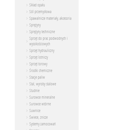
Skład opału
Sól przemysłowa
Spawalnicze materiały, akcesoria
Sprężyny
Sprężyny techniczne
Sprzęt do prac podwodnych i
wysokościowych
Sprzęt hydrauliczny
Sprzęt lotniczy
Sprzęt torowy
Środki chemiczne
Stacje paliw
Stal, wyroby stalowe
Studnie
Surowce mineralne
Surowce wtórne
Suwnice
Świece, znicze
Systemy zamocowań