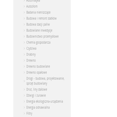
Automatyka
Autozłom
Badania nieniszczące
Budowa i remont statków
Budowa stacji paliw
Budowlane inwestycje
Budownictwo przemysłowe
Chemia gospodarcza
Czyściwa
Drabiny
Drewno
Drewno budowlane
Drewno opałowe
Drogi - budowa, projektowanie,
sprzęt budowlany
Drut, liny stalowe
Dźwigi i żurawie
Energia ekologiczna-urządzenia
Energia odnawialna
Filtry