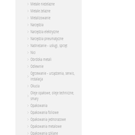
Metale nieżelazne
Metale żelazne
Metalizowanie
Narzędzia
Narzędzia elektryczne
Narzędzia pneumatyczne
Naśnieżanie - usługi, sprzęt
Nici
Obróbka metali
Odlewnie
Ogrzewanie - urządzenia, serwis,
instalacja
Okucia
Oleje opałowe, oleje techniczne,
smary
Opakowania
Opakowania foliowe
Opakowania jednorazowe
Opakowania metalowe
Opakowania szklane