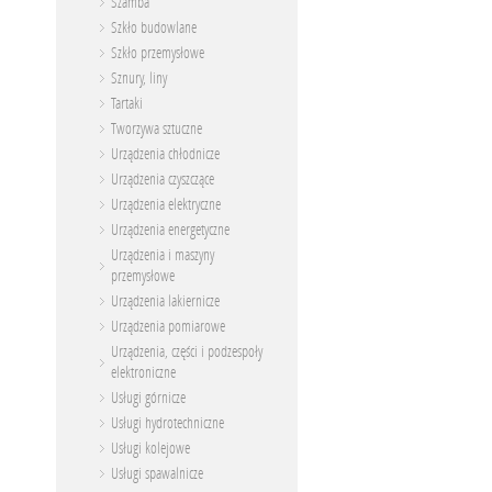
Szamba
Szkło budowlane
Szkło przemysłowe
Sznury, liny
Tartaki
Tworzywa sztuczne
Urządzenia chłodnicze
Urządzenia czyszczące
Urządzenia elektryczne
Urządzenia energetyczne
Urządzenia i maszyny
przemysłowe
Urządzenia lakiernicze
Urządzenia pomiarowe
Urządzenia, części i podzespoły
elektroniczne
Usługi górnicze
Usługi hydrotechniczne
Usługi kolejowe
Usługi spawalnicze