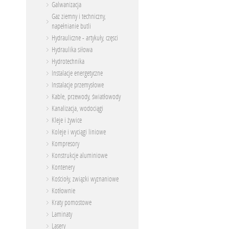
Galwanizacja
Gaz ziemny i techniczny,
napełnianie butli
Hydrauliczne - artykuły, częsci
Hydraulika siłowa
Hydrotechnika
Instalacje energetyczne
Instalacje przemysłowe
Kable, przewody, światłowody
Kanalizacja, wodociągi
Kleje i żywice
Koleje i wyciągi liniowe
Kompresory
Konstrukcje aluminiowe
Kontenery
Kościoły, związki wyznaniowe
Kotłownie
Kraty pomostowe
Laminaty
Lasery