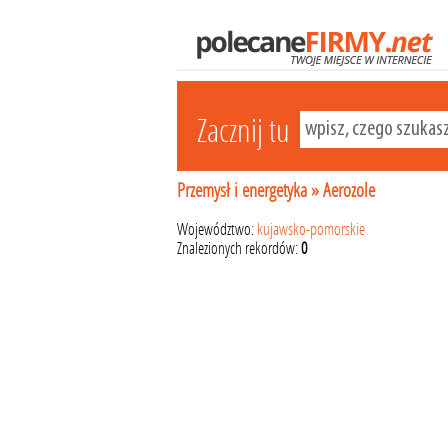
Zacznij tu
Przemysł i energetyka
»
Aerozole
Województwo:
kujawsko-pomorskie
Znalezionych rekordów:
0