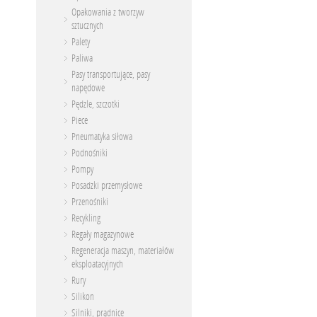
Opakowania z tworzyw
sztucznych
Palety
Paliwa
Pasy transportujące, pasy
napędowe
Pędzle, szczotki
Piece
Pneumatyka siłowa
Podnośniki
Pompy
Posadzki przemysłowe
Przenośniki
Recykling
Regały magazynowe
Regeneracja maszyn, materiałów
eksploatacyjnych
Rury
Silikon
Silniki, prądnice