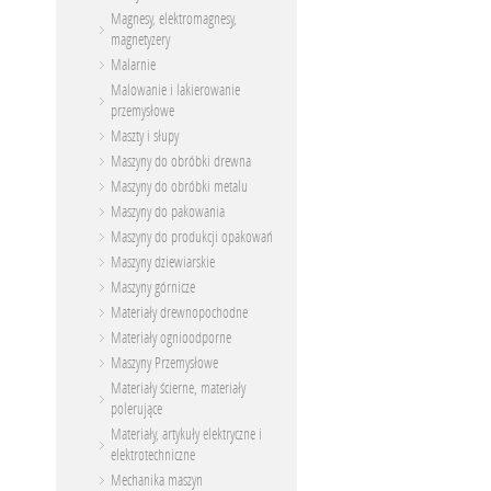
Magnesy, elektromagnesy,
magnetyzery
Malarnie
Malowanie i lakierowanie
przemysłowe
Maszty i słupy
Maszyny do obróbki drewna
Maszyny do obróbki metalu
Maszyny do pakowania
Maszyny do produkcji opakowań
Maszyny dziewiarskie
Maszyny górnicze
Materiały drewnopochodne
Materiały ognioodporne
Maszyny Przemysłowe
Materiały ścierne, materiały
polerujące
Materiały, artykuły elektryczne i
elektrotechniczne
Mechanika maszyn