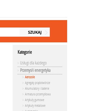
Kategorie
Usługi dla każdego
Przemysł i energetyka
Aerozole
Agregaty prądotwórcze
Akumulatory i baterie
Armatura przemysłowa
Artykuły gumowe
Artykuły metalowe