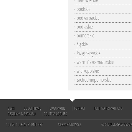
mazowieckie
opolskie
podkarpackie
podlaskie
pomorskie
śląskie
świętokrzyskie
warmińsko-mazurskie
wielkopolskie
zachodniopomorskie
START
DODAJ FIRMĘ
LOGOWANIE
KONTAKT
POLITYKA PRYWATNOŚCI
REGULAMIN SERWISU
POLITYKA COOKIES
© SYSTEM AGATA OSSO
PORTAL POLECANEFIRMY.NET
83-320 KISTOWO 8