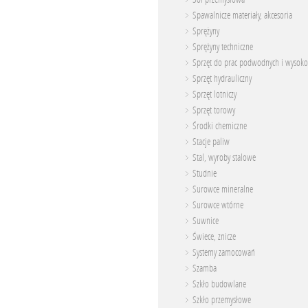
Spawalnicze materiały, akcesoria
Sprężyny
Sprężyny techniczne
Sprzęt do prac podwodnych i wysoko
Sprzęt hydrauliczny
Sprzęt lotniczy
Sprzęt torowy
Środki chemiczne
Stacje paliw
Stal, wyroby stalowe
Studnie
Surowce mineralne
Surowce wtórne
Suwnice
Świece, znicze
Systemy zamocowań
Szamba
Szkło budowlane
Szkło przemysłowe