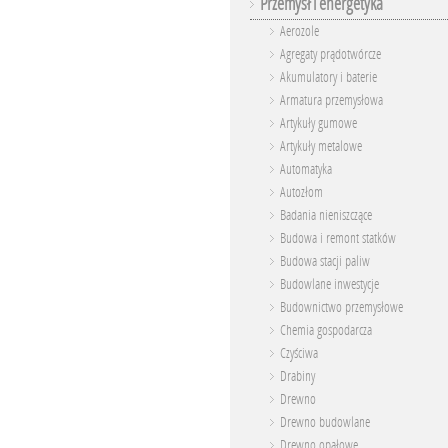
Przemysł i energetyka
Aerozole
Agregaty prądotwórcze
Akumulatory i baterie
Armatura przemysłowa
Artykuły gumowe
Artykuły metalowe
Automatyka
Autozłom
Badania nieniszczące
Budowa i remont statków
Budowa stacji paliw
Budowlane inwestycje
Budownictwo przemysłowe
Chemia gospodarcza
Czyściwa
Drabiny
Drewno
Drewno budowlane
Drewno opałowe