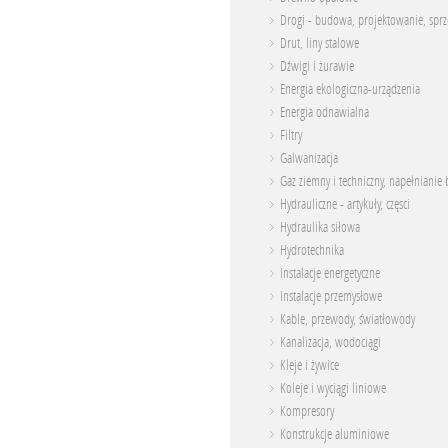
Drogi - budowa, projektowanie, spr
Drut, liny stalowe
Dźwigi i żurawie
Energia ekologiczna-urządzenia
Energia odnawialna
Filtry
Galwanizacja
Gaz ziemny i techniczny, napełnianie 
Hydrauliczne - artykuły, częsci
Hydraulika siłowa
Hydrotechnika
Instalacje energetyczne
Instalacje przemysłowe
Kable, przewody, światłowody
Kanalizacja, wodociągi
Kleje i żywice
Koleje i wyciągi liniowe
Kompresory
Konstrukcje aluminiowe