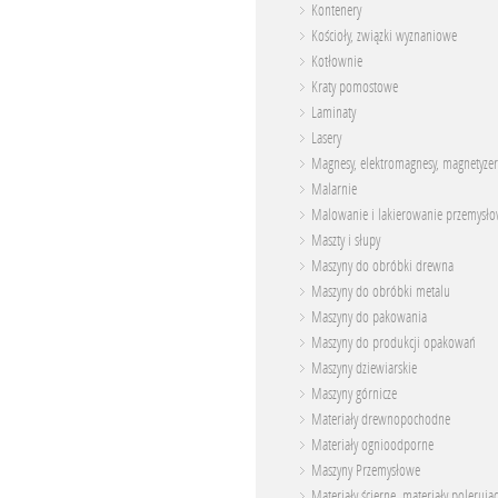
Kontenery
Kościoły, związki wyznaniowe
Kotłownie
Kraty pomostowe
Laminaty
Lasery
Magnesy, elektromagnesy, magnetyzer
Malarnie
Malowanie i lakierowanie przemysł
Maszty i słupy
Maszyny do obróbki drewna
Maszyny do obróbki metalu
Maszyny do pakowania
Maszyny do produkcji opakowań
Maszyny dziewiarskie
Maszyny górnicze
Materiały drewnopochodne
Materiały ognioodporne
Maszyny Przemysłowe
Materiały ścierne, materiały polerują