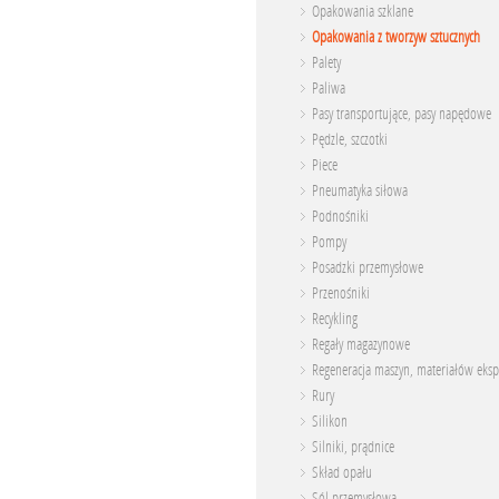
Opakowania szklane
Opakowania z tworzyw sztucznych
Palety
Paliwa
Pasy transportujące, pasy napędowe
Pędzle, szczotki
Piece
Pneumatyka siłowa
Podnośniki
Pompy
Posadzki przemysłowe
Przenośniki
Recykling
Regały magazynowe
Regeneracja maszyn, materiałów eksp
Rury
Silikon
Silniki, prądnice
Skład opału
Sól przemysłowa