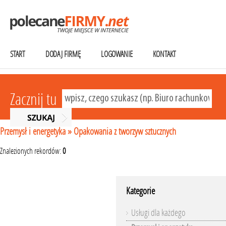
START
DODAJ FIRMĘ
LOGOWANIE
KONTAKT
Zacznij tu
Przemysł i energetyka
»
Opakowania z tworzyw sztucznych
Znalezionych rekordów:
0
Kategorie
Usługi dla każdego