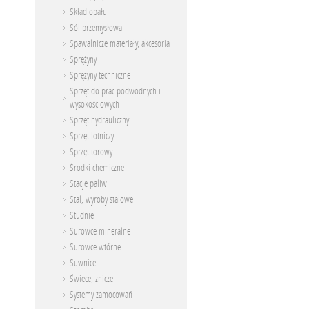
Skład opału
Sól przemysłowa
Spawalnicze materiały, akcesoria
Sprężyny
Sprężyny techniczne
Sprzęt do prac podwodnych i
wysokościowych
Sprzęt hydrauliczny
Sprzęt lotniczy
Sprzęt torowy
Środki chemiczne
Stacje paliw
Stal, wyroby stalowe
Studnie
Surowce mineralne
Surowce wtórne
Suwnice
Świece, znicze
Systemy zamocowań