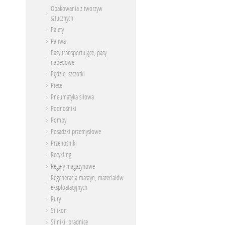
Opakowania z tworzyw
sztucznych
Palety
Paliwa
Pasy transportujące, pasy
napędowe
Pędzle, szczotki
Piece
Pneumatyka siłowa
Podnośniki
Pompy
Posadzki przemysłowe
Przenośniki
Recykling
Regały magazynowe
Regeneracja maszyn, materiałów
eksploatacyjnych
Rury
Silikon
Silniki, prądnice