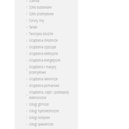
Szamba
Szkło budowlane
Szkło przemysłowe
Sznury, liny
Tartaki
Tworzywa sztuczne
Urządzenia chłodnicze
Urządzenia czyszczące
Urządzenia elektryczne
Urządzenia energetyczne
Urządzenia i maszyny
przemysłowe
Urządzenia lakiernicze
Urządzenia pomiarowe
Urządzenia, części i podzespoły
elektroniczne
Usługi górnicze
Usługi hydrotechniczne
Usługi kolejowe
Usługi spawalnicze