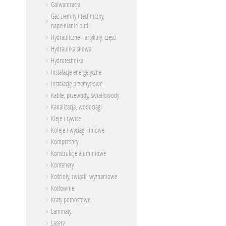
Galwanizacja
Gaz ziemny i techniczny,
napełnianie butli
Hydrauliczne - artykuły, częsci
Hydraulika siłowa
Hydrotechnika
Instalacje energetyczne
Instalacje przemysłowe
Kable, przewody, światłowody
Kanalizacja, wodociągi
Kleje i żywice
Koleje i wyciągi liniowe
Kompresory
Konstrukcje aluminiowe
Kontenery
Kościoły, związki wyznaniowe
Kotłownie
Kraty pomostowe
Laminaty
Lasery