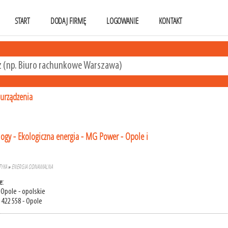
START
DODAJ FIRMĘ
LOGOWANIE
KONTAKT
-urządzenia
gy - Ekologiczna energia - MG Power - Opole i
TYKA
»
ENERGIA ODNAWIALNA
e:
 Opole - opolskie
 422 558 - Opole