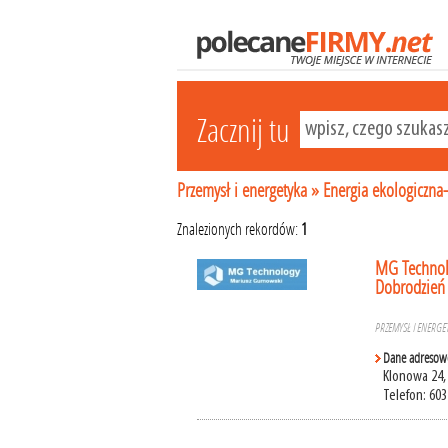
Zacznij tu
Przemysł i energetyka
»
Energia ekologiczna
Znalezionych rekordów:
1
MG Technolo
Dobrodzień
PRZEMYSŁ I ENERGE
Dane adresow
Klonowa 24,
Telefon: 603