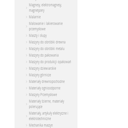
Magnesy, elektromagnesy,
magnetyzery
Malarnie
Malowanie i lakierowanie
przemysłowe
Maszty i słupy
Maszyny do obróbki drewna
Maszyny do obróbki metalu
Maszyny do pakowania
Maszyny do produkcji opakowań
Maszyny dziewiarskie
Maszyny górnicze
Materiały drewnopochodne
Materiały ognioodporne
Maszyny Przemysłowe
Materiały ścierne, materiały
polerujące
Materiały, artykuły elektryczne i
elektrotechniczne
Mechanika maszyn