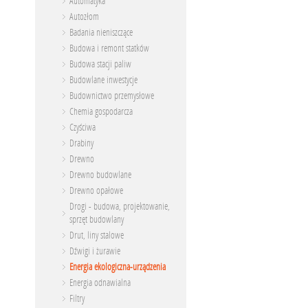
Automatyka
Autozłom
Badania nieniszczące
Budowa i remont statków
Budowa stacji paliw
Budowlane inwestycje
Budownictwo przemysłowe
Chemia gospodarcza
Czyściwa
Drabiny
Drewno
Drewno budowlane
Drewno opałowe
Drogi - budowa, projektowanie,
sprzęt budowlany
Drut, liny stalowe
Dźwigi i żurawie
Energia ekologiczna-urządzenia
Energia odnawialna
Filtry