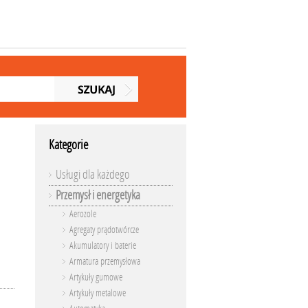
Kategorie
Usługi dla każdego
Przemysł i energetyka
Aerozole
Agregaty prądotwórcze
Akumulatory i baterie
Armatura przemysłowa
Artykuły gumowe
Artykuły metalowe