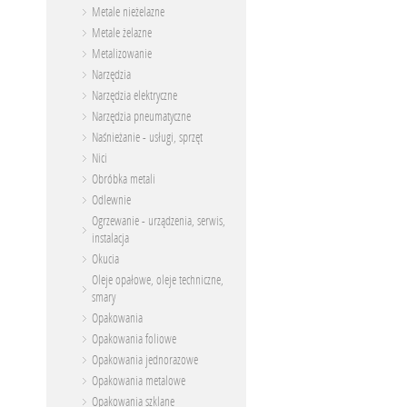
Metale nieżelazne
Metale żelazne
Metalizowanie
Narzędzia
Narzędzia elektryczne
Narzędzia pneumatyczne
Naśnieżanie - usługi, sprzęt
Nici
Obróbka metali
Odlewnie
Ogrzewanie - urządzenia, serwis,
instalacja
Okucia
Oleje opałowe, oleje techniczne,
smary
Opakowania
Opakowania foliowe
Opakowania jednorazowe
Opakowania metalowe
Opakowania szklane