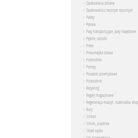
Opakowania szklane
Opakowania z tworzyw sztucznych
Palety
Paliwa
Pasy transportujące, pasy napędowe
Pędzle, szczotki
Piece
Pneumatyka siłowa
Podnośniki
Pompy
Posadzki przemysłowe
Przenośniki
Recykling
Regały magazynowe
Regeneracja maszyn, materiałów eksp
Rury
Silikon
Silniki, prądnice
Skład opału
Sól przemysłowa