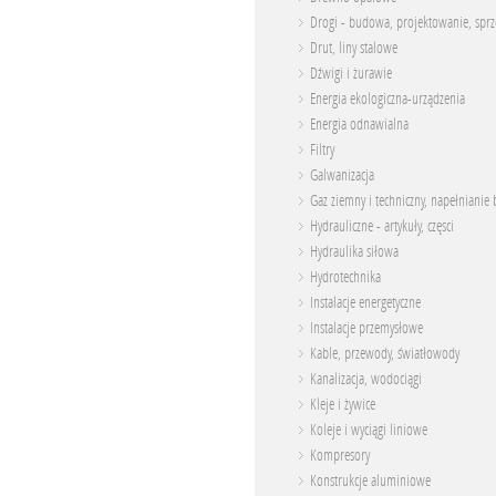
Drogi - budowa, projektowanie, spr
Drut, liny stalowe
Dźwigi i żurawie
Energia ekologiczna-urządzenia
Energia odnawialna
Filtry
Galwanizacja
Gaz ziemny i techniczny, napełnianie 
Hydrauliczne - artykuły, częsci
Hydraulika siłowa
Hydrotechnika
Instalacje energetyczne
Instalacje przemysłowe
Kable, przewody, światłowody
Kanalizacja, wodociągi
Kleje i żywice
Koleje i wyciągi liniowe
Kompresory
Konstrukcje aluminiowe