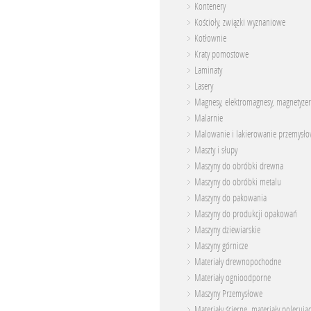
Kontenery
Kościoły, związki wyznaniowe
Kotłownie
Kraty pomostowe
Laminaty
Lasery
Magnesy, elektromagnesy, magnetyzer
Malarnie
Malowanie i lakierowanie przemysł
Maszty i słupy
Maszyny do obróbki drewna
Maszyny do obróbki metalu
Maszyny do pakowania
Maszyny do produkcji opakowań
Maszyny dziewiarskie
Maszyny górnicze
Materiały drewnopochodne
Materiały ognioodporne
Maszyny Przemysłowe
Materiały ścierne, materiały polerują