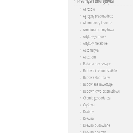
Przemysł i energetyka
Aerozole
Agregaty prądotwórcze
Akumulatory i baterie
Armatura przemysłowa
Artykuły gumowe
Artykuły metalowe
Automatyka
Autozłom
Badania nieniszczące
Budowa i remont statków
Budowa stacji paliw
Budowlane inwestycje
Budownictwo przemysłowe
Chemia gospodarcza
Czyściwa
Drabiny
Drewno
Drewno budowlane
Drewno opałowe