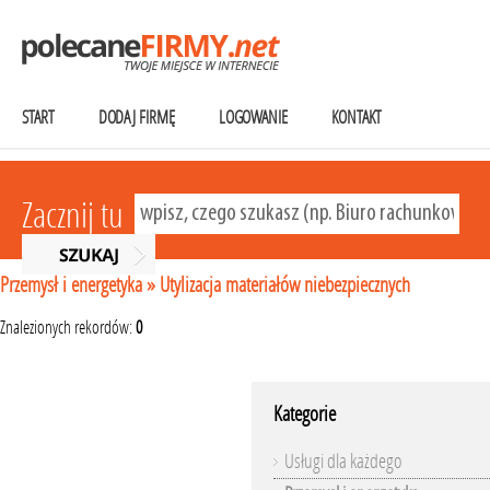
START
DODAJ FIRMĘ
LOGOWANIE
KONTAKT
Zacznij tu
Przemysł i energetyka
»
Utylizacja materiałów niebezpiecznych
Znalezionych rekordów:
0
Kategorie
Usługi dla każdego