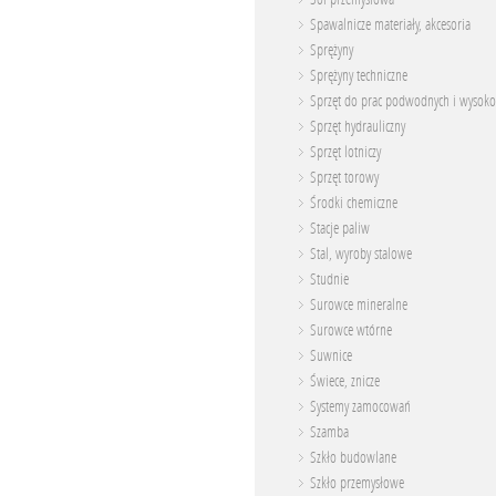
Spawalnicze materiały, akcesoria
Sprężyny
Sprężyny techniczne
Sprzęt do prac podwodnych i wysoko
Sprzęt hydrauliczny
Sprzęt lotniczy
Sprzęt torowy
Środki chemiczne
Stacje paliw
Stal, wyroby stalowe
Studnie
Surowce mineralne
Surowce wtórne
Suwnice
Świece, znicze
Systemy zamocowań
Szamba
Szkło budowlane
Szkło przemysłowe