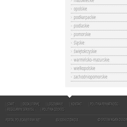
mazowieckie
opolskie
podkarpackie
podlaskie
pomorskie
śląskie
świętokrzyskie
warmińsko-mazurskie
wielkopolskie
zachodniopomorskie
START
DODAJ FIRMĘ
LOGOWANIE
KONTAKT
POLITYKA PRYWATNOŚCI
REGULAMIN SERWISU
POLITYKA COOKIES
© SYSTEM AGATA OSSO
PORTAL POLECANEFIRMY.NET
83-320 KISTOWO 8