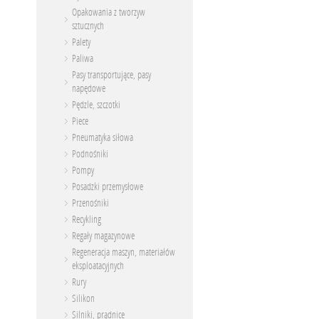
Opakowania z tworzyw
sztucznych
Palety
Paliwa
Pasy transportujące, pasy
napędowe
Pędzle, szczotki
Piece
Pneumatyka siłowa
Podnośniki
Pompy
Posadzki przemysłowe
Przenośniki
Recykling
Regały magazynowe
Regeneracja maszyn, materiałów
eksploatacyjnych
Rury
Silikon
Silniki, prądnice