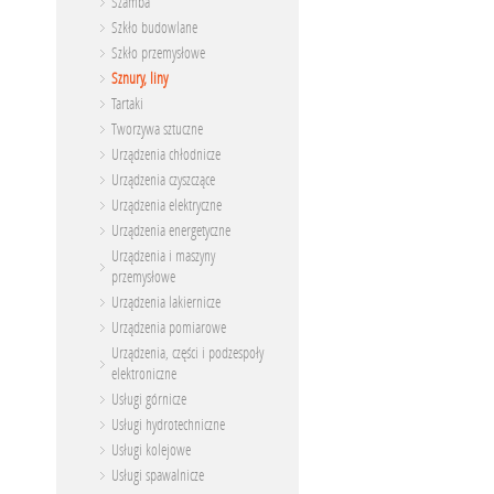
Szamba
Szkło budowlane
Szkło przemysłowe
Sznury, liny
Tartaki
Tworzywa sztuczne
Urządzenia chłodnicze
Urządzenia czyszczące
Urządzenia elektryczne
Urządzenia energetyczne
Urządzenia i maszyny
przemysłowe
Urządzenia lakiernicze
Urządzenia pomiarowe
Urządzenia, części i podzespoły
elektroniczne
Usługi górnicze
Usługi hydrotechniczne
Usługi kolejowe
Usługi spawalnicze