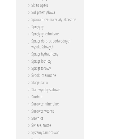
Skład opału
Sól przemysłowa
Spawalnicze materiały, akcesoria
Sprężyny
Sprężyny techniczne
Sprzęt do prac podwodnych i
wysokościowych
Sprzęt hydrauliczny
Sprzęt lotniczy
Sprzęt torowy
Środki chemiczne
Stacje paliw
Stal, wyroby stalowe
Studnie
Surowce mineralne
Surowce wtórne
Suwnice
Świece, znicze
Systemy zamocowań