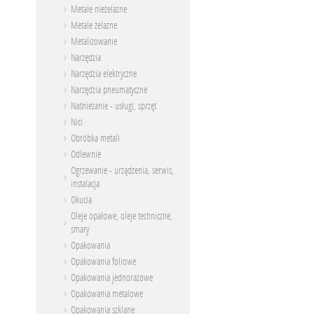
Metale nieżelazne
Metale żelazne
Metalizowanie
Narzędzia
Narzędzia elektryczne
Narzędzia pneumatyczne
Naśnieżanie - usługi, sprzęt
Nici
Obróbka metali
Odlewnie
Ogrzewanie - urządzenia, serwis,
instalacja
Okucia
Oleje opałowe, oleje techniczne,
smary
Opakowania
Opakowania foliowe
Opakowania jednorazowe
Opakowania metalowe
Opakowania szklane