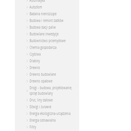
Automatyka
Autozłom
Badania nieniszczące
Budowa i remont statków
Budowa stacji paliw
Budowlane inwestycje
Budownictwo przemysłowe
Chemia gospodarcza
Czyściwa
Drabiny
Drewno
Drewno budowlane
Drewno opałowe
Drogi - budowa, projektowanie,
sprzęt budowlany
Drut, liny stalowe
Dźwigi i żurawie
Energia ekologiczna-urządzenia
Energia odnawialna
Filtry