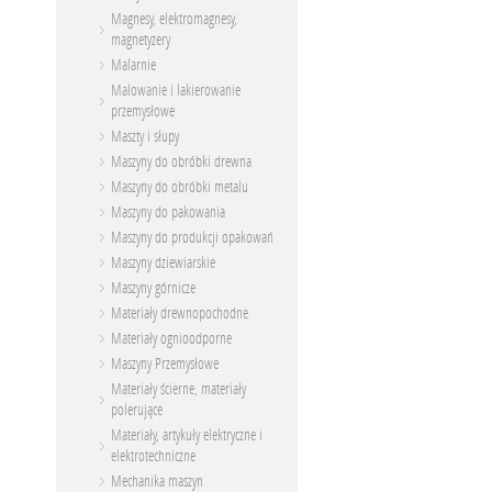
Magnesy, elektromagnesy,
magnetyzery
Malarnie
Malowanie i lakierowanie
przemysłowe
Maszty i słupy
Maszyny do obróbki drewna
Maszyny do obróbki metalu
Maszyny do pakowania
Maszyny do produkcji opakowań
Maszyny dziewiarskie
Maszyny górnicze
Materiały drewnopochodne
Materiały ognioodporne
Maszyny Przemysłowe
Materiały ścierne, materiały
polerujące
Materiały, artykuły elektryczne i
elektrotechniczne
Mechanika maszyn