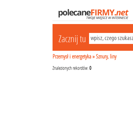
Zacznij tu
Przemysł i energetyka
»
Sznury, liny
Znalezionych rekordów:
0