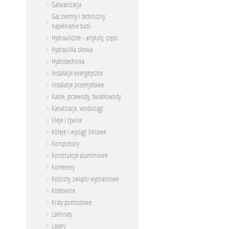
Galwanizacja
Gaz ziemny i techniczny,
napełnianie butli
Hydrauliczne - artykuły, częsci
Hydraulika siłowa
Hydrotechnika
Instalacje energetyczne
Instalacje przemysłowe
Kable, przewody, światłowody
Kanalizacja, wodociągi
Kleje i żywice
Koleje i wyciągi liniowe
Kompresory
Konstrukcje aluminiowe
Kontenery
Kościoły, związki wyznaniowe
Kotłownie
Kraty pomostowe
Laminaty
Lasery