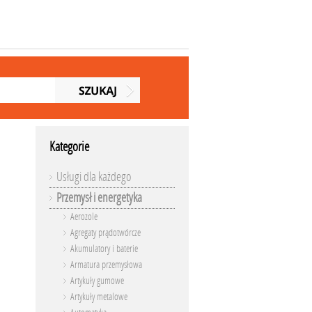
Kategorie
Usługi dla każdego
Przemysł i energetyka
Aerozole
Agregaty prądotwórcze
Akumulatory i baterie
Armatura przemysłowa
Artykuły gumowe
Artykuły metalowe