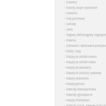
Kontenery
Kościoły, związki wyznaniowe
Kotłownie
Kraty pomostowe
Laminaty
Lasery
Magnesy, elektromagnesy, magnetyzer
Malarnie
Malowanie i lakierowanie przemysł
Maszty i słupy
Maszyny do obróbki drewna
Maszyny do obróbki metalu
Maszyny do pakowania
Maszyny do produkcji opakowań
Maszyny dziewiarskie
Maszyny górnicze
Materiały drewnopochodne
Materiały ognioodporne
Maszyny Przemysłowe
Materiały ścierne, materiały polerują