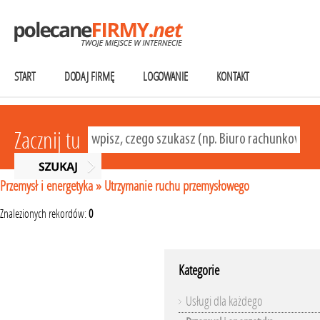
START
DODAJ FIRMĘ
LOGOWANIE
KONTAKT
Zacznij tu
Przemysł i energetyka
»
Utrzymanie ruchu przemysłowego
Znalezionych rekordów:
0
Kategorie
Usługi dla każdego