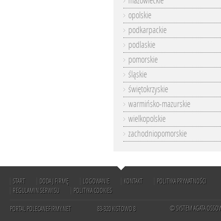
mazowieckie
opolskie
podkarpackie
podlaskie
pomorskie
śląskie
świętokrzyskie
warmińsko-mazurskie
wielkopolskie
zachodniopomorskie
START
DODAJ FIRMĘ
LOGOWANIE
KONTAKT
POLITYKA PRYWATNOŚCI
REGULAMIN SERWISU
POLITYKA COOKIES
© SYSTEM AGATA OSSO
PORTAL POLECANEFIRMY.NET
83-320 KISTOWO 8