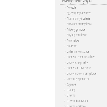
Przemysł i energetyka
Aerozole
Agregaty prądotwórcze
Akumulatory i baterie
Armatura przemysłowa
Artykuły gumowe
Artykuły metalowe
Automatyka
Autozłom
Badania nieniszczące
Budowa i remont statków
Budowa stacji paliw
Budowlane inwestycje
Budownictwo przemysłowe
Chemia gospodarcza
Czyściwa
Drabiny
Drewno
Drewno budowlane
Drewno opałowe