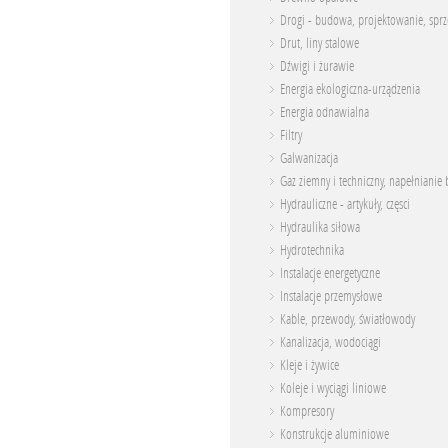
Drogi - budowa, projektowanie, spr
Drut, liny stalowe
Dźwigi i żurawie
Energia ekologiczna-urządzenia
Energia odnawialna
Filtry
Galwanizacja
Gaz ziemny i techniczny, napełnianie 
Hydrauliczne - artykuły, częsci
Hydraulika siłowa
Hydrotechnika
Instalacje energetyczne
Instalacje przemysłowe
Kable, przewody, światłowody
Kanalizacja, wodociągi
Kleje i żywice
Koleje i wyciągi liniowe
Kompresory
Konstrukcje aluminiowe