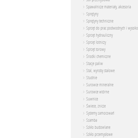
Spawalnicze materiały, akcesoria
Sprężyny
Sprężyny techniczne
Sprzęt do prac podwodnych i wysoko
Sprzęt hydrauliczny
Sprzęt lotniczy
Sprzęt torowy
Środki chemiczne
Stacje paliw
Stal, wyroby stalowe
Studnie
Surowce mineralne
Surowce wtórne
Suwnice
Świece, znicze
Systemy zamocowań
Szamba
Szkło budowlane
Szkło przemysłowe