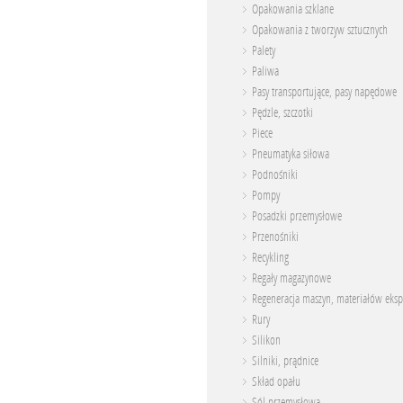
Opakowania szklane
Opakowania z tworzyw sztucznych
Palety
Paliwa
Pasy transportujące, pasy napędowe
Pędzle, szczotki
Piece
Pneumatyka siłowa
Podnośniki
Pompy
Posadzki przemysłowe
Przenośniki
Recykling
Regały magazynowe
Regeneracja maszyn, materiałów eksp
Rury
Silikon
Silniki, prądnice
Skład opału
Sól przemysłowa