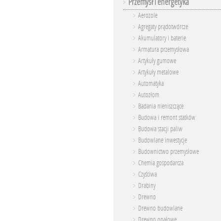
Przemysł i energetyka
Aerozole
Agregaty prądotwórcze
Akumulatory i baterie
Armatura przemysłowa
Artykuły gumowe
Artykuły metalowe
Automatyka
Autozłom
Badania nieniszczące
Budowa i remont statków
Budowa stacji paliw
Budowlane inwestycje
Budownictwo przemysłowe
Chemia gospodarcza
Czyściwa
Drabiny
Drewno
Drewno budowlane
Drewno opałowe