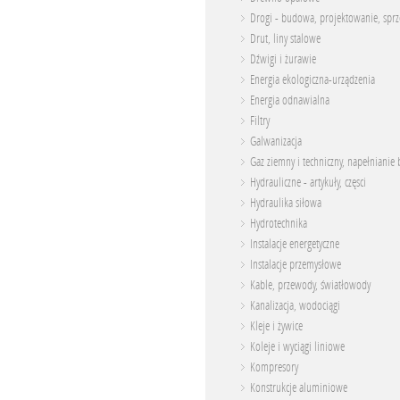
Drogi - budowa, projektowanie, spr
Drut, liny stalowe
Dźwigi i żurawie
Energia ekologiczna-urządzenia
Energia odnawialna
Filtry
Galwanizacja
Gaz ziemny i techniczny, napełnianie 
Hydrauliczne - artykuły, częsci
Hydraulika siłowa
Hydrotechnika
Instalacje energetyczne
Instalacje przemysłowe
Kable, przewody, światłowody
Kanalizacja, wodociągi
Kleje i żywice
Koleje i wyciągi liniowe
Kompresory
Konstrukcje aluminiowe