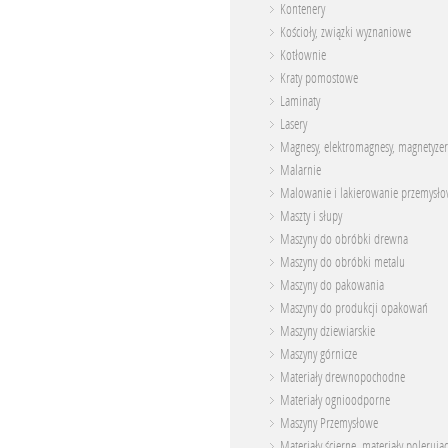
Kontenery
Kościoły, związki wyznaniowe
Kotłownie
Kraty pomostowe
Laminaty
Lasery
Magnesy, elektromagnesy, magnetyzer
Malarnie
Malowanie i lakierowanie przemysł
Maszty i słupy
Maszyny do obróbki drewna
Maszyny do obróbki metalu
Maszyny do pakowania
Maszyny do produkcji opakowań
Maszyny dziewiarskie
Maszyny górnicze
Materiały drewnopochodne
Materiały ognioodporne
Maszyny Przemysłowe
Materiały ścierne, materiały polerują