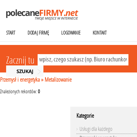
START
DODAJ FIRMĘ
LOGOWANIE
KONTAKT
Zacznij tu
Przemysł i energetyka
»
Metalizowanie
Znalezionych rekordów:
0
Kategorie
Usługi dla każdego