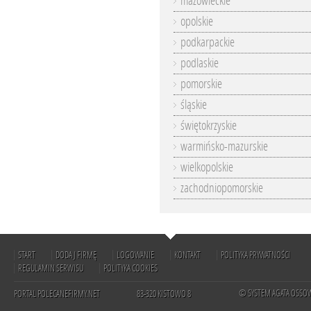
mazowieckie
opolskie
podkarpackie
podlaskie
pomorskie
śląskie
świętokrzyskie
warmińsko-mazurskie
wielkopolskie
zachodniopomorskie
START
DODAJ FIRMĘ
LOGOWANIE
KONTAKT
POLITYKA PRYWATNOŚCI
REGULAMIN SERWISU
POLITYKA COOKIES
© SYSTEM AGATA OSSO
PORTAL POLECANEFIRMY.NET
83-320 KISTOWO 8