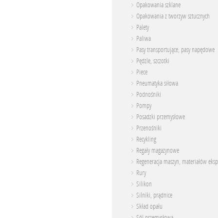
Opakowania szklane
Opakowania z tworzyw sztucznych
Palety
Paliwa
Pasy transportujące, pasy napędowe
Pędzle, szczotki
Piece
Pneumatyka siłowa
Podnośniki
Pompy
Posadzki przemysłowe
Przenośniki
Recykling
Regały magazynowe
Regeneracja maszyn, materiałów eksp
Rury
Silikon
Silniki, prądnice
Skład opału
Sól przemysłowa