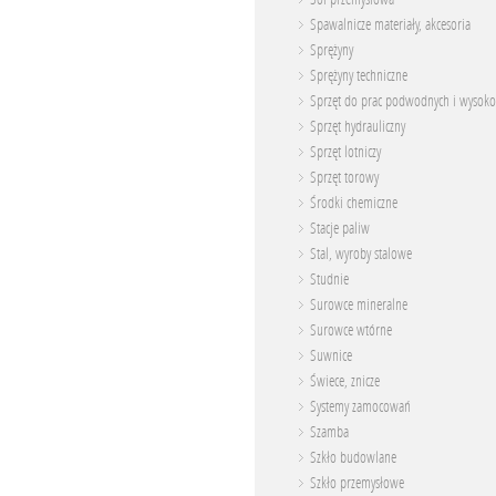
Spawalnicze materiały, akcesoria
Sprężyny
Sprężyny techniczne
Sprzęt do prac podwodnych i wysoko
Sprzęt hydrauliczny
Sprzęt lotniczy
Sprzęt torowy
Środki chemiczne
Stacje paliw
Stal, wyroby stalowe
Studnie
Surowce mineralne
Surowce wtórne
Suwnice
Świece, znicze
Systemy zamocowań
Szamba
Szkło budowlane
Szkło przemysłowe