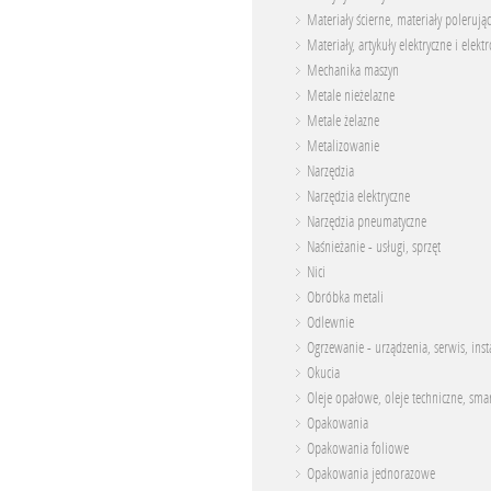
Materiały ścierne, materiały polerują
Materiały, artykuły elektryczne i elekt
Mechanika maszyn
Metale nieżelazne
Metale żelazne
Metalizowanie
Narzędzia
Narzędzia elektryczne
Narzędzia pneumatyczne
Naśnieżanie - usługi, sprzęt
Nici
Obróbka metali
Odlewnie
Ogrzewanie - urządzenia, serwis, inst
Okucia
Oleje opałowe, oleje techniczne, sma
Opakowania
Opakowania foliowe
Opakowania jednorazowe