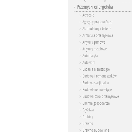
Przemysł i energetyka
Aerozole
Agregaty prądotwórcze
Akumulatory i baterie
Armatura przemysłowa
Artykuły gumowe
Artykuły metalowe
Automatyka
Autozłom
Badania nieniszczące
Budowa i remont statków
Budowa stacji paliw
Budowlane inwestycje
Budownictwo przemysłowe
Chemia gospodarcza
Czyściwa
Drabiny
Drewno
Drewno budowlane