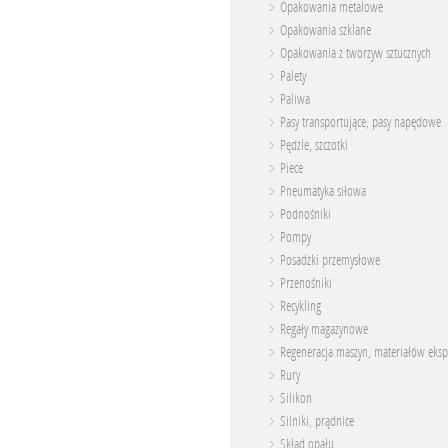
Opakowania metalowe
Opakowania szklane
Opakowania z tworzyw sztucznych
Palety
Paliwa
Pasy transportujące, pasy napędowe
Pędzle, szczotki
Piece
Pneumatyka siłowa
Podnośniki
Pompy
Posadzki przemysłowe
Przenośniki
Recykling
Regały magazynowe
Regeneracja maszyn, materiałów eksp
Rury
Silikon
Silniki, prądnice
Skład opału