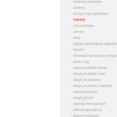
Konstrukcje aluminiowe
Kontenery
Kościoły, związki wyznaniowe
Kotłownie
Kraty pomostowe
Laminaty
Lasery
Magnesy, elektromagnesy, magnetyzer
Malarnie
Malowanie i lakierowanie przemysł
Maszty i słupy
Maszyny do obróbki drewna
Maszyny do obróbki metalu
Maszyny do pakowania
Maszyny do produkcji opakowań
Maszyny dziewiarskie
Maszyny górnicze
Materiały drewnopochodne
Materiały ognioodporne
Maszyny Przemysłowe