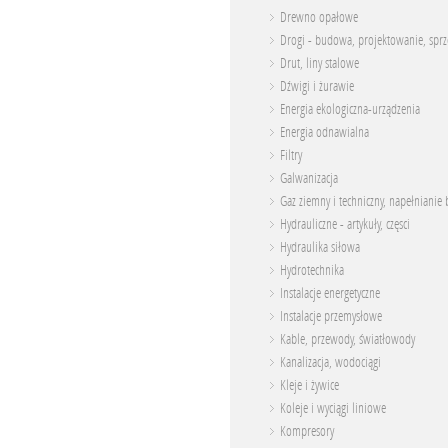
Drewno opałowe
Drogi - budowa, projektowanie, spr
Drut, liny stalowe
Dźwigi i żurawie
Energia ekologiczna-urządzenia
Energia odnawialna
Filtry
Galwanizacja
Gaz ziemny i techniczny, napełnianie 
Hydrauliczne - artykuły, częsci
Hydraulika siłowa
Hydrotechnika
Instalacje energetyczne
Instalacje przemysłowe
Kable, przewody, światłowody
Kanalizacja, wodociągi
Kleje i żywice
Koleje i wyciągi liniowe
Kompresory