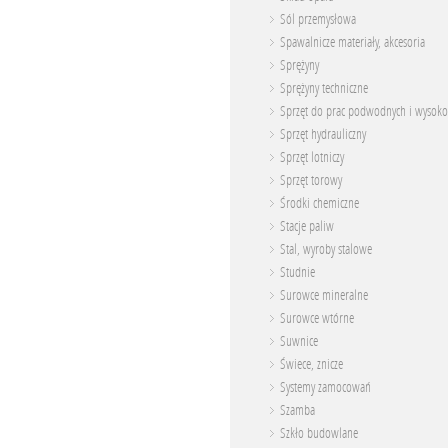
Sól przemysłowa
Spawalnicze materiały, akcesoria
Sprężyny
Sprężyny techniczne
Sprzęt do prac podwodnych i wysoko
Sprzęt hydrauliczny
Sprzęt lotniczy
Sprzęt torowy
Środki chemiczne
Stacje paliw
Stal, wyroby stalowe
Studnie
Surowce mineralne
Surowce wtórne
Suwnice
Świece, znicze
Systemy zamocowań
Szamba
Szkło budowlane