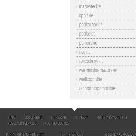
mazowieckie
opolskie
podkarpackie
podlaskie
pomorskie
śląskie
świętokrzyskie
warmińsko-mazurskie
wielkopolskie
zachodniopomorskie
START
DODAJ FIRMĘ
LOGOWANIE
KONTAKT
POLITYKA PRYWATNOŚCI
REGULAMIN SERWISU
POLITYKA COOKIES
© SYSTEM AGATA OSSO
PORTAL POLECANEFIRMY.NET
83-320 KISTOWO 8