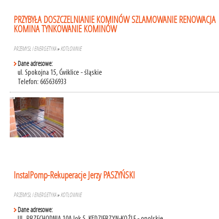
PRZYBYŁA DOSZCZELNIANIE KOMINÓW SZLAMOWANIE RENOWACJA
KOMINA TYNKOWANIE KOMINÓW
PRZEMYSŁ I ENERGETYKA
»
KOTŁOWNIE
Dane adresowe:
ul. Spokojna 15, Ćwiklice - śląskie
Telefon: 665636933
InstalPomp-Rekuperacje Jerzy PASZYŃSKI
PRZEMYSŁ I ENERGETYKA
»
KOTŁOWNIE
Dane adresowe: