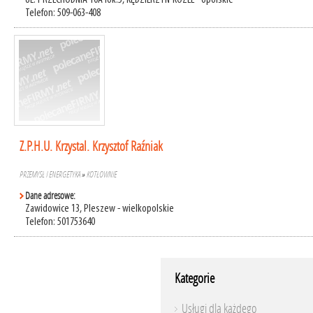
UL. PRZECHODNIA 10A lok.5, KĘDZIERZYN-KOŹLE - opolskie
Telefon: 509-063-408
Z.P.H.U. Krzystal. Krzysztof Raźniak
PRZEMYSŁ I ENERGETYKA
»
KOTŁOWNIE
Dane adresowe:
Zawidowice 13, Pleszew - wielkopolskie
Telefon: 501753640
Kategorie
Usługi dla każdego