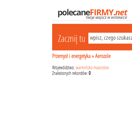
Zacznij tu
Przemysł i energetyka
»
Aerozole
Województwo:
warmińsko-mazurskie
Znalezionych rekordów:
0