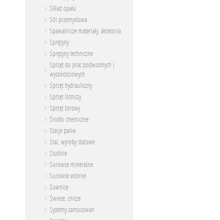
Skład opału
Sól przemysłowa
Spawalnicze materiały, akcesoria
Sprężyny
Sprężyny techniczne
Sprzęt do prac podwodnych i
wysokościowych
Sprzęt hydrauliczny
Sprzęt lotniczy
Sprzęt torowy
Środki chemiczne
Stacje paliw
Stal, wyroby stalowe
Studnie
Surowce mineralne
Surowce wtórne
Suwnice
Świece, znicze
Systemy zamocowań