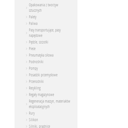
Opakowania z tworzyw
sztucznych
Palety
Paliwa
Pasy transportujące, pasy
napędowe
Pędzle, szczotki
Piece
Pneumatyka siłowa
Podnośniki
Pompy
Posadzki przemysłowe
Przenośniki
Recykling
Regały magazynowe
Regeneracja maszyn, materiałów
eksploatacyjnych
Rury
Silikon
Silniki, prądnice