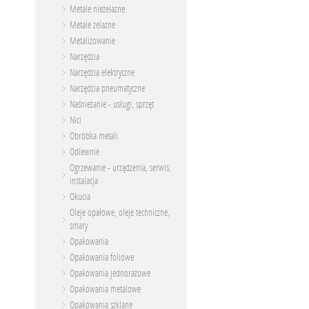
Metale nieżelazne
Metale żelazne
Metalizowanie
Narzędzia
Narzędzia elektryczne
Narzędzia pneumatyczne
Naśnieżanie - usługi, sprzęt
Nici
Obróbka metali
Odlewnie
Ogrzewanie - urządzenia, serwis,
instalacja
Okucia
Oleje opałowe, oleje techniczne,
smary
Opakowania
Opakowania foliowe
Opakowania jednorazowe
Opakowania metalowe
Opakowania szklane