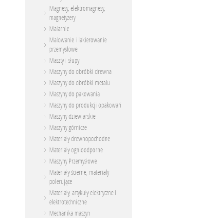
Magnesy, elektromagnesy,
magnetyzery
Malarnie
Malowanie i lakierowanie
przemysłowe
Maszty i słupy
Maszyny do obróbki drewna
Maszyny do obróbki metalu
Maszyny do pakowania
Maszyny do produkcji opakowań
Maszyny dziewiarskie
Maszyny górnicze
Materiały drewnopochodne
Materiały ognioodporne
Maszyny Przemysłowe
Materiały ścierne, materiały
polerujące
Materiały, artykuły elektryczne i
elektrotechniczne
Mechanika maszyn