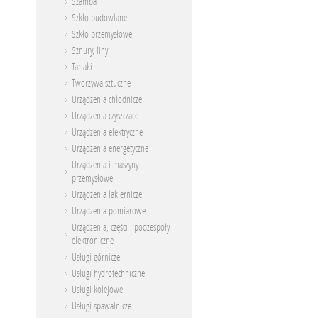
Szamba
Szkło budowlane
Szkło przemysłowe
Sznury, liny
Tartaki
Tworzywa sztuczne
Urządzenia chłodnicze
Urządzenia czyszczące
Urządzenia elektryczne
Urządzenia energetyczne
Urządzenia i maszyny
przemysłowe
Urządzenia lakiernicze
Urządzenia pomiarowe
Urządzenia, części i podzespoły
elektroniczne
Usługi górnicze
Usługi hydrotechniczne
Usługi kolejowe
Usługi spawalnicze