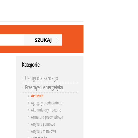
Kategorie
Usługi dla każdego
Przemysł i energetyka
Aerozole
Agregaty prądotwórcze
Akumulatory i baterie
Armatura przemysłowa
Artykuły gumowe
Artykuły metalowe