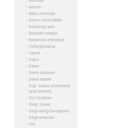
Automatyka
Autozłom
Badania nieniszczące
Budowa i remont statków
Budowa stacji paliw
Budowlane inwestycje
Budownictwo przemysłowe
Chemia gospodarcza
Czyściwa
Drabiny
Drewno
Drewno budowlane
Drewno opałowe
Drogi - budowa, projektowanie,
sprzęt budowlany
Drut, liny stalowe
Dźwigi i żurawie
Energia ekologiczna-urządzenia
Energia odnawialna
Filtry