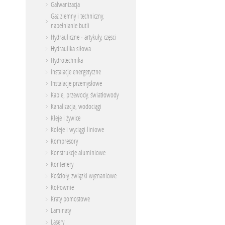
Galwanizacja
Gaz ziemny i techniczny,
napełnianie butli
Hydrauliczne - artykuły, częsci
Hydraulika siłowa
Hydrotechnika
Instalacje energetyczne
Instalacje przemysłowe
Kable, przewody, światłowody
Kanalizacja, wodociągi
Kleje i żywice
Koleje i wyciągi liniowe
Kompresory
Konstrukcje aluminiowe
Kontenery
Kościoły, związki wyznaniowe
Kotłownie
Kraty pomostowe
Laminaty
Lasery