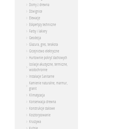
Domy z drewna
Dźwignice
Elewacje
Eskpertyzy techniczne
Farby i lakiery
Geodezja
Glazura, gres, terakota
Grzejnictwo elektryczne
Hurtownie pokryć dachowych
Izolacje akustyczne, termiczne,
wodochronne
Instalacje Sanitarne
Kamienie naturalne, marmur,
granit
Klimatyzacja
Konserwacja drewna
Konstrukcje stalowe
Kosztorysowanie
Kruszywa
Kuźnie