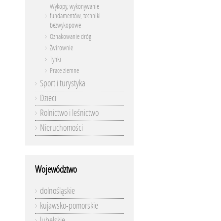
Wykopy, wykonywanie
fundamentów, techniki
bezwykopowe
Oznakowanie dróg
Żwirownie
Tynki
Prace ziemne
Sport i turystyka
Dzieci
Rolnictwo i leśnictwo
Nieruchomości
Województwo
dolnośląskie
kujawsko-pomorskie
lubelskie