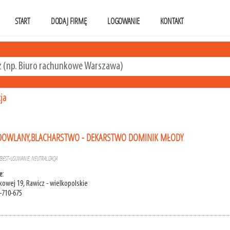
START
DODAJ FIRMĘ
LOGOWANIE
KONTAKT
ja
DOWLANY,BLACHARSTWO - DEKARSTWO DOMINIK MŁODY
ZBEST-USUWANIE, NEUTRALIZACJA
e:
kowej 19, Rawicz - wielkopolskie
-710-675