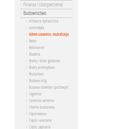
Finanse i Ubezpieczenia
Budownictwo
Armatura hydrauliczna
Automatyka
Azbest-usuwanie, neutralizacja
Beton
Betoniarnie
Boazeria
Bramy i drzwi garażowe
Bramy przemysłowe
Brukarstwo
Budowa dróg
Budowa obiektów sportowych
Cegielnie
Ceramika sanitarna
Chemia budowlana
Cięcie betonu
Cięcie i wiercenie
Cięcie, zaginanie