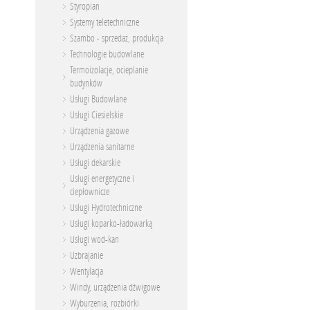
Styropian
Systemy teletechniczne
Szambo - sprzedaż, produkcja
Technologie budowlane
Termoizolacje, ocieplanie
budynków
Usługi Budowlane
Usługi Ciesielskie
Urządzenia gazowe
Urządzenia sanitarne
Usługi dekarskie
Usługi energetyczne i
ciepłownicze
Usługi Hydrotechniczne
Usługi koparko-ładowarką
Usługi wod-kan
Uzbrajanie
Wentylacja
Windy, urządzenia dźwigowe
Wyburzenia, rozbiórki