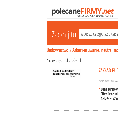
Zacznij tu
Budownictwo
»
Azbest-usuwanie, neutralizac
Znalezionych rekordów:
1
ZAKŁAD BU
BUDOWNICTWO
»
A
Dane adresow
Elizy Orzesz
Telefon: 660