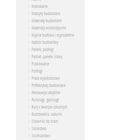
Malowanie
Maszyny budowlane
Materiały budowlane
Materiały wodoodporne
Myjnie budowa i wyposażenie
Nadzór budowlany
Panele, podłogi
Parkiet, panele, listwy
Piaskowanie
Podłogi
Prace wysokościowe
Prefabrykaty budowlane
Renowacja zabytków
Rurociągi, gazociągi
Rury z tworzyw sztucznych
Rusztowania, szalunki
Siłowniki do bram
Stolarstwo
Studniarstwo