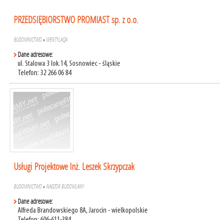
PRZEDSIĘBIORSTWO PROMIAST sp. z o.o.
BUDOWNICTWO
»
WENTYLACJA
Dane adresowe:
ul. Stalowa 3 lok.14, Sosnowiec - śląskie
Telefon: 32 266 06 84
Usługi Projektowe Inż. Leszek Skrzypczak
BUDOWNICTWO
»
NADZÓR BUDOWLANY
Dane adresowe:
Alfreda Brandowskiego 8A, Jarocin - wielkopolskie