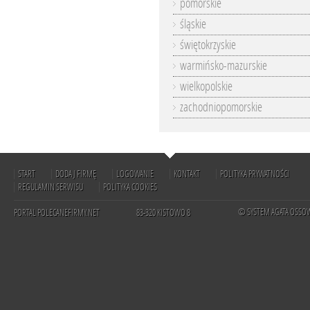
pomorskie
śląskie
świętokrzyskie
warmińsko-mazurskie
wielkopolskie
zachodniopomorskie
START
DODAJ FIRMĘ
LOGOWANIE
KONTAKT
POLITYKA PRYWATNOŚCI
REGULAMIN SERWISU
POLITYKA COOKIES
© SYSTEM AGATA OSSO
PORTAL POLECANEFIRMY.NET
83-320 KISTOWO 8