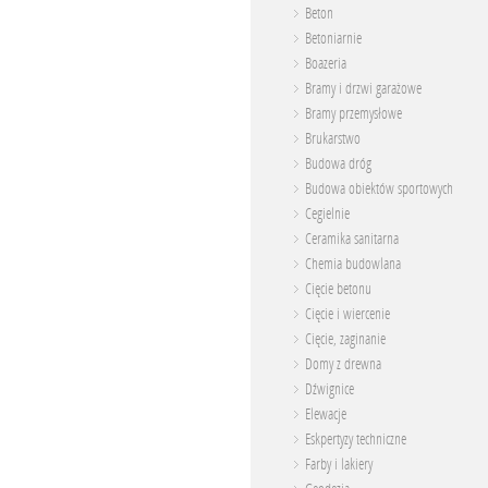
Beton
Betoniarnie
Boazeria
Bramy i drzwi garażowe
Bramy przemysłowe
Brukarstwo
Budowa dróg
Budowa obiektów sportowych
Cegielnie
Ceramika sanitarna
Chemia budowlana
Cięcie betonu
Cięcie i wiercenie
Cięcie, zaginanie
Domy z drewna
Dźwignice
Elewacje
Eskpertyzy techniczne
Farby i lakiery