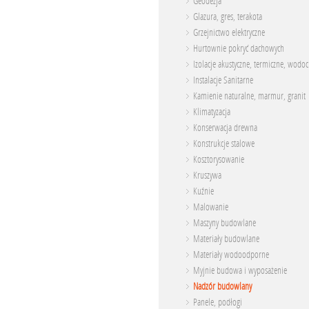
Geodezja
Glazura, gres, terakota
Grzejnictwo elektryczne
Hurtownie pokryć dachowych
Izolacje akustyczne, termiczne, wodo
Instalacje Sanitarne
Kamienie naturalne, marmur, granit
Klimatyzacja
Konserwacja drewna
Konstrukcje stalowe
Kosztorysowanie
Kruszywa
Kuźnie
Malowanie
Maszyny budowlane
Materiały budowlane
Materiały wodoodporne
Myjnie budowa i wyposażenie
Nadzór budowlany
Panele, podłogi