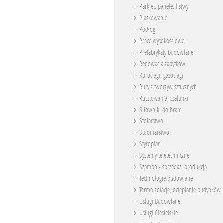
Parkiet, panele, listwy
Piaskowanie
Podłogi
Prace wysokościowe
Prefabrykaty budowlane
Renowacja zabytków
Rurociągi, gazociągi
Rury z tworzyw sztucznych
Rusztowania, szalunki
Siłowniki do bram
Stolarstwo
Studniarstwo
Styropian
Systemy teletechniczne
Szambo - sprzedaż, produkcja
Technologie budowlane
Termoizolacje, ocieplanie budynków
Usługi Budowlane
Usługi Ciesielskie