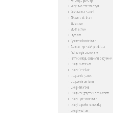
Rurociągi, gazociągi
Rury z tworzyw sztucznych
Rusztowania, szalunki
Siłowniki do bram
Stolarstwo
Studniarstwo
Styropian
Systemy teletechniczne
Szambo - sprzedaż, produkcja
Technologie budowlane
Termoizolacje, ocieplanie budynków
Usługi Budowlane
Usługi Ciesielskie
Urządzenia gazowe
Urządzenia sanitarne
Usługi dekarskie
Usługi energetyczne i ciepłownicze
Usługi Hydrotechniczne
Usługi koparko-ładowarką
Usługi wod-kan