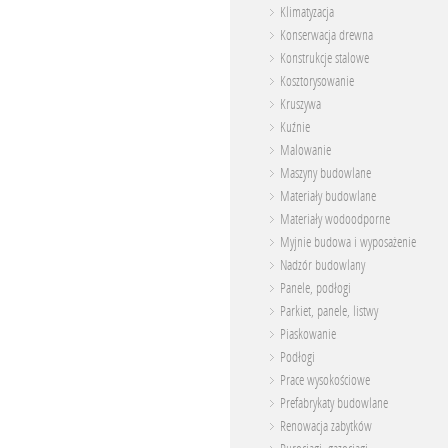
Klimatyzacja
Konserwacja drewna
Konstrukcje stalowe
Kosztorysowanie
Kruszywa
Kuźnie
Malowanie
Maszyny budowlane
Materiały budowlane
Materiały wodoodporne
Myjnie budowa i wyposażenie
Nadzór budowlany
Panele, podłogi
Parkiet, panele, listwy
Piaskowanie
Podłogi
Prace wysokościowe
Prefabrykaty budowlane
Renowacja zabytków