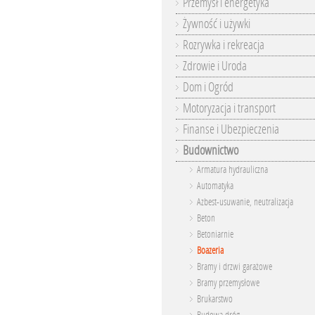
Przemysł i energetyka
Żywność i używki
Rozrywka i rekreacja
Zdrowie i Uroda
Dom i Ogród
Motoryzacja i transport
Finanse i Ubezpieczenia
Budownictwo
Armatura hydrauliczna
Automatyka
Azbest-usuwanie, neutralizacja
Beton
Betoniarnie
Boazeria
Bramy i drzwi garażowe
Bramy przemysłowe
Brukarstwo