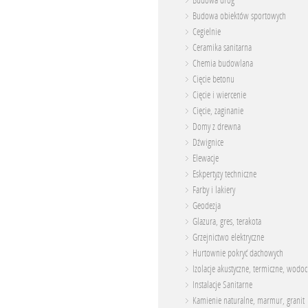
Budowa dróg
Budowa obiektów sportowych
Cegielnie
Ceramika sanitarna
Chemia budowlana
Cięcie betonu
Cięcie i wiercenie
Cięcie, zaginanie
Domy z drewna
Dźwignice
Elewacje
Eskpertyzy techniczne
Farby i lakiery
Geodezja
Glazura, gres, terakota
Grzejnictwo elektryczne
Hurtownie pokryć dachowych
Izolacje akustyczne, termiczne, wodo
Instalacje Sanitarne
Kamienie naturalne, marmur, granit