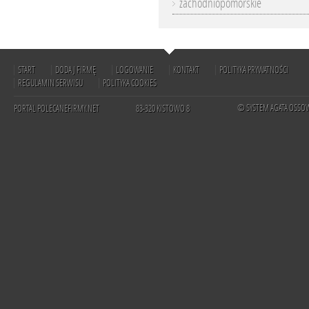
zachodniopomorskie
START
DODAJ FIRMĘ
LOGOWANIE
KONTAKT
POLITYKA PRYWATNOŚCI
REGULAMIN SERWISU
POLITYKA COOKIES
© SYSTEM AGATA OSSO
PORTAL POLECANEFIRMY.NET
83-320 KISTOWO 8