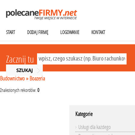
START
DODAJ FIRMĘ
LOGOWANIE
KONTAKT
Zacznij tu
Budownictwo
»
Boazeria
Znalezionych rekordów:
0
Kategorie
Usługi dla każdego