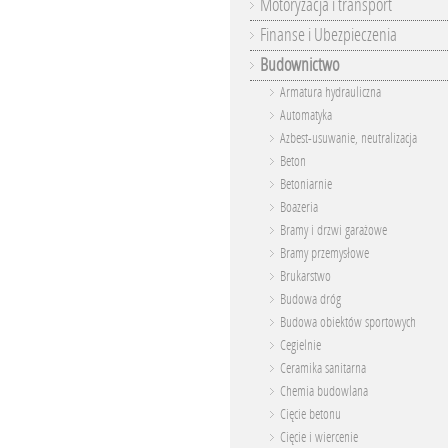
Motoryzacja i transport
Finanse i Ubezpieczenia
Budownictwo
Armatura hydrauliczna
Automatyka
Azbest-usuwanie, neutralizacja
Beton
Betoniarnie
Boazeria
Bramy i drzwi garażowe
Bramy przemysłowe
Brukarstwo
Budowa dróg
Budowa obiektów sportowych
Cegielnie
Ceramika sanitarna
Chemia budowlana
Cięcie betonu
Cięcie i wiercenie