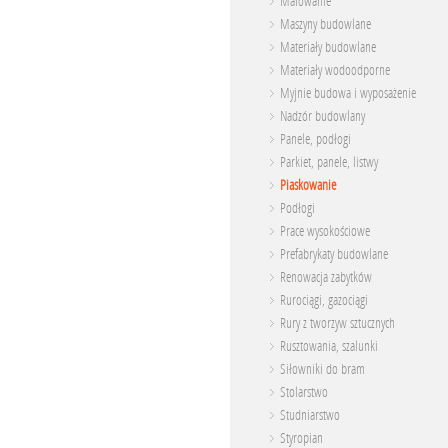
Malowanie
Maszyny budowlane
Materiały budowlane
Materiały wodoodporne
Myjnie budowa i wyposażenie
Nadzór budowlany
Panele, podłogi
Parkiet, panele, listwy
Piaskowanie
Podłogi
Prace wysokościowe
Prefabrykaty budowlane
Renowacja zabytków
Rurociągi, gazociągi
Rury z tworzyw sztucznych
Rusztowania, szalunki
Siłowniki do bram
Stolarstwo
Studniarstwo
Styropian