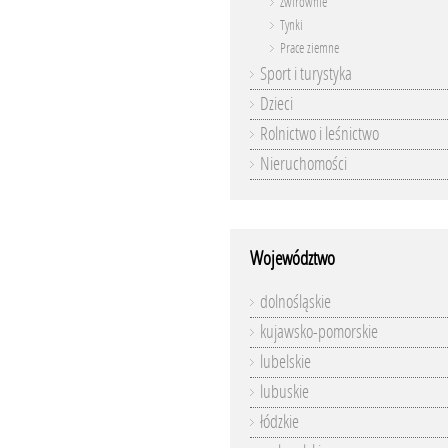
Żwirownie
Tynki
Prace ziemne
Sport i turystyka
Dzieci
Rolnictwo i leśnictwo
Nieruchomości
Województwo
dolnośląskie
kujawsko-pomorskie
lubelskie
lubuskie
łódzkie