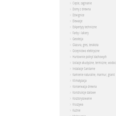
Cięcie, zaginanie
Domy z drewna
Dźwignice
Elewacje
Eskpertyzy techniczne
Farby i lakiery
Geodezja
Glazura, gres, terakota
Grzejnictwo elektryczne
Hurtownie pokryć dachowych
Izolacje akustyczne, termiczne, wodo
Instalacje Sanitarne
Kamienie naturalne, marmur, granit
Klimatyzacja
Konserwacja drewna
Konstrukcje stalowe
Kosztorysowanie
Kruszywa
Kuźnie