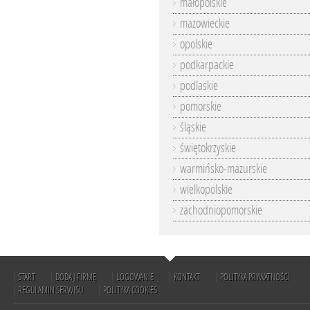
małopolskie
mazowieckie
opolskie
podkarpackie
podlaskie
pomorskie
śląskie
świętokrzyskie
warmińsko-mazurskie
wielkopolskie
zachodniopomorskie
START
DODAJ FIRMĘ
LOGOWANIE
KONTAKT
POLITYKA PRYWATNOŚCI
REGULAMIN SERWISU
POLITYKA COOKIES