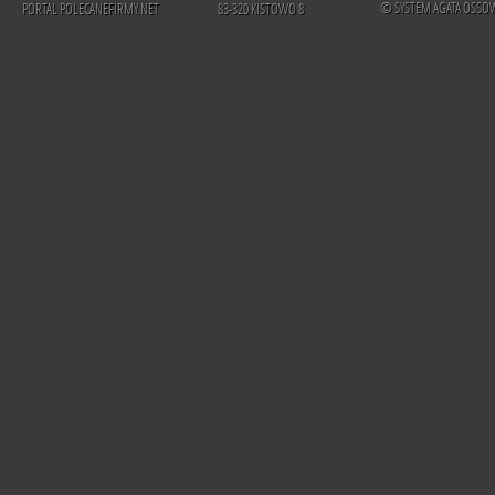
© SYSTEM AGATA OSSO
PORTAL POLECANEFIRMY.NET
83-320 KISTOWO 8