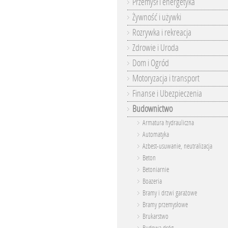
Przemysł i energetyka
Żywność i używki
Rozrywka i rekreacja
Zdrowie i Uroda
Dom i Ogród
Motoryzacja i transport
Finanse i Ubezpieczenia
Budownictwo
Armatura hydrauliczna
Automatyka
Azbest-usuwanie, neutralizacja
Beton
Betoniarnie
Boazeria
Bramy i drzwi garażowe
Bramy przemysłowe
Brukarstwo