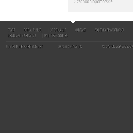
zachodniopomorskie
START
DODAJ FIRMĘ
LOGOWANIE
KONTAKT
POLITYKA PRYWATNOŚCI
REGULAMIN SERWISU
POLITYKA COOKIES
© SYSTEM AGATA OSSO
PORTAL POLECANEFIRMY.NET
83-320 KISTOWO 8