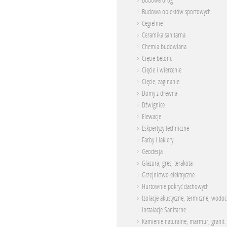
Budowa dróg
Budowa obiektów sportowych
Cegielnie
Ceramika sanitarna
Chemia budowlana
Cięcie betonu
Cięcie i wiercenie
Cięcie, zaginanie
Domy z drewna
Dźwignice
Elewacje
Eskpertyzy techniczne
Farby i lakiery
Geodezja
Glazura, gres, terakota
Grzejnictwo elektryczne
Hurtownie pokryć dachowych
Izolacje akustyczne, termiczne, wodo
Instalacje Sanitarne
Kamienie naturalne, marmur, granit