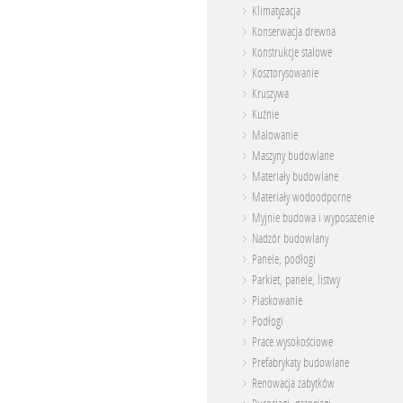
Klimatyzacja
Konserwacja drewna
Konstrukcje stalowe
Kosztorysowanie
Kruszywa
Kuźnie
Malowanie
Maszyny budowlane
Materiały budowlane
Materiały wodoodporne
Myjnie budowa i wyposażenie
Nadzór budowlany
Panele, podłogi
Parkiet, panele, listwy
Piaskowanie
Podłogi
Prace wysokościowe
Prefabrykaty budowlane
Renowacja zabytków