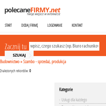
START
DODAJ FIRMĘ
LOGOWANIE
KONTAKT
Zacznij tu
Budownictwo
»
Szambo - sprzedaż, produkcja
Znalezionych rekordów:
0
Kategorie
Usługi dla każdego