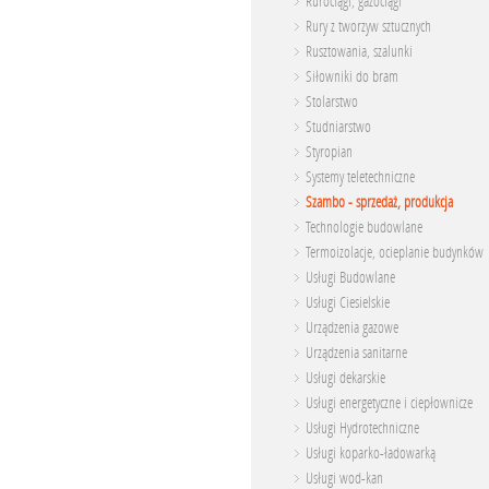
Rurociągi, gazociągi
Rury z tworzyw sztucznych
Rusztowania, szalunki
Siłowniki do bram
Stolarstwo
Studniarstwo
Styropian
Systemy teletechniczne
Szambo - sprzedaż, produkcja
Technologie budowlane
Termoizolacje, ocieplanie budynków
Usługi Budowlane
Usługi Ciesielskie
Urządzenia gazowe
Urządzenia sanitarne
Usługi dekarskie
Usługi energetyczne i ciepłownicze
Usługi Hydrotechniczne
Usługi koparko-ładowarką
Usługi wod-kan