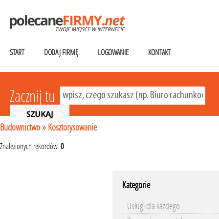
START
DODAJ FIRMĘ
LOGOWANIE
KONTAKT
Zacznij tu
Budownictwo
»
Kosztorysowanie
Znalezionych rekordów:
0
Kategorie
Usługi dla każdego