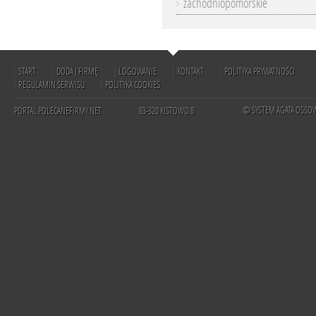
zachodniopomorskie
START
DODAJ FIRMĘ
LOGOWANIE
KONTAKT
POLITYKA PRYWATNOŚCI
REGULAMIN SERWISU
POLITYKA COOKIES
© SYSTEM AGATA OSSO
PORTAL POLECANEFIRMY.NET
83-320 KISTOWO 8