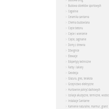
Budowa dróg
Budowa obiektów sportowych
Cegielnie
Ceramika sanitarna
Chemia budowlana
Cięcie betonu
Cięcie i wiercenie
Cięcie, zaginanie
Domy z drewna
Dźwignice
Elewacje
Eskpertyzy techniczne
Farby i lakiery
Geodezja
Glazura, gres, terakota
Grzejnictwo elektryczne
Hurtownie pokryć dachowych
Izolacje akustyczne, termiczne, wodo
Instalacje Sanitarne
Kamienie naturalne, marmur, granit