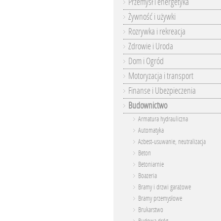
Przemysł i energetyka
Żywność i używki
Rozrywka i rekreacja
Zdrowie i Uroda
Dom i Ogród
Motoryzacja i transport
Finanse i Ubezpieczenia
Budownictwo
Armatura hydrauliczna
Automatyka
Azbest-usuwanie, neutralizacja
Beton
Betoniarnie
Boazeria
Bramy i drzwi garażowe
Bramy przemysłowe
Brukarstwo