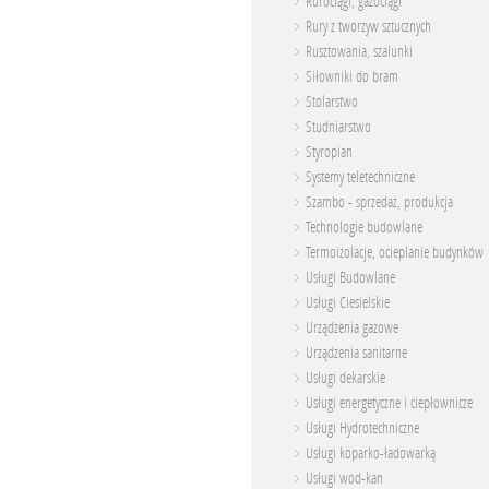
Rurociągi, gazociągi
Rury z tworzyw sztucznych
Rusztowania, szalunki
Siłowniki do bram
Stolarstwo
Studniarstwo
Styropian
Systemy teletechniczne
Szambo - sprzedaż, produkcja
Technologie budowlane
Termoizolacje, ocieplanie budynków
Usługi Budowlane
Usługi Ciesielskie
Urządzenia gazowe
Urządzenia sanitarne
Usługi dekarskie
Usługi energetyczne i ciepłownicze
Usługi Hydrotechniczne
Usługi koparko-ładowarką
Usługi wod-kan