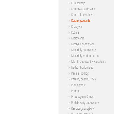
Klimatyzacja
Konserwacja drewna
Konstrukcje stalowe
Kosztorysowanie
Kruszywa
Kuźnie
Malowanie
Maszyny budowlane
Materiały budowlane
Materiały wodoodporne
Myjnie budowa i wyposażenie
Nadzór budowlany
Panele, podłogi
Parkiet, panele, listwy
Piaskowanie
Podłogi
Prace wysokościowe
Prefabrykaty budowlane
Renowacja zabytków