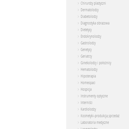
Chirurdzy plastyczni
Dermatolodzy
Diabetolodzy
Diagnostyka obrazowa
Dietetycy
Endokrynolodzy
Gastrolodzy
Genetycy
Geriatrzy
Ginekolodzy i położnicy
Hematolodzy
Hipoterapia
Homeopaci
Hospicja
Instrumenty optyczne
Interniści
Kardiolodzy
Kosmetyki-produkcja,sprzedaż
Laboratoria medyczne