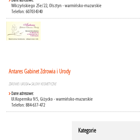
Dane adresowe:
Wilczyńskiego 25e/22, Olsztyn - warmińsko-mazurskie
Telefon: 607034340
Antares Gabinet Zdrowia i Urody
ZDROWIE I URODA
»
SALONY KOSMETYCZNE
Dane adresowe:
Ul.Kopernika 9/5, Giżycko - warmińsko-mazurskie
Telefon: 884-637-472
Kategorie