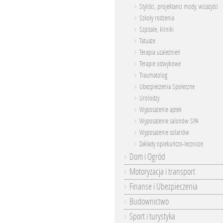
Styliści, projektanci mody, wizażyści
Szkoły rodzenia
Szpitale, kliniki
Tatuaże
Terapia uzależnień
Terapie odwykowe
Traumatolog
Ubezpieczenia Społeczne
Urolodzy
Wyposażenie aptek
Wyposażenie salonów SPA
Wyposażenie solariów
Zakłady opiekuńczo-lecznicze
Dom i Ogród
Motoryzacja i transport
Finanse i Ubezpieczenia
Budownictwo
Sport i turystyka