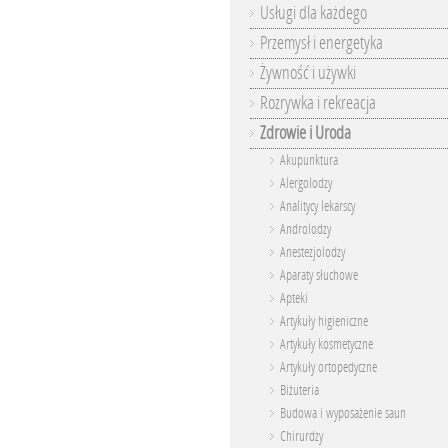
Usługi dla każdego
Przemysł i energetyka
Żywność i używki
Rozrywka i rekreacja
Zdrowie i Uroda
Akupunktura
Alergolodzy
Analitycy lekarscy
Androlodzy
Anestezjolodzy
Aparaty słuchowe
Apteki
Artykuły higieniczne
Artykuły kosmetyczne
Artykuły ortopedyczne
Biżuteria
Budowa i wyposażenie saun
Chirurdzy