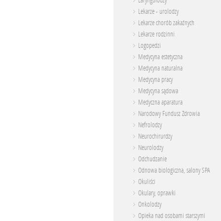
Laryngolodzy
Lekarze - urolodzy
Lekarze chorób zakaźnych
Lekarze rodzinni
Logopedzi
Medycyna estetyczna
Medycyna naturalna
Medycyna pracy
Medycyna sądowa
Medyczna aparatura
Narodowy Fundusz Zdrowia
Nefrolodzy
Neurochirurdzy
Neurolodzy
Odchudzanie
Odnowa biologiczna, salony SPA
Okuliści
Okulary, oprawki
Onkolodzy
Opieka nad osobami starszymi