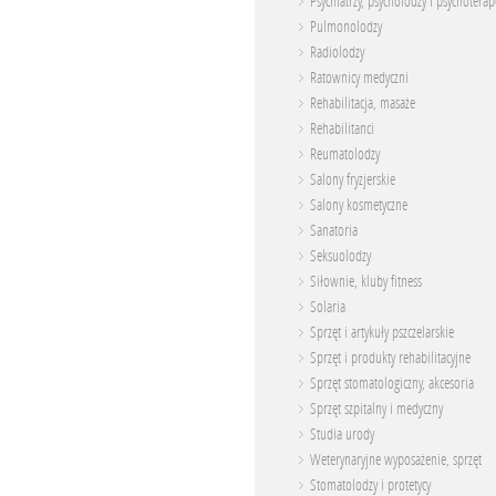
Psychiatrzy, psycholodzy i psychoterap
Pulmonolodzy
Radiolodzy
Ratownicy medyczni
Rehabilitacja, masaże
Rehabilitanci
Reumatolodzy
Salony fryzjerskie
Salony kosmetyczne
Sanatoria
Seksuolodzy
Siłownie, kluby fitness
Solaria
Sprzęt i artykuły pszczelarskie
Sprzęt i produkty rehabilitacyjne
Sprzęt stomatologiczny, akcesoria
Sprzęt szpitalny i medyczny
Studia urody
Weterynaryjne wyposażenie, sprzęt
Stomatolodzy i protetycy