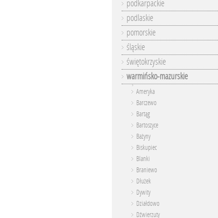
podkarpackie
podlaskie
pomorskie
śląskie
świętokrzyskie
warmińsko-mazurskie
Ameryka
Barczewo
Bartąg
Bartoszyce
Bażyny
Biskupiec
Blanki
Braniewo
Dłużek
Dywity
Działdowo
Dźwierzuty