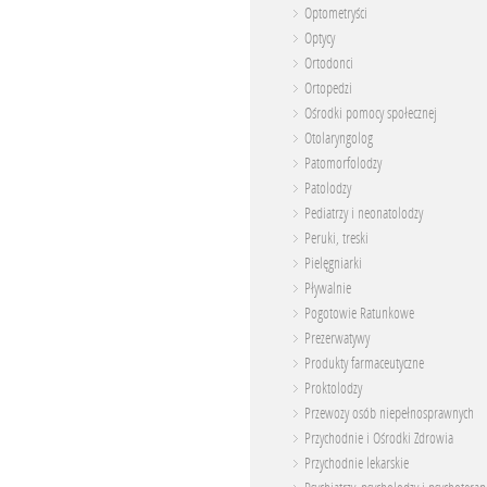
Optometryści
Optycy
Ortodonci
Ortopedzi
Ośrodki pomocy społecznej
Otolaryngolog
Patomorfolodzy
Patolodzy
Pediatrzy i neonatolodzy
Peruki, treski
Pielęgniarki
Pływalnie
Pogotowie Ratunkowe
Prezerwatywy
Produkty farmaceutyczne
Proktolodzy
Przewozy osób niepełnosprawnych
Przychodnie i Ośrodki Zdrowia
Przychodnie lekarskie