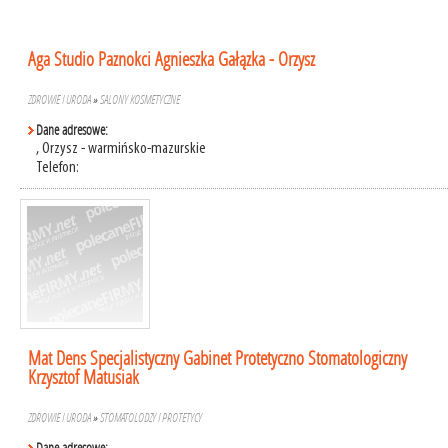
Aga Studio Paznokci Agnieszka Gałązka - Orzysz
ZDROWIE I URODA
»
SALONY KOSMETYCZNE
Dane adresowe:
, Orzysz - warmińsko-mazurskie
Telefon:
Mat Dens Specjalistyczny Gabinet Protetyczno Stomatologiczny
Krzysztof Matusiak
ZDROWIE I URODA
»
STOMATOLODZY I PROTETYCY