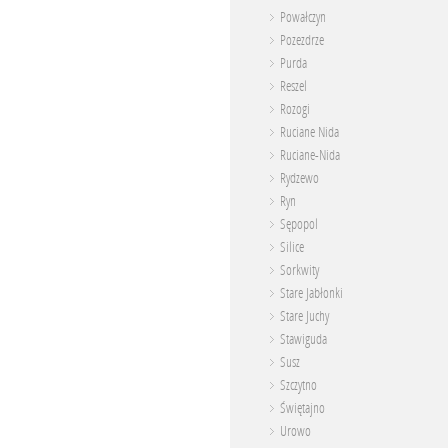
Powałczyn
Pozezdrze
Purda
Reszel
Rozogi
Ruciane Nida
Ruciane-Nida
Rydzewo
Ryn
Sępopol
Silice
Sorkwity
Stare Jabłonki
Stare Juchy
Stawiguda
Susz
Szczytno
Świętajno
Urowo