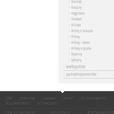
Warchały
Warpuny
Węgorzewo
Wielbark
Wilczęta
Wilimy K/biskupca
Wilkasy
Wilkasy - Zalesie
Wilkasy K/giżycka
Wydminy
Żytkiejmy
wielkopolskie
zachodniopomorskie
START
DODAJ FIRMĘ
LOGOWANIE
KONTAKT
POLITYKA PRYWATNOŚCI
REGULAMIN SERWISU
POLITYKA COOKIES
© SYSTEM AGATA OSSO
PORTAL POLECANEFIRMY.NET
83-320 KISTOWO 8