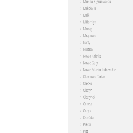
Mielno K.grunwaldu
Mikołajki
Miłki
Miłomłyn
Morąg
Mrągowo
Narty
Nidzica
Nowa Kaletka
Nowe Guty
Nowe Miasto Lubawskie
Okartowo-Tartak
Olecko
Olsztyn
Olsztynek
Orneta
Orzysz
Ostróda
Piecki
Pisz