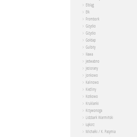
Elbląg
Ełk
Frombork
Gizycko
Giżycko
Gołdap
Gulbity
Iława
Jedwabno
Jeziorany
Jonkowo
Kalinowo
Kieźliny
Kotkowo
Kruklanki
Krzywonoga
Lidzbark Warmiński
Łąkorz
Michałki / K. Pasymia