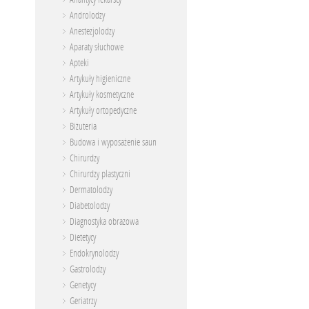
Androlodzy
Anestezjolodzy
Aparaty słuchowe
Apteki
Artykuły higieniczne
Artykuły kosmetyczne
Artykuły ortopedyczne
Biżuteria
Budowa i wyposażenie saun
Chirurdzy
Chirurdzy plastyczni
Dermatolodzy
Diabetolodzy
Diagnostyka obrazowa
Dietetycy
Endokrynolodzy
Gastrolodzy
Genetycy
Geriatrzy