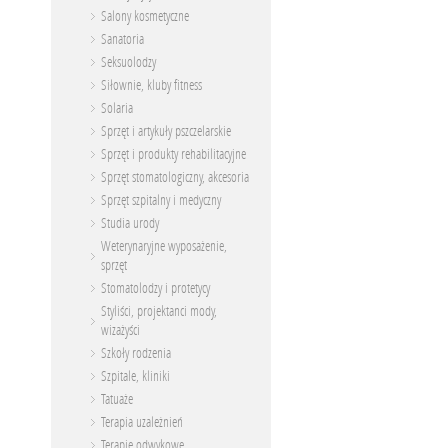
Salony kosmetyczne
Sanatoria
Seksuolodzy
Siłownie, kluby fitness
Solaria
Sprzęt i artykuły pszczelarskie
Sprzęt i produkty rehabilitacyjne
Sprzęt stomatologiczny, akcesoria
Sprzęt szpitalny i medyczny
Studia urody
Weterynaryjne wyposażenie,
sprzęt
Stomatolodzy i protetycy
Styliści, projektanci mody,
wizażyści
Szkoły rodzenia
Szpitale, kliniki
Tatuaże
Terapia uzależnień
Terapie odwykowe