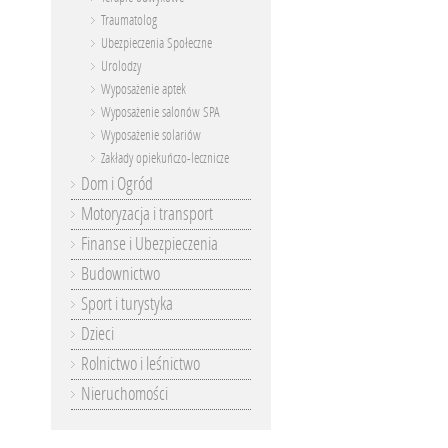
Traumatolog
Ubezpieczenia Społeczne
Urolodzy
Wyposażenie aptek
Wyposażenie salonów SPA
Wyposażenie solariów
Zakłady opiekuńczo-lecznicze
Dom i Ogród
Motoryzacja i transport
Finanse i Ubezpieczenia
Budownictwo
Sport i turystyka
Dzieci
Rolnictwo i leśnictwo
Nieruchomości