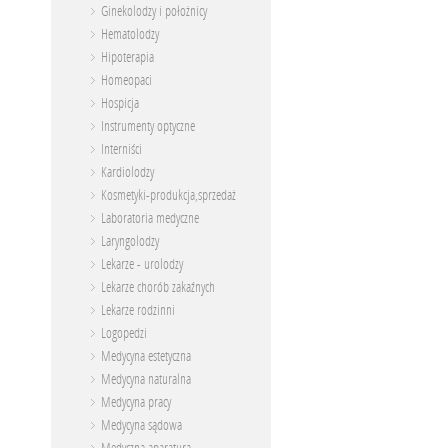
Ginekolodzy i położnicy
Hematolodzy
Hipoterapia
Homeopaci
Hospicja
Instrumenty optyczne
Interniści
Kardiolodzy
Kosmetyki-produkcja,sprzedaż
Laboratoria medyczne
Laryngolodzy
Lekarze - urolodzy
Lekarze chorób zakaźnych
Lekarze rodzinni
Logopedzi
Medycyna estetyczna
Medycyna naturalna
Medycyna pracy
Medycyna sądowa