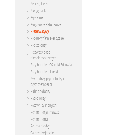
Peruki, treski
Pielęgniarki
Pływalnie
Pogotowie Ratunkowe
Prezerwatywy
Produkty farmaceutyczne
Proktolodzy
Przewozy osób
niepełnosprawnych
Przychodnie i Ośrodki Zdrowia
Przychodnie lekarskie
Psychiatrzy, psycholodzy i
psychoterapeuci
Pulmonolodzy
Radiolodzy
Ratownicy medyczni
Rehabilitacja, masaże
Rehabilitanci
Reumatolodzy
Salony fryzjerskie