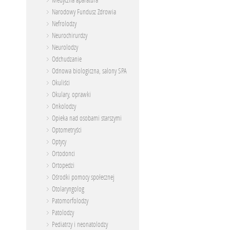
Medyczna aparatura
Narodowy Fundusz Zdrowia
Nefrolodzy
Neurochirurdzy
Neurolodzy
Odchudzanie
Odnowa biologiczna, salony SPA
Okuliści
Okulary, oprawki
Onkolodzy
Opieka nad osobami starszymi
Optometryści
Optycy
Ortodonci
Ortopedzi
Ośrodki pomocy społecznej
Otolaryngolog
Patomorfolodzy
Patolodzy
Pediatrzy i neonatolodzy