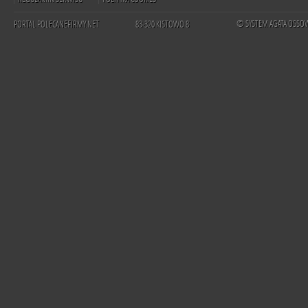
© SYSTEM AGATA OSSO
PORTAL POLECANEFIRMY.NET
83-320 KISTOWO 8