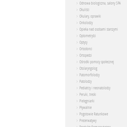
Odnowa biologiczna, salony SPA
Okuliści
Okulary, oprawki
Onkolodzy
Opieka nad osobami starszymi
Optometryści
Optycy
Ortodonci
Ortopedzi
Ośrodki pomocy społecznej
Otolaryngolog
Patomorfolodzy
Patolodzy
Pediatrzy i neonatolodzy
Peruki, treski
Pielęgniarki
Pływalnie
Pogotowie Ratunkowe
Prezerwatywy