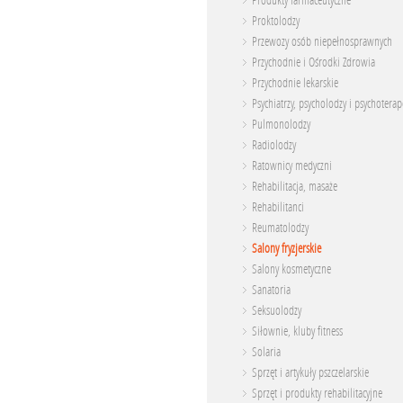
Produkty farmaceutyczne
Proktolodzy
Przewozy osób niepełnosprawnych
Przychodnie i Ośrodki Zdrowia
Przychodnie lekarskie
Psychiatrzy, psycholodzy i psychoterap
Pulmonolodzy
Radiolodzy
Ratownicy medyczni
Rehabilitacja, masaże
Rehabilitanci
Reumatolodzy
Salony fryzjerskie
Salony kosmetyczne
Sanatoria
Seksuolodzy
Siłownie, kluby fitness
Solaria
Sprzęt i artykuły pszczelarskie
Sprzęt i produkty rehabilitacyjne