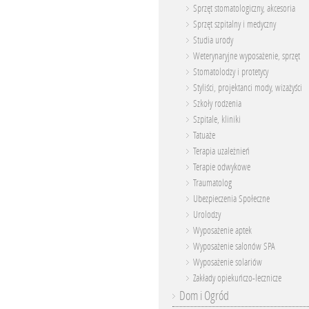
Sprzęt stomatologiczny, akcesoria
Sprzęt szpitalny i medyczny
Studia urody
Weterynaryjne wyposażenie, sprzęt
Stomatolodzy i protetycy
Styliści, projektanci mody, wizażyści
Szkoły rodzenia
Szpitale, kliniki
Tatuaże
Terapia uzależnień
Terapie odwykowe
Traumatolog
Ubezpieczenia Społeczne
Urolodzy
Wyposażenie aptek
Wyposażenie salonów SPA
Wyposażenie solariów
Zakłady opiekuńczo-lecznicze
Dom i Ogród