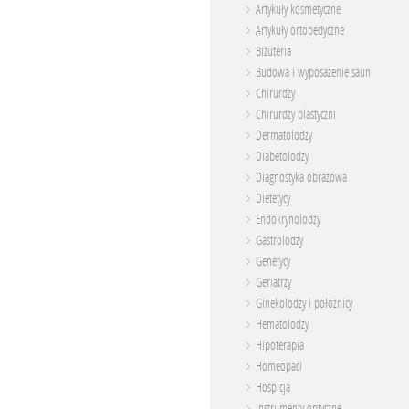
Artykuły kosmetyczne
Artykuły ortopedyczne
Biżuteria
Budowa i wyposażenie saun
Chirurdzy
Chirurdzy plastyczni
Dermatolodzy
Diabetolodzy
Diagnostyka obrazowa
Dietetycy
Endokrynolodzy
Gastrolodzy
Genetycy
Geriatrzy
Ginekolodzy i położnicy
Hematolodzy
Hipoterapia
Homeopaci
Hospicja
Instrumenty optyczne