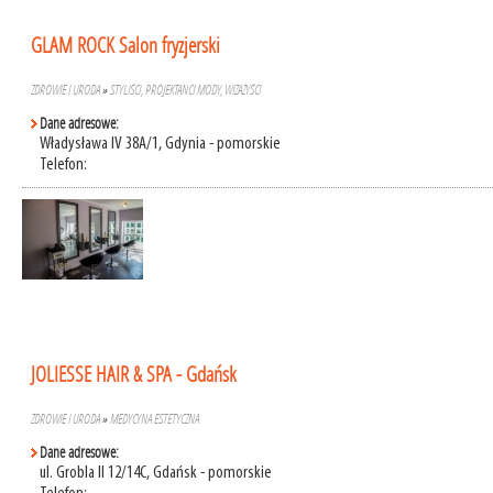
GLAM ROCK Salon fryzjerski
ZDROWIE I URODA
»
STYLIŚCI, PROJEKTANCI MODY, WIZAŻYŚCI
Dane adresowe:
Władysława IV 38A/1, Gdynia - pomorskie
Telefon:
JOLIESSE HAIR & SPA - Gdańsk
ZDROWIE I URODA
»
MEDYCYNA ESTETYCZNA
Dane adresowe:
ul. Grobla II 12/14C, Gdańsk - pomorskie