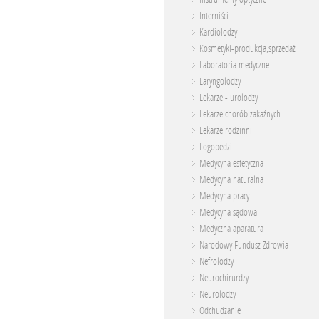
Interniści
Kardiolodzy
Kosmetyki-produkcja,sprzedaż
Laboratoria medyczne
Laryngolodzy
Lekarze - urolodzy
Lekarze chorób zakaźnych
Lekarze rodzinni
Logopedzi
Medycyna estetyczna
Medycyna naturalna
Medycyna pracy
Medycyna sądowa
Medyczna aparatura
Narodowy Fundusz Zdrowia
Nefrolodzy
Neurochirurdzy
Neurolodzy
Odchudzanie