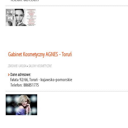
Telefon: 603133699
Gabinet Kosmetyczny AGNES - Toruń
ZDROWIE I URODA
»
SALONY KOSMETYCZNE
Dane adresowe:
Fałata 92/66, Toruń - kujawsko-pomorskie
Telefon: 886851775