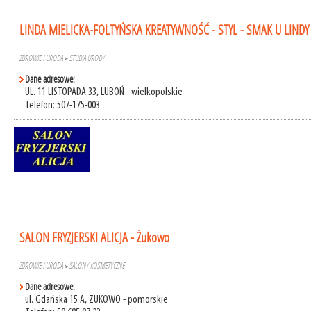
LINDA MIELICKA-FOLTYŃSKA KREATYWNOŚĆ - STYL - SMAK U LINDY
ZDROWIE I URODA
»
STUDIA URODY
Dane adresowe:
UL. 11 LISTOPADA 33, LUBOŃ - wielkopolskie
Telefon: 507-175-003
SALON FRYZJERSKI ALICJA - Żukowo
ZDROWIE I URODA
»
SALONY KOSMETYCZNE
Dane adresowe:
ul. Gdańska 15 A, ŻUKOWO - pomorskie