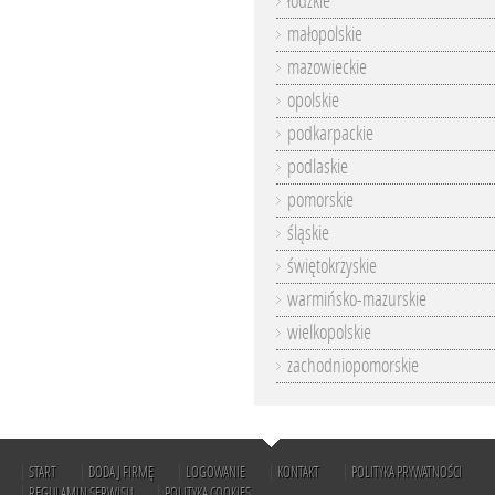
łódzkie
małopolskie
mazowieckie
opolskie
podkarpackie
podlaskie
pomorskie
śląskie
świętokrzyskie
warmińsko-mazurskie
wielkopolskie
zachodniopomorskie
START
DODAJ FIRMĘ
LOGOWANIE
KONTAKT
POLITYKA PRYWATNOŚCI
REGULAMIN SERWISU
POLITYKA COOKIES