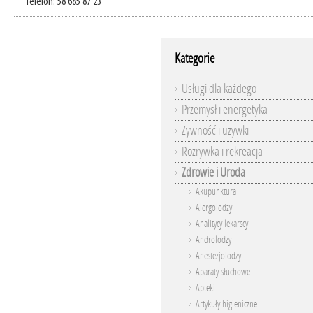
Telefon: 58 685 87 23
Kategorie
Usługi dla każdego
Przemysł i energetyka
Żywność i używki
Rozrywka i rekreacja
Zdrowie i Uroda
Akupunktura
Alergolodzy
Analitycy lekarscy
Androlodzy
Anestezjolodzy
Aparaty słuchowe
Apteki
Artykuły higieniczne