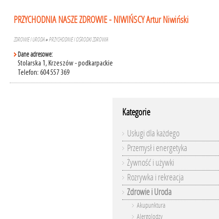
PRZYCHODNIA NASZE ZDROWIE - NIWIŃSCY Artur Niwiński
ZDROWIE I URODA
»
PRZYCHODNIE I OŚRODKI ZDROWIA
Dane adresowe:
Stolarska 1, Krzeszów - podkarpackie
Telefon: 604 557 369
Kategorie
Usługi dla każdego
Przemysł i energetyka
Żywność i używki
Rozrywka i rekreacja
Zdrowie i Uroda
Akupunktura
Alergolodzy