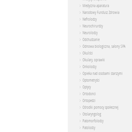
Medyczna aparatura
Narodowy Fundusz Zdrowia
Nefrolodzy
Neurochirurdzy
Neurolodzy
Odchudzanie
Odnowa biologiczna, salony SPA
Okuliści
Okulary, oprawki
Onkolodzy
Opieka nad osobami starszymi
Optometryści
Optycy
Ortodonci
Ortopedzi
Ośrodki pomocy społecznej
Otolaryngolog
Patomorfolodzy
Patolodzy