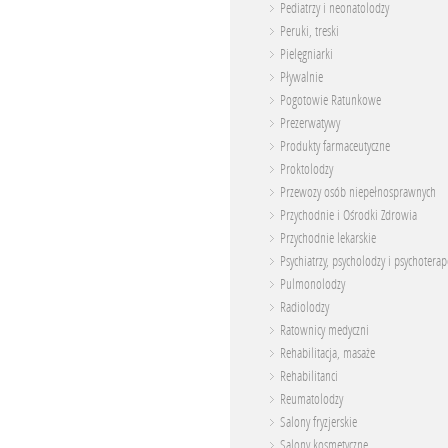
Pediatrzy i neonatolodzy
Peruki, treski
Pielęgniarki
Pływalnie
Pogotowie Ratunkowe
Prezerwatywy
Produkty farmaceutyczne
Proktolodzy
Przewozy osób niepełnosprawnych
Przychodnie i Ośrodki Zdrowia
Przychodnie lekarskie
Psychiatrzy, psycholodzy i psychoterap
Pulmonolodzy
Radiolodzy
Ratownicy medyczni
Rehabilitacja, masaże
Rehabilitanci
Reumatolodzy
Salony fryzjerskie
Salony kosmetyczne