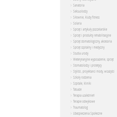
Sanatoria
Seksuolodzy
Siłownie, kluby fitness
Solaria
Sprzęt i artykuły pszczelarskie
Sprzęt i produkty rehabilitacyjne
Sprzęt stomatologiczny, akcesoria
Sprzęt szpitalny i medyczny
Studia urody
Weterynaryjne wyposażenie, sprzęt
Stomatolodzy i protetycy
Styliści, projektanci mody, wizażyści
Szkoły rodzenia
Szpitale, kliniki
Tatuaże
Terapia uzależnień
Terapie odwykowe
Traumatolog
Ubezpieczenia Społeczne