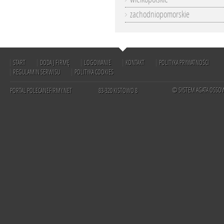
zachodniopomorskie
START
DODAJ FIRMĘ
LOGOWANIE
KONTAKT
POLITYKA PRYWATNOŚCI
REGULAMIN SERWISU
POLITYKA COOKIES
© SYSTEM AGATA OSSO
PORTAL POLECANEFIRMY.NET
83-320 KISTOWO 8