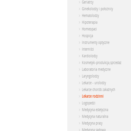
Geriatrzy
Ginekolodzy i położnicy
Hematolodzy
Hipoterapia
Homeopaci
Hospicja
Instrumenty optyczne
Interniści
Kardiolodzy
Kosmetyki-produkcja,sprzedaż
Laboratoria medyczne
Laryngolodzy
Lekarze - urolodzy
Lekarze chorób zakaźnych
Lekarze rodzinni
Logopedzi
Medycyna estetyczna
Medycyna naturalna
Medycyna pracy
Medycyna sądowa