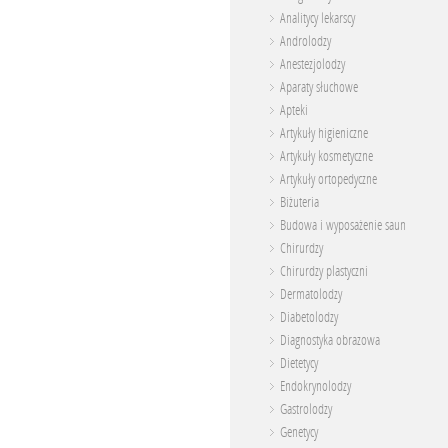
Analitycy lekarscy
Androlodzy
Anestezjolodzy
Aparaty słuchowe
Apteki
Artykuły higieniczne
Artykuły kosmetyczne
Artykuły ortopedyczne
Biżuteria
Budowa i wyposażenie saun
Chirurdzy
Chirurdzy plastyczni
Dermatolodzy
Diabetolodzy
Diagnostyka obrazowa
Dietetycy
Endokrynolodzy
Gastrolodzy
Genetycy