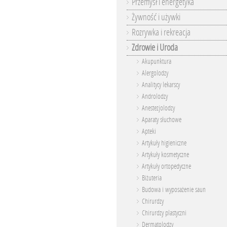
Przemysł i energetyka
Żywność i używki
Rozrywka i rekreacja
Zdrowie i Uroda
Akupunktura
Alergolodzy
Analitycy lekarscy
Androlodzy
Anestezjolodzy
Aparaty słuchowe
Apteki
Artykuły higieniczne
Artykuły kosmetyczne
Artykuły ortopedyczne
Biżuteria
Budowa i wyposażenie saun
Chirurdzy
Chirurdzy plastyczni
Dermatolodzy