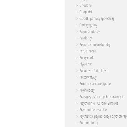
Ortodonci
Ortopedzi
Ośrodki pomocy społecznej
Otolaryngolog
Patomorfolodzy
Patolodzy
Pediatrzy i neonatolodzy
Peruki, treski
Pielęgniarki
Pływalnie
Pogotowie Ratunkowe
Prezerwatywy
Produkty farmaceutyczne
Proktolodzy
Przewozy osób niepełnosprawnych
Przychodnie i Ośrodki Zdrowia
Przychodnie lekarskie
Psychiatrzy, psycholodzy i psychoterap
Pulmonolodzy