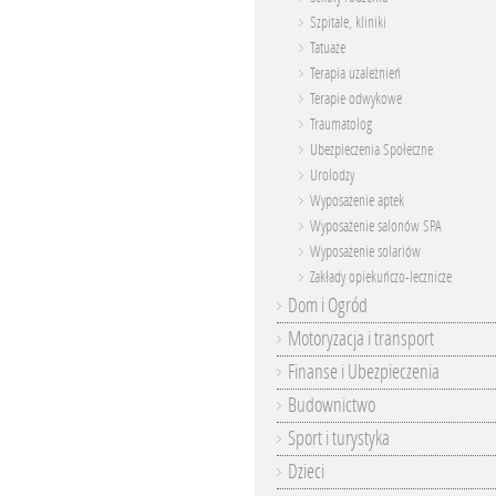
Szpitale, kliniki
Tatuaże
Terapia uzależnień
Terapie odwykowe
Traumatolog
Ubezpieczenia Społeczne
Urolodzy
Wyposażenie aptek
Wyposażenie salonów SPA
Wyposażenie solariów
Zakłady opiekuńczo-lecznicze
Dom i Ogród
Motoryzacja i transport
Finanse i Ubezpieczenia
Budownictwo
Sport i turystyka
Dzieci