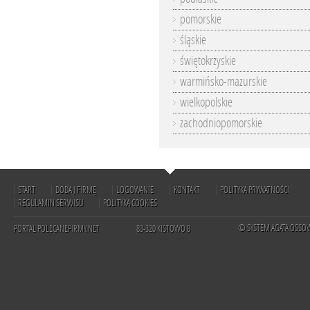
pomorskie
śląskie
świętokrzyskie
warmińsko-mazurskie
wielkopolskie
zachodniopomorskie
START
DODAJ FIRMĘ
LOGOWANIE
KONTAKT
POLITYKA PRYWATNOŚCI
REGULAMIN SERWISU
POLITYKA COOKIES
© SYSTEM AGATA OSSO
PORTAL POLECANEFIRMY.NET
83-320 KISTOWO 8