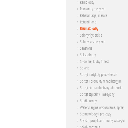
Radiolodzy
Ratownicy medyczni
Rehabilitacja, masaże
Rehabilitanci
Reumatolodzy
Salony fryzjerskie
Salony kosmetyczne
Sanatoria
Seksuolodzy
Siłownie, kluby fitness
Solaria
Sprzęt i artykuły pszczelarskie
Sprzęt i produkty rehabilitacyjne
Sprzęt stomatologiczny, akcesoria
Sprzęt szpitalny i medyczny
Studia urody
Weterynaryjne wyposażenie, sprzęt
Stomatolodzy i protetycy
Styliści, projektanci mody, wizażyści
Szkoły rodzenia