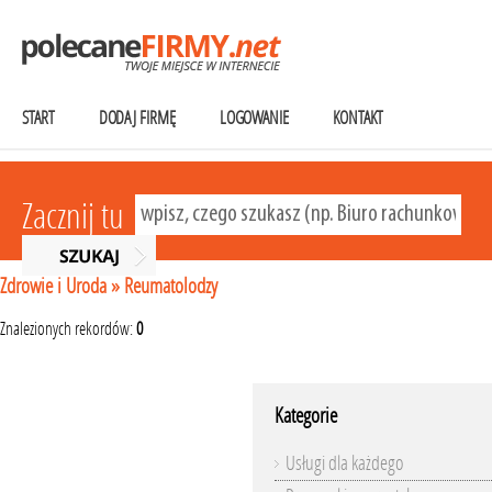
START
DODAJ FIRMĘ
LOGOWANIE
KONTAKT
Zacznij tu
Zdrowie i Uroda
»
Reumatolodzy
Znalezionych rekordów:
0
Kategorie
Usługi dla każdego