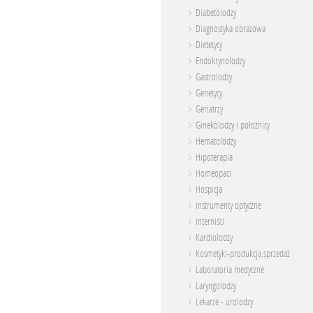
Diabetolodzy
Diagnostyka obrazowa
Dietetycy
Endokrynolodzy
Gastrolodzy
Genetycy
Geriatrzy
Ginekolodzy i położnicy
Hematolodzy
Hipoterapia
Homeopaci
Hospicja
Instrumenty optyczne
Interniści
Kardiolodzy
Kosmetyki-produkcja,sprzedaż
Laboratoria medyczne
Laryngolodzy
Lekarze - urolodzy