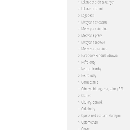
Lekarze chorób zakaźnych
Lekarze rodzinni
Logopedzi
Medycyna estetyczna
Medycyna naturalna
Medycyna pracy
Medycyna sądowa
Medyczna aparatura
Narodowy Fundusz Zdrowia
Nefrolodzy
Neurochirurdzy
Neurolodzy
Odchudzanie
Odnowa biologiczna, salony SPA
Okuliści
Okulary, oprawki
Onkolodzy
Opieka nad osobami starszymi
Optometryści
Optycy