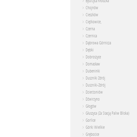
Bystrzyca Kłodzka
Chojnów
Cieszków
Ciężkowice,
Czerna
Czernica
Dąbrowa Górnicza
Dębki
Dobroszyce
Domasław
Dubeninki
Duszniki Zdrój
Duszniki-Zdrój
Dzierżoniów
Dźwirzyno
Głogów
Głuszyca (Za Stacją Paliw Bliska)
Gorlice
Górki Wielkie
Grębocice