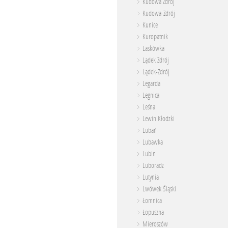
Kudowa Zdrój
Kudowa-Zdrój
Kunice
Kuropatnik
Laskówka
Lądek Zdrój
Lądek-Zdrój
Legarda
Legnica
Leśna
Lewin Kłodzki
Lubań
Lubawka
Lubin
Luboradz
Lutynia
Lwówek Śląski
Łomnica
Łopuszna
Mieroszów