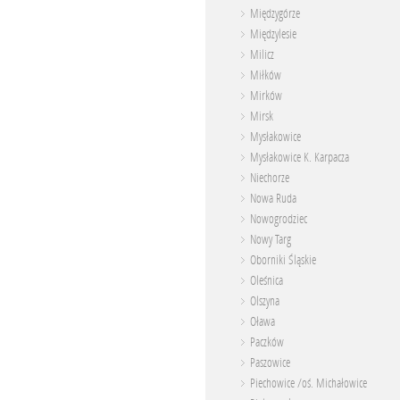
Międzygórze
Międzylesie
Milicz
Miłków
Mirków
Mirsk
Mysłakowice
Mysłakowice K. Karpacza
Niechorze
Nowa Ruda
Nowogrodziec
Nowy Targ
Oborniki Śląskie
Oleśnica
Olszyna
Oława
Paczków
Paszowice
Piechowice /oś. Michałowice