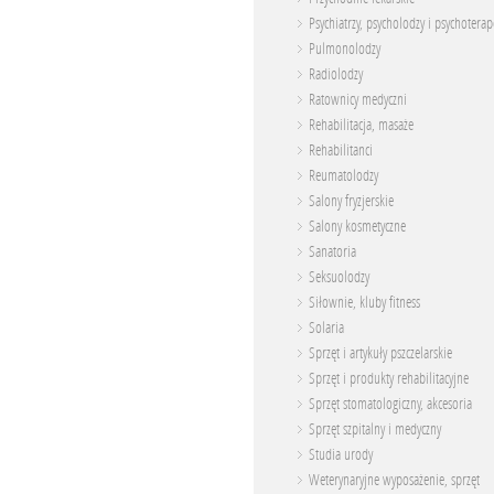
Psychiatrzy, psycholodzy i psychoterap
Pulmonolodzy
Radiolodzy
Ratownicy medyczni
Rehabilitacja, masaże
Rehabilitanci
Reumatolodzy
Salony fryzjerskie
Salony kosmetyczne
Sanatoria
Seksuolodzy
Siłownie, kluby fitness
Solaria
Sprzęt i artykuły pszczelarskie
Sprzęt i produkty rehabilitacyjne
Sprzęt stomatologiczny, akcesoria
Sprzęt szpitalny i medyczny
Studia urody
Weterynaryjne wyposażenie, sprzęt