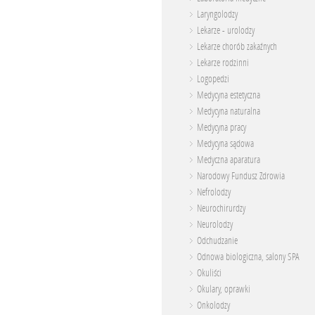
Laryngolodzy
Lekarze - urolodzy
Lekarze chorób zakaźnych
Lekarze rodzinni
Logopedzi
Medycyna estetyczna
Medycyna naturalna
Medycyna pracy
Medycyna sądowa
Medyczna aparatura
Narodowy Fundusz Zdrowia
Nefrolodzy
Neurochirurdzy
Neurolodzy
Odchudzanie
Odnowa biologiczna, salony SPA
Okuliści
Okulary, oprawki
Onkolodzy