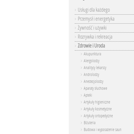
Usługi dla każdego
Przemysł i energetyka
Żywność i używki
Rozrywka i rekreacja
Zdrowie i Uroda
Akupunktura
Alergolodzy
Analitycy lekarscy
Androlodzy
Anestezjolodzy
Aparaty słuchowe
Apteki
Artykuły higieniczne
Artykuły kosmetyczne
Artykuły ortopedyczne
Biżuteria
Budowa i wyposażenie saun