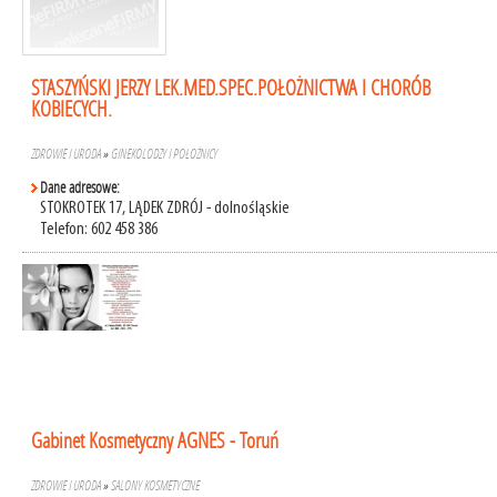
STASZYŃSKI JERZY LEK.MED.SPEC.POŁOŻNICTWA I CHORÓB
KOBIECYCH.
ZDROWIE I URODA
»
GINEKOLODZY I POŁOŻNICY
Dane adresowe:
STOKROTEK 17, LĄDEK ZDRÓJ - dolnośląskie
Telefon: 602 458 386
Gabinet Kosmetyczny AGNES - Toruń
ZDROWIE I URODA
»
SALONY KOSMETYCZNE