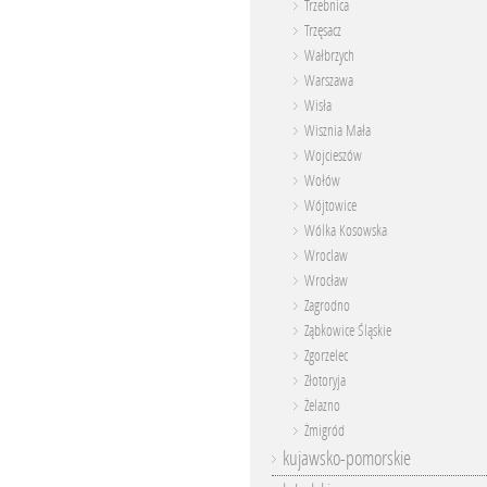
Trzebnica
Trzęsacz
Wałbrzych
Warszawa
Wisła
Wisznia Mała
Wojcieszów
Wołów
Wójtowice
Wólka Kosowska
Wroclaw
Wrocław
Zagrodno
Ząbkowice Śląskie
Zgorzelec
Złotoryja
Żelazno
Żmigród
kujawsko-pomorskie