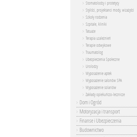
Stomatolodzy i protetycy
Styliści, projektanci mody, wizażyści
Szkoły rodzenia
Szpitale, kliniki
Tatuaże
Terapia uzależnień
Terapie odwykowe
Traumatolog
Ubezpieczenia Społeczne
Urolodzy
Wyposażenie aptek
Wyposażenie salonów SPA
Wyposażenie solariów
Zakłady opiekuńczo-lecznicze
Dom i Ogród
Motoryzacja i transport
Finanse i Ubezpieczenia
Budownictwo