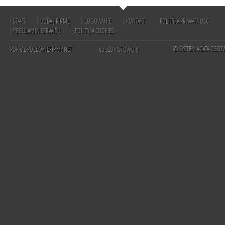
START
DODAJ FIRMĘ
LOGOWANIE
KONTAKT
POLITYKA PRYWATNOŚCI
REGULAMIN SERWISU
POLITYKA COOKIES
© SYSTEM AGATA OSSO
PORTAL POLECANEFIRMY.NET
83-320 KISTOWO 8