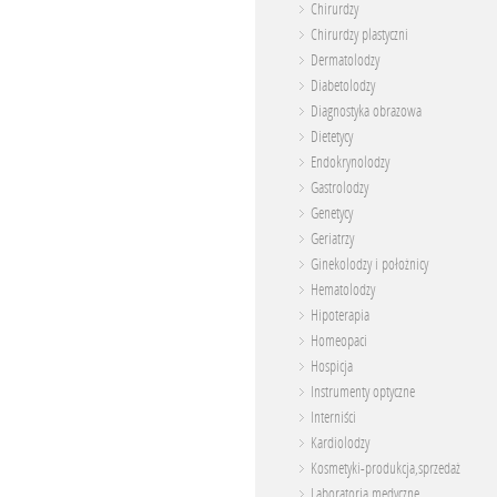
Chirurdzy
Chirurdzy plastyczni
Dermatolodzy
Diabetolodzy
Diagnostyka obrazowa
Dietetycy
Endokrynolodzy
Gastrolodzy
Genetycy
Geriatrzy
Ginekolodzy i położnicy
Hematolodzy
Hipoterapia
Homeopaci
Hospicja
Instrumenty optyczne
Interniści
Kardiolodzy
Kosmetyki-produkcja,sprzedaż
Laboratoria medyczne