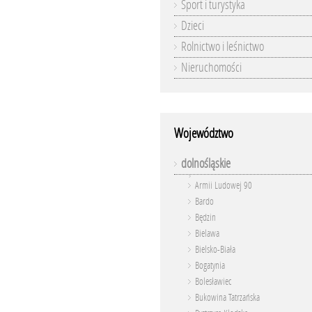
Sport i turystyka
Dzieci
Rolnictwo i leśnictwo
Nieruchomości
Województwo
dolnośląskie
Armii Ludowej 90
Bardo
Będzin
Bielawa
Bielsko-Biała
Bogatynia
Bolesławiec
Bukowina Tatrzańska