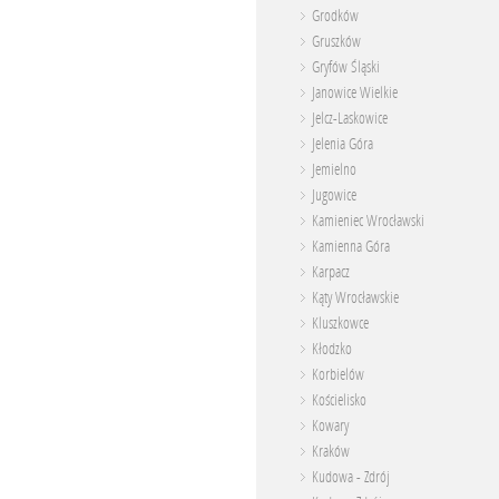
Grodków
Gruszków
Gryfów Śląski
Janowice Wielkie
Jelcz-Laskowice
Jelenia Góra
Jemielno
Jugowice
Kamieniec Wrocławski
Kamienna Góra
Karpacz
Kąty Wrocławskie
Kluszkowce
Kłodzko
Korbielów
Kościelisko
Kowary
Kraków
Kudowa - Zdrój