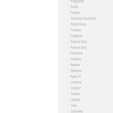
Pielgrzymka
Pieńsk
Pieszyce
Piotrowice Świdnickie
Płóczki Dolne
Poczesna
Podgórzyn
Polanica Zdrój
Polanica-Zdrój
Polkowice
Przesieka
Radków
Raszówka
Rynek 35
Siechnice
Siedlęcin
Słoszów
Sobótka
Solec
Sosnowiec