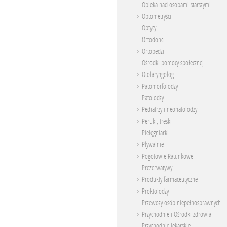
Opieka nad osobami starszymi
Optometryści
Optycy
Ortodonci
Ortopedzi
Ośrodki pomocy społecznej
Otolaryngolog
Patomorfolodzy
Patolodzy
Pediatrzy i neonatolodzy
Peruki, treski
Pielęgniarki
Pływalnie
Pogotowie Ratunkowe
Prezerwatywy
Produkty farmaceutyczne
Proktolodzy
Przewozy osób niepełnosprawnych
Przychodnie i Ośrodki Zdrowia
Przychodnie lekarskie