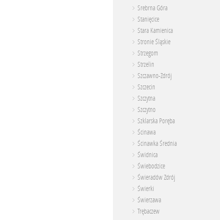
Srebrna Góra
Stanięcice
Stara Kamienica
Stronie Śląskie
Strzegom
Strzelin
Szczawno-Zdrój
Szczecin
Szczytna
Szczytno
Szklarska Poręba
Ścinawa
Ścinawka Średnia
Świdnica
Świebodzice
Świeradów Zdrój
Świerki
Świerzawa
Trębaczew