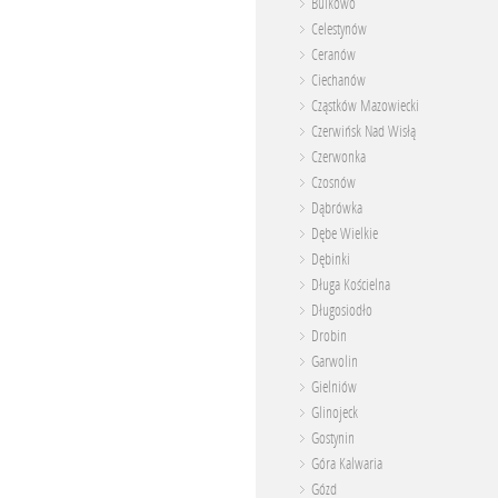
Bulkowo
Celestynów
Ceranów
Ciechanów
Cząstków Mazowiecki
Czerwińsk Nad Wisłą
Czerwonka
Czosnów
Dąbrówka
Dębe Wielkie
Dębinki
Długa Kościelna
Długosiodło
Drobin
Garwolin
Gielniów
Glinojeck
Gostynin
Góra Kalwaria
Gózd