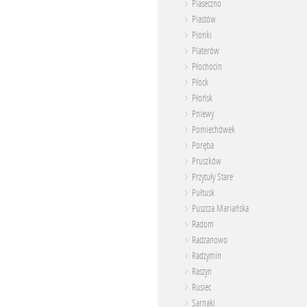
Piaseczno
Piastów
Pionki
Platerów
Płochocin
Płock
Płońsk
Pniewy
Pomiechówek
Poręba
Pruszków
Przytuły Stare
Pułtusk
Puszcza Mariańska
Radom
Radzanowo
Radzymin
Raszyn
Rusiec
Sarnaki