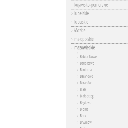
kujawsko-pomorskie
lubelskie
lubuskie
łódzkie
małopolskie
mazowieckie
Babice Nowe
Baboszewo
Baniocha
Baranowo
Baranów
Biała
Białobrzegi
Błędowo
Błonie
Brok
Brwinów