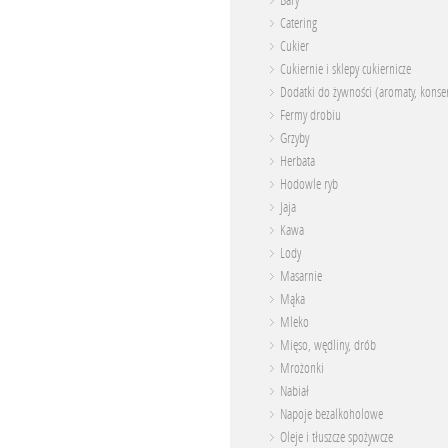
Bary
Catering
Cukier
Cukiernie i sklepy cukiernicze
Dodatki do żywności (aromaty, konser
Fermy drobiu
Grzyby
Herbata
Hodowle ryb
Jaja
Kawa
Lody
Masarnie
Mąka
Mleko
Mięso, wędliny, drób
Mrożonki
Nabiał
Napoje bezalkoholowe
Oleje i tłuszcze spożywcze