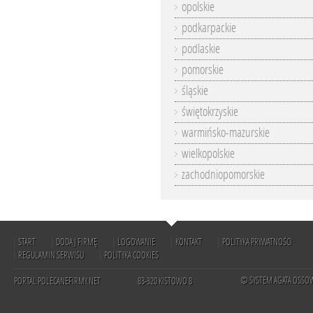
opolskie
podkarpackie
podlaskie
pomorskie
śląskie
świętokrzyskie
warmińsko-mazurskie
wielkopolskie
zachodniopomorskie
START
DODAJ FIRMĘ
LOGOWANIE
KONTAKT
POLITYKA PRYWATNOŚCI
REGULAMIN SERWISU
POLITYKA COOKIES
© SYSTEM AGATA OSSO
PORTAL POLECANEFIRMY.NET
83-320 KISTOWO 8