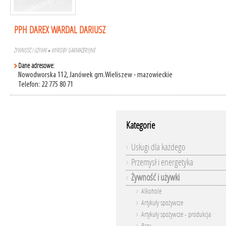
PPH DAREX WARDAL DARIUSZ
ŻYWNOŚĆ I UŻYWKI
»
WYROBY GARMAŻERYJNE
Dane adresowe:
Nowodworska 112, Janówek gm.Wieliszew - mazowieckie
Telefon: 22 775 80 71
Kategorie
Usługi dla każdego
Przemysł i energetyka
Żywność i używki
Alkohole
Artykuły spożywcze
Artykuły spożywcze - produkcja