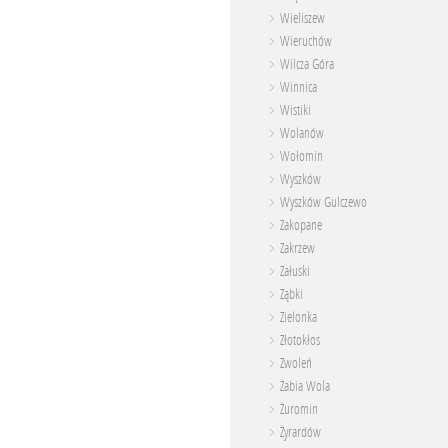
Wieliszew
Wieruchów
Wilcza Góra
Winnica
Wistiki
Wolanów
Wołomin
Wyszków
Wyszków Gulczewo
Zakopane
Zakrzew
Załuski
Ząbki
Zielonka
Złotokłos
Zwoleń
Żabia Wola
Żuromin
Żyrardów