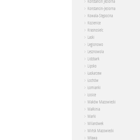
Konstancin Jeziorna
Konstancin-Jeziorna
Kowala-Stępocina
Kozienice
Krasnosielc
Laski
Legionowo
Lesznowola
Lidzbark
Lipsko
Łaskarzew
Łochów
Łomianki
Łosice
Maków Mazowiecki
Małkinia
Marki
Milanówek
Mińsk Mazowiecki
Mława