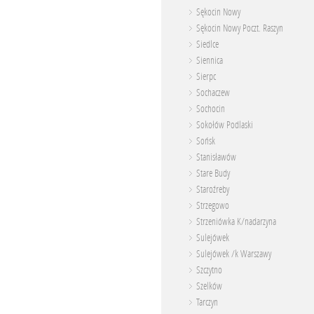
Sękocin Nowy
Sękocin Nowy Poczt. Raszyn
Siedlce
Siennica
Sierpc
Sochaczew
Sochocin
Sokołów Podlaski
Sońsk
Stanisławów
Stare Budy
Staroźreby
Strzegowo
Strzeniówka K/nadarzyna
Sulejówek
Sulejówek /k Warszawy
Szczytno
Szelków
Tarczyn