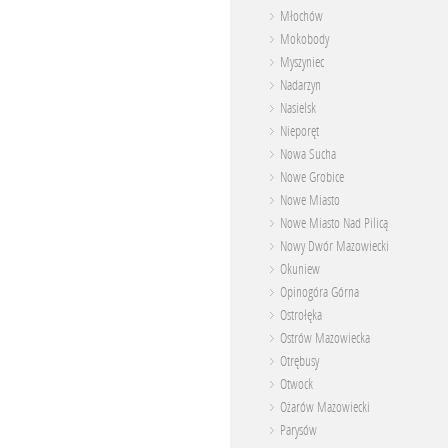
Młochów
Mokobody
Myszyniec
Nadarzyn
Nasielsk
Nieporęt
Nowa Sucha
Nowe Grobice
Nowe Miasto
Nowe Miasto Nad Pilicą
Nowy Dwór Mazowiecki
Okuniew
Opinogóra Górna
Ostrołęka
Ostrów Mazowiecka
Otrębusy
Otwock
Ożarów Mazowiecki
Parysów