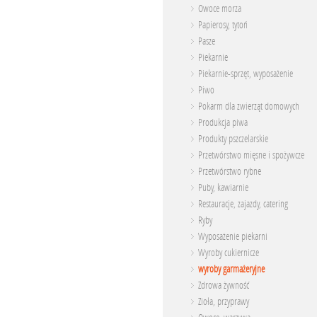
Owoce morza
Papierosy, tytoń
Pasze
Piekarnie
Piekarnie-sprzęt, wyposażenie
Piwo
Pokarm dla zwierząt domowych
Produkcja piwa
Produkty pszczelarskie
Przetwórstwo mięsne i spożywcze
Przetwórstwo rybne
Puby, kawiarnie
Restauracje, zajazdy, catering
Ryby
Wyposażenie piekarni
Wyroby cukiernicze
wyroby garmażeryjne
Zdrowa żywność
Zioła, przyprawy