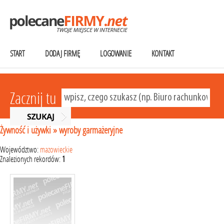
START
DODAJ FIRMĘ
LOGOWANIE
KONTAKT
Zacznij tu
Żywność i używki
»
wyroby garmażeryjne
Województwo:
mazowieckie
Znalezionych rekordów:
1