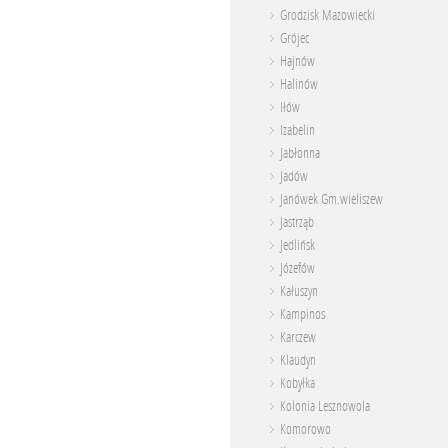
Grodzisk Mazowiecki
Grójec
Hajnów
Halinów
Iłów
Izabelin
Jabłonna
Jadów
Janówek Gm.wieliszew
Jastrząb
Jedlińsk
Józefów
Kałuszyn
Kampinos
Karczew
Klaudyn
Kobyłka
Kolonia Lesznowola
Komorowo