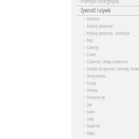
Przemysł i energetyka
Żywność i używki
Alkohole
Artykuły spożywcze
Artykuły spożywcze - produkcja
Bary
Catering
Cukier
Cukiernie i sklepy cukiernicze
Dodatki do żywności (aromaty, konser
Fermy drobiu
Grzyby
Herbata
Hodowle ryb
Jaja
Kawa
Lody
Masarnie
Mąka