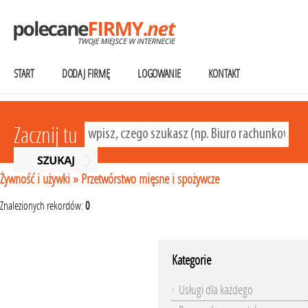
START
DODAJ FIRMĘ
LOGOWANIE
KONTAKT
Zacznij tu
Żywność i używki
»
Przetwórstwo mięsne i spożywcze
Znalezionych rekordów:
0
Kategorie
Usługi dla każdego