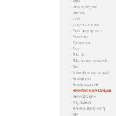
Mleko
Mięso, wędliny, drób
Mrożonki
Nabiał
Napoje bezalkoholowe
Oleje i tłuszcze spożywcze
Owoce morza
Papierosy, tytoń
Pasze
Piekarnie
Piekarnie-sprzęt, wyposażenie
Piwo
Pokarm dla zwierząt domowych
Produkcja piwa
Produkty pszczelarskie
Przetwórstwo mięsne i spożywcze
Przetwórstwo rybne
Puby, kawiarnie
Restauracje, zajazdy, catering
Ryby