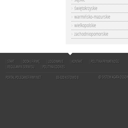
świętokrzyskie
warmińsko-mazurskie
wielkopolskie
zachodniopomorskie
START
DODAJ FIRMĘ
LOGOWANIE
KONTAKT
POLITYKA PRYWATNOŚCI
REGULAMIN SERWISU
POLITYKA COOKIES
© SYSTEM AGATA OSSO
PORTAL POLECANEFIRMY.NET
83-320 KISTOWO 8