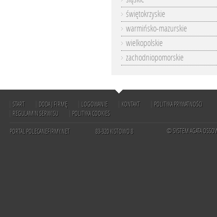
świętokrzyskie
warmińsko-mazurskie
wielkopolskie
zachodniopomorskie
START
DODAJ FIRMĘ
LOGOWANIE
KONTAKT
POLITYKA PRYWATNOŚCI
REGULAMIN SERWISU
POLITYKA COOKIES
© SYSTEM AGATA OSSO
PORTAL POLECANEFIRMY.NET
83-320 KISTOWO 8