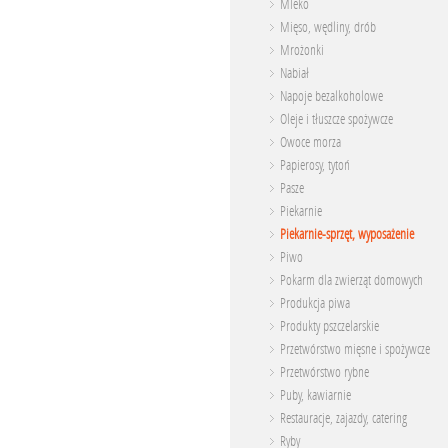
Mleko
Mięso, wędliny, drób
Mrożonki
Nabiał
Napoje bezalkoholowe
Oleje i tłuszcze spożywcze
Owoce morza
Papierosy, tytoń
Pasze
Piekarnie
Piekarnie-sprzęt, wyposażenie
Piwo
Pokarm dla zwierząt domowych
Produkcja piwa
Produkty pszczelarskie
Przetwórstwo mięsne i spożywcze
Przetwórstwo rybne
Puby, kawiarnie
Restauracje, zajazdy, catering
Ryby