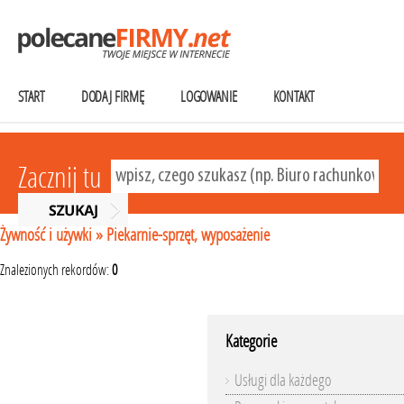
START
DODAJ FIRMĘ
LOGOWANIE
KONTAKT
Zacznij tu
Żywność i używki
»
Piekarnie-sprzęt, wyposażenie
Znalezionych rekordów:
0
Kategorie
Usługi dla każdego