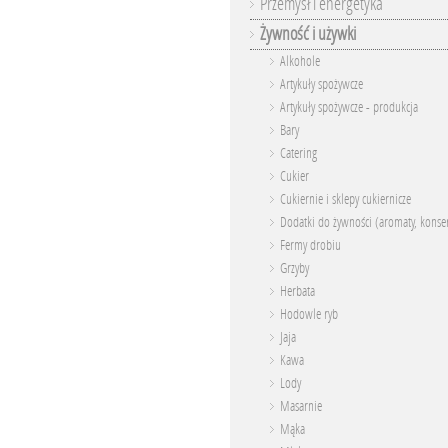
Przemysł i energetyka
Żywność i używki
Alkohole
Artykuły spożywcze
Artykuły spożywcze - produkcja
Bary
Catering
Cukier
Cukiernie i sklepy cukiernicze
Dodatki do żywności (aromaty, konser
Fermy drobiu
Grzyby
Herbata
Hodowle ryb
Jaja
Kawa
Lody
Masarnie
Mąka