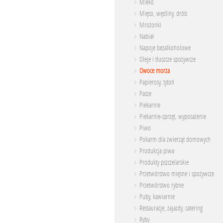
Mleko
Mięso, wędliny, drób
Mrożonki
Nabiał
Napoje bezalkoholowe
Oleje i tłuszcze spożywcze
Owoce morza
Papierosy, tytoń
Pasze
Piekarnie
Piekarnie-sprzęt, wyposażenie
Piwo
Pokarm dla zwierząt domowych
Produkcja piwa
Produkty pszczelarskie
Przetwórstwo mięsne i spożywcze
Przetwórstwo rybne
Puby, kawiarnie
Restauracje, zajazdy, catering
Ryby