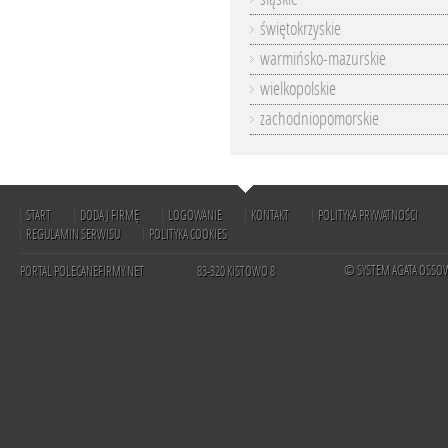
świętokrzyskie
warmińsko-mazurskie
wielkopolskie
zachodniopomorskie
START
DODAJ FIRMĘ
LOGOWANIE
KONTAKT
POLITYKA PRYWATNOŚCI
REGULAMIN SERWISU
POLITYKA COOKIES
© SYSTEM AGATA OSSO
PORTAL POLECANEFIRMY.NET
83-320 KISTOWO 8