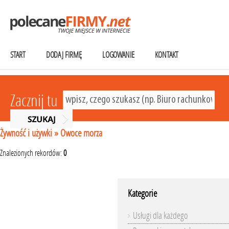
START
DODAJ FIRMĘ
LOGOWANIE
KONTAKT
Zacznij tu
Żywność i używki
»
Owoce morza
Znalezionych rekordów:
0
Kategorie
Usługi dla każdego