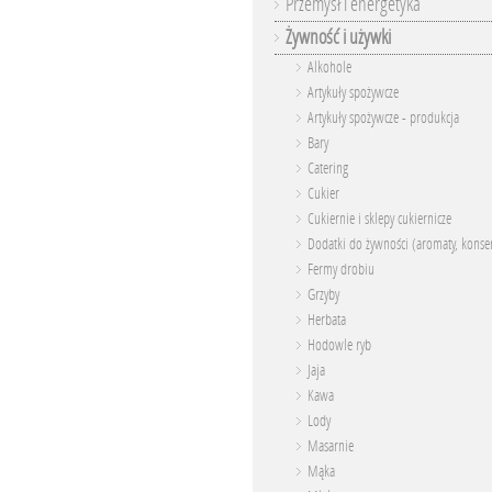
Przemysł i energetyka
Żywność i używki
Alkohole
Artykuły spożywcze
Artykuły spożywcze - produkcja
Bary
Catering
Cukier
Cukiernie i sklepy cukiernicze
Dodatki do żywności (aromaty, konser
Fermy drobiu
Grzyby
Herbata
Hodowle ryb
Jaja
Kawa
Lody
Masarnie
Mąka