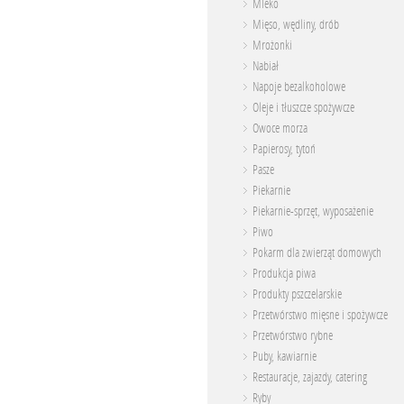
Mleko
Mięso, wędliny, drób
Mrożonki
Nabiał
Napoje bezalkoholowe
Oleje i tłuszcze spożywcze
Owoce morza
Papierosy, tytoń
Pasze
Piekarnie
Piekarnie-sprzęt, wyposażenie
Piwo
Pokarm dla zwierząt domowych
Produkcja piwa
Produkty pszczelarskie
Przetwórstwo mięsne i spożywcze
Przetwórstwo rybne
Puby, kawiarnie
Restauracje, zajazdy, catering
Ryby