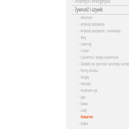
Przemysł i energetyka
Żywność i używki
Alkohole
Artykuły spożywcze
Artykuły spożywcze - produkcja
Bary
Catering
Cukier
Cukiernie i sklepy cukiernicze
Dodatki do żywności (aromaty, konser
Fermy drobiu
Grzyby
Herbata
Hodowle ryb
Jaja
Kawa
Lody
Masarnie
Mąka