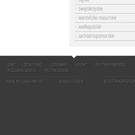
świętokrzyskie
warmińsko-mazurskie
wielkopolskie
zachodniopomorskie
START
DODAJ FIRMĘ
LOGOWANIE
KONTAKT
POLITYKA PRYWATNOŚCI
REGULAMIN SERWISU
POLITYKA COOKIES
© SYSTEM AGATA OSSO
PORTAL POLECANEFIRMY.NET
83-320 KISTOWO 8