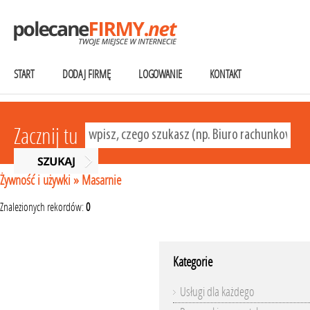
START
DODAJ FIRMĘ
LOGOWANIE
KONTAKT
Zacznij tu
Żywność i używki
»
Masarnie
Znalezionych rekordów:
0
Kategorie
Usługi dla każdego