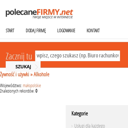
START
DODAJ FIRMĘ
LOGOWANIE
KONTAKT
Zacznij tu
Żywność i używki
»
Alkohole
Województwo:
małopolskie
Znalezionych rekordów:
0
Kategorie
Usługi dla każdego