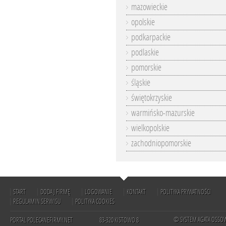
mazowieckie
opolskie
podkarpackie
podlaskie
pomorskie
śląskie
świętokrzyskie
warmińsko-mazurskie
wielkopolskie
zachodniopomorskie
START
DODAJ FIRMĘ
LOGOWANIE
KONTAKT
POLITYKA PRYWATNOŚCI
REGULAMIN SERWISU
POLITYKA COOKIES
© SYSTEM AGATA OSSO
PORTAL POLECANEFIRMY.NET
83-320 KISTOWO 8