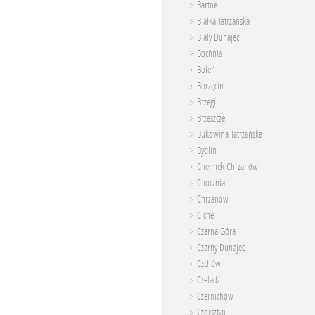
Bartne
Białka Tatrzańska
Biały Dunajec
Bochnia
Boleń
Borzęcin
Brzegi
Brzeszcze
Bukowina Tatrzańska
Bydlin
Chełmek Chrzanów
Chocznia
Chrzanów
Ciche
Czarna Góra
Czarny Dunajec
Czchów
Czeladź
Czernichów
Czorsztyn