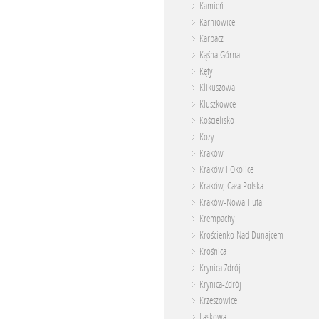
Kamień
Karniowice
Karpacz
Kąśna Górna
Kęty
Klikuszowa
Kluszkowce
Kościelisko
Kozy
Kraków
Kraków I Okolice
Kraków, Cała Polska
Kraków-Nowa Huta
Krempachy
Krościenko Nad Dunajcem
Krośnica
Krynica Zdrój
Krynica-Zdrój
Krzeszowice
Laskowa