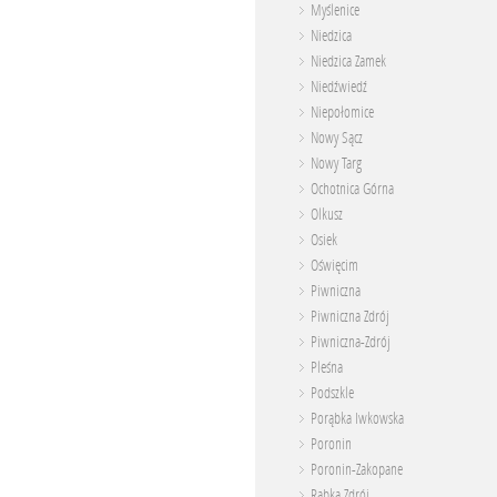
Myślenice
Niedzica
Niedzica Zamek
Niedźwiedź
Niepołomice
Nowy Sącz
Nowy Targ
Ochotnica Górna
Olkusz
Osiek
Oświęcim
Piwniczna
Piwniczna Zdrój
Piwniczna-Zdrój
Pleśna
Podszkle
Porąbka Iwkowska
Poronin
Poronin-Zakopane
Rabka Zdrój