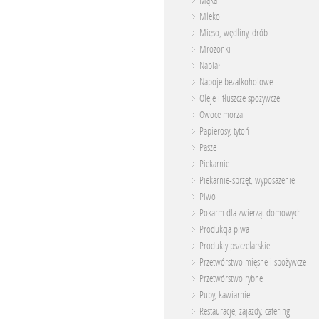
Mąka
Mleko
Mięso, wędliny, drób
Mrożonki
Nabiał
Napoje bezalkoholowe
Oleje i tłuszcze spożywcze
Owoce morza
Papierosy, tytoń
Pasze
Piekarnie
Piekarnie-sprzęt, wyposażenie
Piwo
Pokarm dla zwierząt domowych
Produkcja piwa
Produkty pszczelarskie
Przetwórstwo mięsne i spożywcze
Przetwórstwo rybne
Puby, kawiarnie
Restauracje, zajazdy, catering