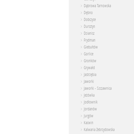
Dąbrowa Tarnowska
Dębno
Dobczyce
Dursztyn
Dzianisz
Frydman
Giebułtów
Gorlice
Gronków
Grywałd
Jastrzębia
Jaworki
Jaworki - Szczawnica
Jeżówka
Jodłownik
Jordanów
Jurgów
Kacwin
Kalwaria Zebrzydowska