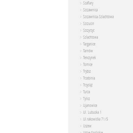
Szaflary
Szczawnica
Szczawnica-Szlachtowa
Szczucin
Szczyrzyc
Szlachtowa
Targanice
Tarnów
Tenczynek
Tomice
Trybsz
Trzebinia
Trzyciąż
Turza
Tylicz
Ujanowice
Ul. Lubuska 1
Ul.rakowicka 71/5
Uszew
Uście Gorlickie