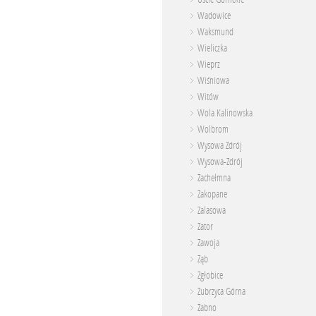
Wadowice
Waksmund
Wieliczka
Wieprz
Wiśniowa
Witów
Wola Kalinowska
Wolbrom
Wysowa Zdrój
Wysowa-Zdrój
Zachełmna
Zakopane
Zalasowa
Zator
Zawoja
Ząb
Zgłobice
Zubrzyca Górna
Żabno