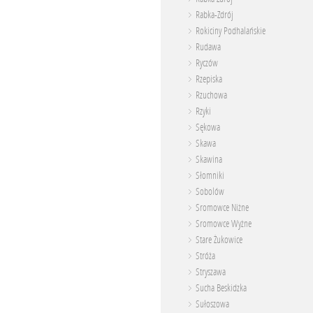
Rabka-Zdrój
Rokiciny Podhalańskie
Rudawa
Ryczów
Rzepiska
Rzuchowa
Rzyki
Sękowa
Skawa
Skawina
Słomniki
Sobolów
Sromowce Niżne
Sromowce Wyżne
Stare Żukowice
Stróża
Stryszawa
Sucha Beskidzka
Sułoszowa