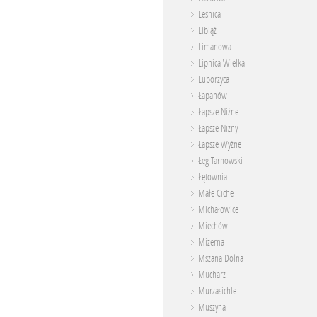
Leśnica
Libiąż
Limanowa
Lipnica Wielka
Luborzyca
Łapanów
Łapsze Niżne
Łapsze Niżny
Łapsze Wyżne
Łęg Tarnowski
Łętownia
Małe Ciche
Michałowice
Miechów
Mizerna
Mszana Dolna
Mucharz
Murzasichle
Muszyna