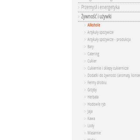
Przemysł i energetyka
Żywność i używki
Alkohole
Artykuły spożywcze
Artykuły spożywcze - produkcja
Bary
Catering
Cukier
Cukiernie i sklepy cukiernicze
Dodatki do żywności (aromaty, konser
Fermy drobiu
Grzyby
Herbata
Hodowle ryb
Jaja
Kawa
Lody
Masarnie