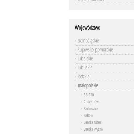
Województwo
dolnośląskie
kujawsko-pomorskie
lubelskie
lubuskie
łódzkie
małopolskie
33-230
Andrychów
Bachowice
Bałtów
Bańska Niżna
Bańska Wyżna