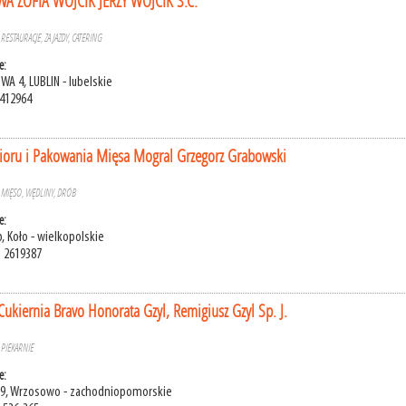
 ZOFIA WÓJCIK JERZY WÓJCIK S.C.
»
RESTAURACJE, ZAJAZDY, CATERING
e:
A 4, LUBLIN - lubelskie
7412964
ioru i Pakowania Mięsa Mogral Grzegorz Grabowski
»
MIĘSO, WĘDLINY, DRÓB
e:
, Koło - wielkopolskie
) 2619387
 Cukiernia Bravo Honorata Gzyl, Remigiusz Gzyl Sp. J.
»
PIEKARNIE
e:
9, Wrzosowo - zachodniopomorskie