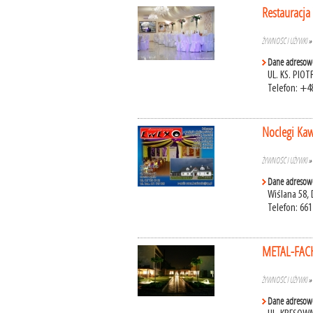
Restauracja 
ŻYWNOŚĆ I UŻYWKI
Dane adresow
UL. KS. PIO
Telefon: +4
Noclegi Kaw
ŻYWNOŚĆ I UŻYWKI
Dane adresow
Wiślana 58, 
Telefon: 661
METAL-FACH
ŻYWNOŚĆ I UŻYWKI
Dane adresow