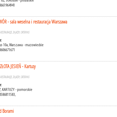
 62, SOKÓŁKA - podlaskie
8661964941
R - sala weselna i restauracja Warszawa
»
RESTAURACJE, ZAJAZDY, CATERING
e:
ego 10a, Warszawa - mazowieckie
8606671671
 ZŁOTA JESIEŃ - Kartuzy
»
RESTAURACJE, ZAJAZDY, CATERING
e:
7, KARTUZY - pomorskie
8586811583,
d Borami