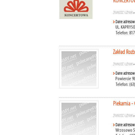
KONCERTOWA
ŻYWNOŚĆ I UŻYWKI
Dane adresow
UL. KAPRYSOW
Telefon: 81
Zakład Rozb
ŻYWNOŚĆ I UŻYWKI
Dane adresow
Powiercie 9b
Telefon: (63
Piekarnia -
ŻYWNOŚĆ I UŻYWKI
Dane adresow
Wrzosowo 5