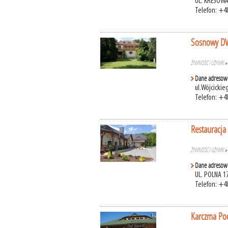
UL. KRESOWA
Telefon: +4
Sosnowy DWÓ
ŻYWNOŚĆ I UŻYWKI
Dane adresow
ul.Wójcicki
Telefon: +4
Restauracja
ŻYWNOŚĆ I UŻYWKI
Dane adresow
UL. POLNA 1
Telefon: +4
Karczma Po