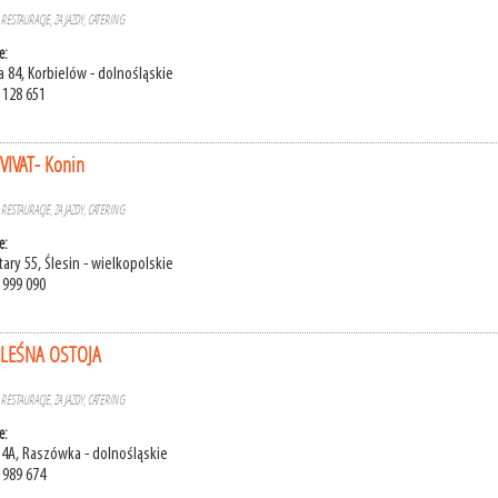
»
RESTAURACJE, ZAJAZDY, CATERING
e:
a 84, Korbielów - dolnośląskie
 128 651
 VIVAT- Konin
»
RESTAURACJE, ZAJAZDY, CATERING
e:
ary 55, Ślesin - wielkopolskie
 999 090
a LEŚNA OSTOJA
»
RESTAURACJE, ZAJAZDY, CATERING
e:
 4A, Raszówka - dolnośląskie
 989 674