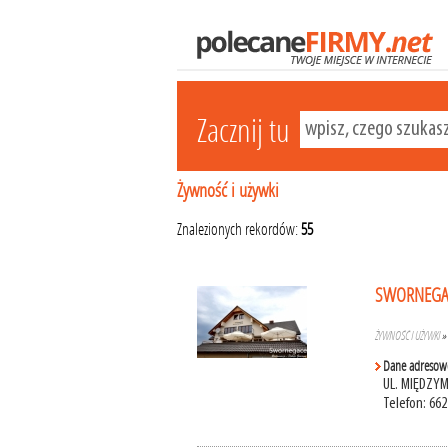
Zacznij tu
Żywność i używki
Znalezionych rekordów:
55
SWORNEGACE
ŻYWNOŚĆ I UŻYWKI
Dane adresow
UL. MIĘDZY
Telefon: 66