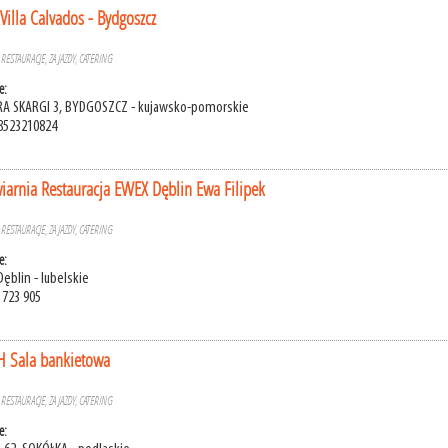
Villa Calvados - Bydgoszcz
»
RESTAURACJE, ZAJAZDY, CATERING
e:
TRA SKARGI 3, BYDGOSZCZ - kujawsko-pomorskie
8523210824
iarnia Restauracja EWEX Dęblin Ewa Filipek
»
RESTAURACJE, ZAJAZDY, CATERING
e:
Dęblin - lubelskie
 723 905
 Sala bankietowa
»
RESTAURACJE, ZAJAZDY, CATERING
e: