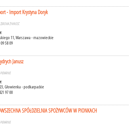
port - Import Krystyna Doryk
»
ZDROWA ŻYWNOŚĆ
e:
skiego 11, Warszawa - mazowieckie
 09 58 09
rydrych Janusz
»
PIEKARNIE
e:
 23, Głowienka - podkarpackie
421 97 00
WSZECHNA SPÓŁDZIELNIA SPOŻYWCÓW W PIONKACH
»
PIEKARNIE