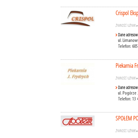
Crispol Eks
ŻYWNOŚĆ I UŻYWKI
Dane adresow
ul. Limanow
Telefon: 605
Piekarnia F
ŻYWNOŚĆ I UŻYWKI
Dane adresow
ul. Pogórze
Telefon: 13 
SPOŁEM PO
ŻYWNOŚĆ I UŻYWKI