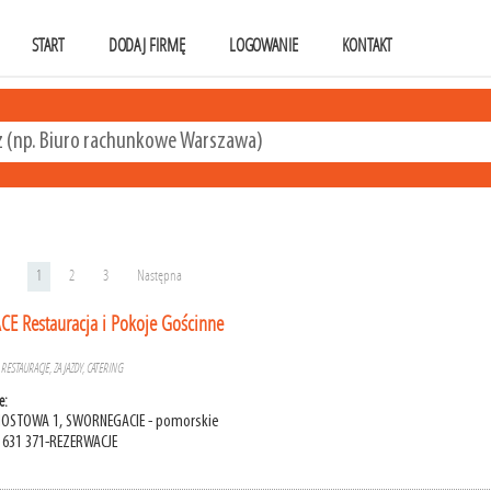
START
DODAJ FIRMĘ
LOGOWANIE
KONTAKT
1
2
3
Następna
 Restauracja i Pokoje Gościnne
»
RESTAURACJE, ZAJAZDY, CATERING
e:
MOSTOWA 1, SWORNEGACIE - pomorskie
2 631 371-REZERWACJE