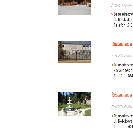
ŻYWNOŚĆ I UŻYWKI
Dane adresow
ul. Beskidzk
Telefon: 513
Restauracja
ŻYWNOŚĆ I UŻYWKI
Dane adresow
Półwiosek St
Telefon: 784
Restauracj
ŻYWNOŚĆ I UŻYWKI
Dane adresow
ul. Kolejowa
Telefon: 504