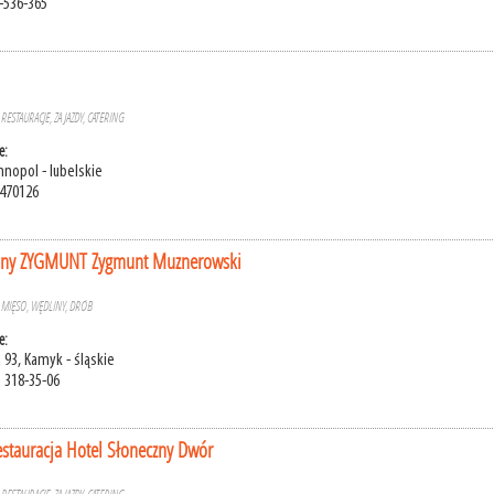
-536-365
»
RESTAURACJE, ZAJAZDY, CATERING
e:
nnopol - lubelskie
6470126
sny ZYGMUNT Zygmunt Muznerowski
»
MIĘSO, WĘDLINY, DRÓB
e:
 93, Kamyk - śląskie
) 318-35-06
stauracja Hotel Słoneczny Dwór