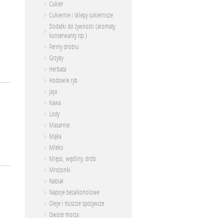
Cukier
Cukiernie i sklepy cukiernicze
Dodatki do żywności (aromaty,
konserwanty itp.)
Fermy drobiu
Grzyby
Herbata
Hodowle ryb
Jaja
Kawa
Lody
Masarnie
Mąka
Mleko
Mięso, wędliny, drób
Mrożonki
Nabiał
Napoje bezalkoholowe
Oleje i tłuszcze spożywcze
Owoce morza