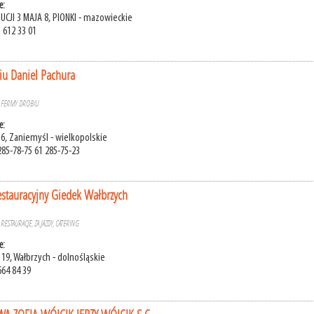
e:
UCJI 3 MAJA 8, PIONKI - mazowieckie
) 612 33 01
iu Daniel Pachura
»
FERMY DROBIU
e:
 6, Zaniemyśl - wielkopolskie
285-78-75 61 285-75-23
stauracyjny Giedek Wałbrzych
»
RESTAURACJE, ZAJAZDY, CATERING
e:
19, Wałbrzych - dolnośląskie
664 84 39