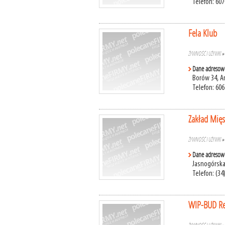
Telefon: 607
Fela Klub
ŻYWNOŚĆ I UŻYWKI
Dane adresow
Borów 34, A
Telefon: 60
Zakład Mię
ŻYWNOŚĆ I UŻYWKI
Dane adresow
Jasnogórska
Telefon: (34
WIP-BUD Re