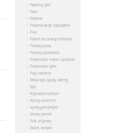
Papierosy, tytoń
Pasze
Piekarnie
Piekarnie-sprzęt, wyposażenie
Piwo
Pokarm dla zwierząt domowych
Produkcja piwa
Produkty pszczelarskie
Przetwórstwo mięsne i spożywcze
Przetwórstwo rybne
Puby, kawiarnie
Restauracje, zajazdy, catering
Ryby
Wyposażenie piekarni
Wyroby cukiernicze
wyroby garmażeryjne
Zdrowa żywność
Zioła, przyprawy
Owoce, warzywa