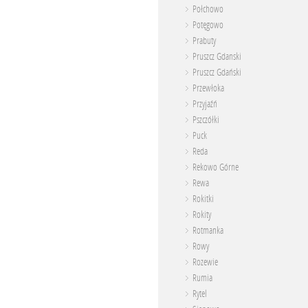
Połchowo
Potęgowo
Prabuty
Pruszcz Gdanski
Pruszcz Gdański
Przewłoka
Przyjaźń
Pszczółki
Puck
Reda
Rekowo Górne
Rewa
Rokitki
Rokity
Rotmanka
Rowy
Rozewie
Rumia
Rytel