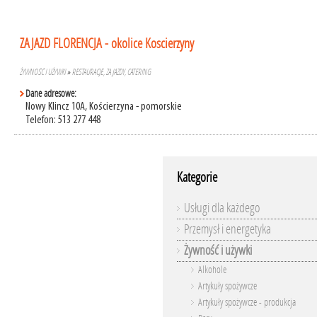
ZAJAZD FLORENCJA - okolice Koscierzyny
ŻYWNOŚĆ I UŻYWKI
»
RESTAURACJE, ZAJAZDY, CATERING
Dane adresowe:
Nowy Klincz 10A, Kościerzyna - pomorskie
Telefon: 513 277 448
Kategorie
Usługi dla każdego
Przemysł i energetyka
Żywność i używki
Alkohole
Artykuły spożywcze
Artykuły spożywcze - produkcja