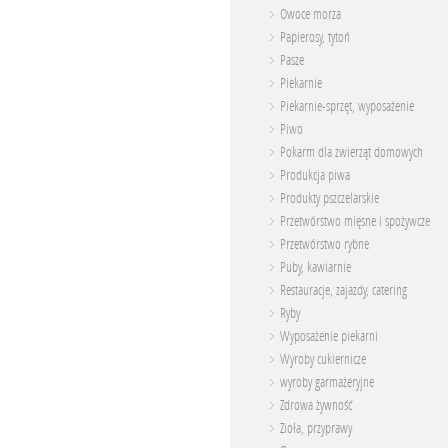
Owoce morza
Papierosy, tytoń
Pasze
Piekarnie
Piekarnie-sprzęt, wyposażenie
Piwo
Pokarm dla zwierząt domowych
Produkcja piwa
Produkty pszczelarskie
Przetwórstwo mięsne i spożywcze
Przetwórstwo rybne
Puby, kawiarnie
Restauracje, zajazdy, catering
Ryby
Wyposażenie piekarni
Wyroby cukiernicze
wyroby garmażeryjne
Zdrowa żywność
Zioła, przyprawy