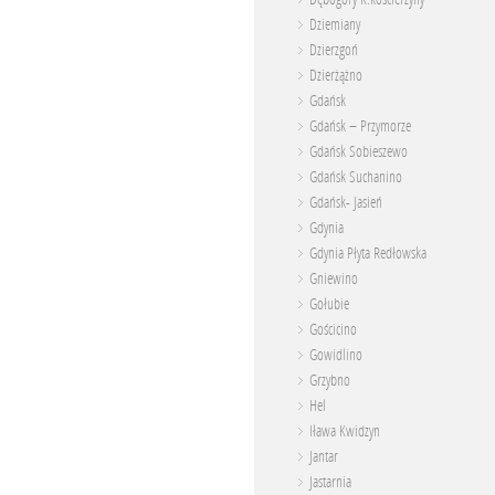
Dziemiany
Dzierzgoń
Dzierżążno
Gdańsk
Gdańsk – Przymorze
Gdańsk Sobieszewo
Gdańsk Suchanino
Gdańsk- Jasień
Gdynia
Gdynia Płyta Redłowska
Gniewino
Gołubie
Gościcino
Gowidlino
Grzybno
Hel
Iława Kwidzyn
Jantar
Jastarnia