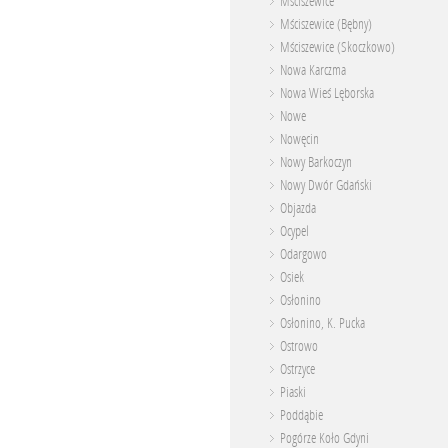
Mściszewice
Mściszewice (Bębny)
Mściszewice (Skoczkowo)
Nowa Karczma
Nowa Wieś Lęborska
Nowe
Nowęcin
Nowy Barkoczyn
Nowy Dwór Gdański
Objazda
Ocypel
Odargowo
Osiek
Osłonino
Osłonino, K. Pucka
Ostrowo
Ostrzyce
Piaski
Poddąbie
Pogórze Koło Gdyni