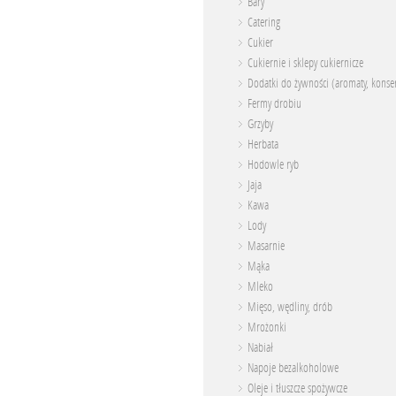
Bary
Catering
Cukier
Cukiernie i sklepy cukiernicze
Dodatki do żywności (aromaty, konser
Fermy drobiu
Grzyby
Herbata
Hodowle ryb
Jaja
Kawa
Lody
Masarnie
Mąka
Mleko
Mięso, wędliny, drób
Mrożonki
Nabiał
Napoje bezalkoholowe
Oleje i tłuszcze spożywcze