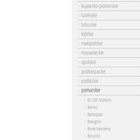
kujawsko-pomorskie
lubelskie
lubuskie
łódzkie
małopolskie
mazowieckie
opolskie
podkarpackie
podlaskie
pomorskie
82-200 Malbork
Banino
Bartoszylas
Białogóra
Borek Kamienny
Borucino