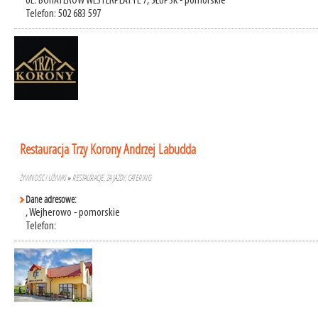
UL. BOHATERÓW WESTERPLATTE 7, SŁUPSK - pomorskie
Telefon: 502 683 597
Restauracja Trzy Korony Andrzej Labudda
ŻYWNOŚĆ I UŻYWKI
»
RESTAURACJE, ZAJAZDY, CATERING
Dane adresowe:
, Wejherowo - pomorskie
Telefon: