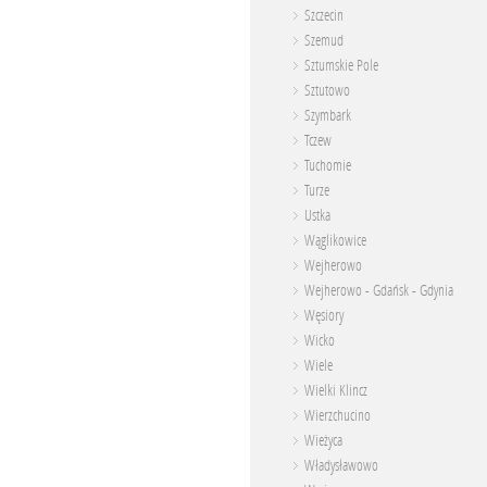
Szczecin
Szemud
Sztumskie Pole
Sztutowo
Szymbark
Tczew
Tuchomie
Turze
Ustka
Wąglikowice
Wejherowo
Wejherowo - Gdańsk - Gdynia
Węsiory
Wicko
Wiele
Wielki Klincz
Wierzchucino
Wieżyca
Władysławowo