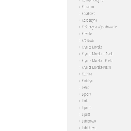
Konopnickiej 10
Kopalino
Kosakowo
Kościerzyna
Kościerzyna Wybudowanie
Kowale
Krokowa
Krynica Morska
Krynica Morska – Piaski
Krynica Morska - Piaski
Krynica Morska-Piaski
Kuźnica
Kwidzyn
Leźno
Lębork
Linia
Lipnica
Lipusz
Lubiatowo
Lubichowo