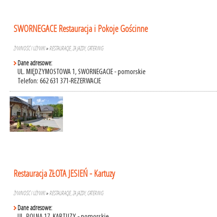
SWORNEGACE Restauracja i Pokoje Gościnne
ŻYWNOŚĆ I UŻYWKI
»
RESTAURACJE, ZAJAZDY, CATERING
Dane adresowe:
UL. MIĘDZYMOSTOWA 1, SWORNEGACIE - pomorskie
Telefon: 662 631 371-REZERWACJE
Restauracja ZŁOTA JESIEŃ - Kartuzy
ŻYWNOŚĆ I UŻYWKI
»
RESTAURACJE, ZAJAZDY, CATERING
Dane adresowe: