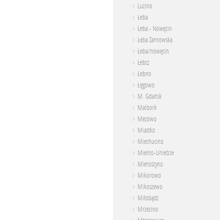
Luzino
Łeba
Łeba - Nowęcin
Łeba Żarnowska
Łeba/nowęcin
Łebcz
Łebno
Łęgowo
M. Gdańsk
Malbork
Mezowo
Miastko
Miechucino
Mielno-Unieście
Mieroszyno
Mikorowo
Mikoszewo
Miłobądz
Mrzezino