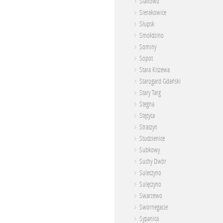
Sianowo
Sierakowice
Słupsk
Smołdzino
Sominy
Sopot
Stara Kiszewa
Starogard Gdański
Stary Targ
Stegna
Stężyca
Straszyn
Studzienice
Subkowy
Suchy Dwór
Suleczyno
Sulęczyno
Swarzewo
Swornegacie
Sypanica