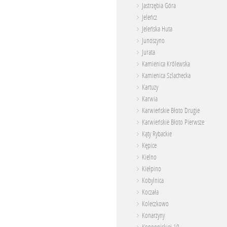
Jastrzębia Góra
Jeleńcz
Jeleńska Huta
Junoszyno
Jurata
Kamienica Królewska
Kamienica Szlachecka
Kartuzy
Karwia
Karwieńskie Błoto Drugie
Karwieńskie Błoto Pierwsze
Kąty Rybackie
Kępice
Kielno
Kiełpino
Kobylnica
Koczała
Koleczkowo
Konarzyny