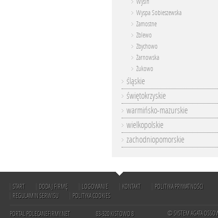
Wysin
Wyspa Sobieszewska
Zamostne
Zblewo
Zbychowo
Żarnowska
Żukowo
śląskie
świętokrzyskie
warmińsko-mazurskie
wielkopolskie
zachodniopomorskie
START
DODAJ FIRMĘ
LOGOWANIE
KONTAKT
POLITYKA PRYWATNOŚCI
REGULAMIN SERWISU
POLITYKA COOKIES
© SYSTEM AGATA OSSO
PORTAL POLECANEFIRMY.NET
83-320 KISTOWO 8