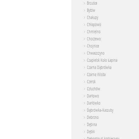
Brzuśce
Bytów
Chałupy
Chłapowo
Chmielno
Choczewo
Chojnice
Chwaszczyno
Czapielsk Koło Łapina
Czarna Dąbrówka
Czarna Woda
Czersk
Człuchów
Darłowo
Darłówko
Dąbrówka-Kaszuby
Debrzno
Dębina
Dębki
Dębogóry K.kościerzyny