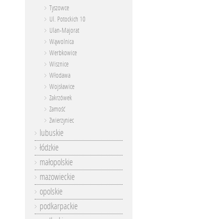
Tyszowce
Ul. Potockich 10
Ulan-Majorat
Wąwolnica
Werbkowice
Wisznice
Włodawa
Wojsławice
Zakrzówek
Zamość
Zwierzyniec
lubuskie
łódzkie
małopolskie
mazowieckie
opolskie
podkarpackie