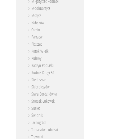
Międzyrzec Podlaski
Modliborzyce
Motycz
Nałęczów
Olesin
Parczew
Piszczac
Potok Wielki
Puławy
Radzyń Podlaski
Rudnik Drugi 51
Siedliszcze
Skierbieszów
Stara Bordziłówka
Stoczek Łukowski
Susiec
Świdnik
Tarnogród
Tomaszów Lubelski
Trawniki