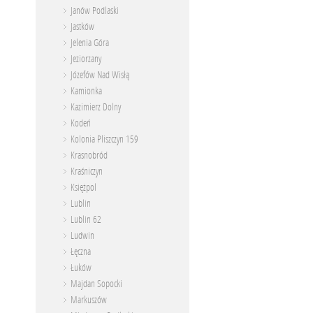
Janów Podlaski
Jastków
Jelenia Góra
Jeziorzany
Józefów Nad Wisłą
Kamionka
Kazimierz Dolny
Kodeń
Kolonia Pliszczyn 159
Krasnobród
Kraśniczyn
Księżpol
Lublin
Lublin 62
Ludwin
Łęczna
Łuków
Majdan Sopocki
Markuszów