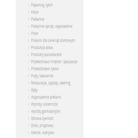
Papierosy, tytoń
Pasze
Piekarnie
Piekarnie-sprzęt, wyposażenie
Piwo
Pokarm dla zwierząt domowych
Produkcja piwa
Produkty pszczelarskie
Przetwórstwo mięsne i spożywcze
Przetwórstwo rybne
Puby, kawiarnie
Restauracje, zajazdy, catering
Ryby
Wyposażenie piekarni
Wyroby cukiernicze
wyroby garmażeryjne
Zdrowa żywność
Zioła, przyprawy
Owoce, warzywa