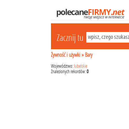
Zacznij tu
Żywność i używki
»
Bary
Województwo:
lubelskie
Znalezionych rekordów:
0