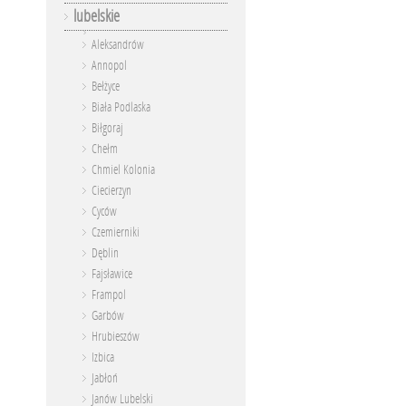
lubelskie
Aleksandrów
Annopol
Bełżyce
Biała Podlaska
Biłgoraj
Chełm
Chmiel Kolonia
Ciecierzyn
Cyców
Czemierniki
Dęblin
Fajsławice
Frampol
Garbów
Hrubieszów
Izbica
Jabłoń
Janów Lubelski