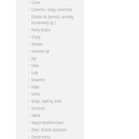
Cukier
Cukiernie i sklepy cukiernicze
Dodatki do żywności (aromaty,
konserwanty itp.)
Fermy drobiu
Grzyby
Herbata
Hodowle ryb
Jaja
Kawa
Lody
Masarnie
Mąka
Mleko
Mięso, wędliny, drób
Mrożonki
Nabiał
Napoje bezalkoholowe
Oleje i tłuszcze spożywcze
Owoce morza