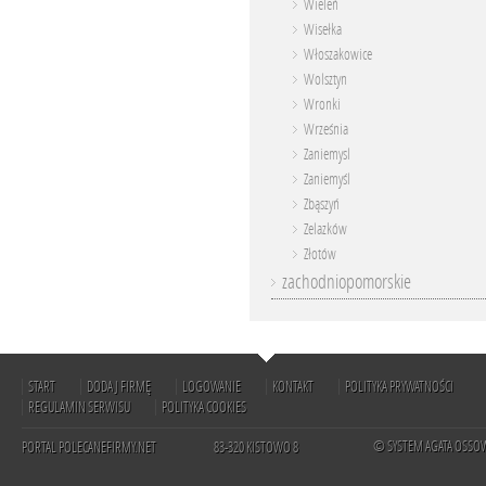
Wieleń
Wisełka
Włoszakowice
Wolsztyn
Wronki
Września
Zaniemysl
Zaniemyśl
Zbąszyń
Zelazków
Złotów
zachodniopomorskie
START
DODAJ FIRMĘ
LOGOWANIE
KONTAKT
POLITYKA PRYWATNOŚCI
REGULAMIN SERWISU
POLITYKA COOKIES
© SYSTEM AGATA OSSO
PORTAL POLECANEFIRMY.NET
83-320 KISTOWO 8