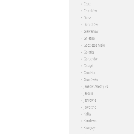
Czacz
Czarnków
Dolsk
Doruchów
Giewartów
Gniezno
Godziesze Małe
Gołańcz
Gołuchów
Gostyń
Grodziec
Gronówko
Janków Zaleśny 59
Jarocin
Jastrowie
Jaworzno
Kalisz
Karolewo
Kawęczyn