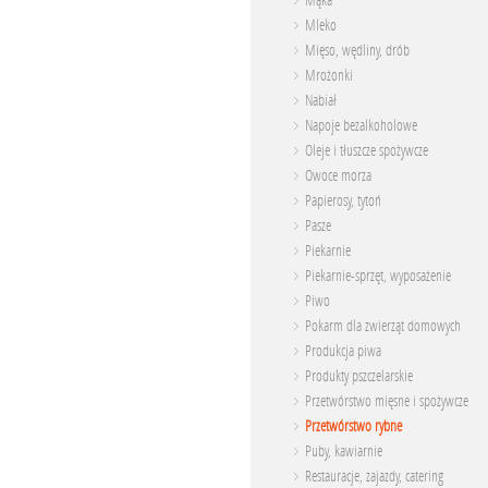
Mąka
Mleko
Mięso, wędliny, drób
Mrożonki
Nabiał
Napoje bezalkoholowe
Oleje i tłuszcze spożywcze
Owoce morza
Papierosy, tytoń
Pasze
Piekarnie
Piekarnie-sprzęt, wyposażenie
Piwo
Pokarm dla zwierząt domowych
Produkcja piwa
Produkty pszczelarskie
Przetwórstwo mięsne i spożywcze
Przetwórstwo rybne
Puby, kawiarnie
Restauracje, zajazdy, catering