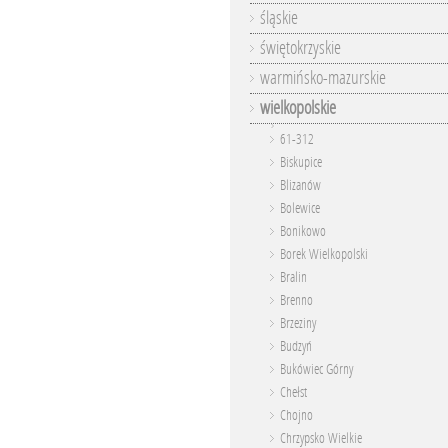
śląskie
świętokrzyskie
warmińsko-mazurskie
wielkopolskie
61-312
Biskupice
Blizanów
Bolewice
Bonikowo
Borek Wielkopolski
Bralin
Brenno
Brzeziny
Budzyń
Bukówiec Górny
Chełst
Chojno
Chrzypsko Wielkie