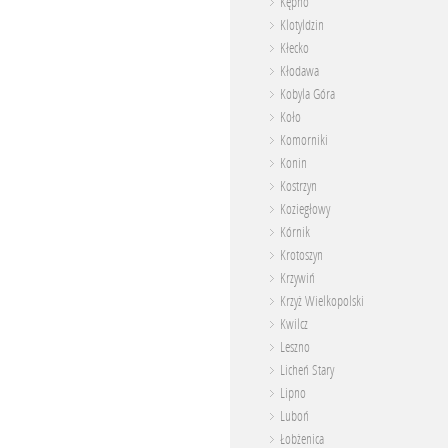
Kępno
Klotyldzin
Kłecko
Kłodawa
Kobyla Góra
Koło
Komorniki
Konin
Kostrzyn
Koziegłowy
Kórnik
Krotoszyn
Krzywiń
Krzyż Wielkopolski
Kwilcz
Leszno
Licheń Stary
Lipno
Luboń
Łobżenica