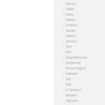
Stawiszyn
Stęszew
Stobno
Strykowo
Strzałkowo
Swarzędz
Szamocin
Szamotuły
Ślesin
Śrem
Środa Wielkopolska
Święciechowa
Tarnowo Podgórne
Trzemeszno
Tulce
Turek
Ul. Spokojna 2
Warszawa
Wągrowiec