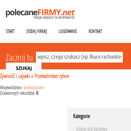
START
DODAJ FIRMĘ
LOGOWANIE
KONTAKT
Zacznij tu
Żywność i używki
»
Przetwórstwo rybne
Województwo:
wielkopolskie
Znalezionych rekordów:
0
Kategorie
Usługi dla każdego