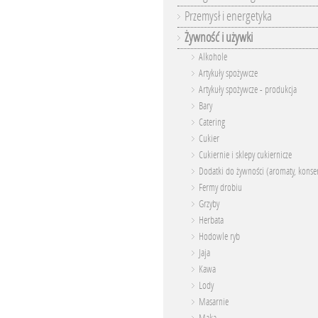
Przemysł i energetyka
Żywność i używki
Alkohole
Artykuły spożywcze
Artykuły spożywcze - produkcja
Bary
Catering
Cukier
Cukiernie i sklepy cukiernicze
Dodatki do żywności (aromaty, konser
Fermy drobiu
Grzyby
Herbata
Hodowle ryb
Jaja
Kawa
Lody
Masarnie