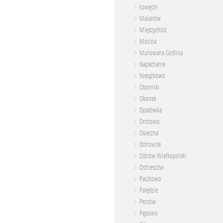
Łowęcin
Malanów
Międzychód
Mosina
Murowana Goślina
Napachanie
Nietążkowo
Oborniki
Okonek
Opatówka
Orchowo
Osieczna
Ostrowite
Ostrów Wielkopolski
Ostrzeszów
Paczkowo
Palędzie
Perzów
Pępowo