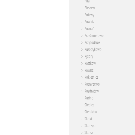
Piła
Pleszew
Pniewy
Powidz
Poznań
Przeźmierowo
Przygodzice
Puszczykowo
Pyzdry
Raszków
Rawicz
Rokietnica
Rostarzewo
Rozdrażew
Rudno
Siedlec
Sieraków
Skoki
Skorzęcin
Skulsk