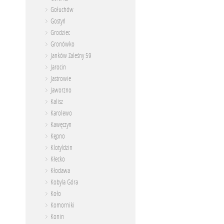
Gołuchów
Gostyń
Grodziec
Gronówko
Janków Zaleśny 59
Jarocin
Jastrowie
Jaworzno
Kalisz
Karolewo
Kawęczyn
Kępno
Klotyldzin
Kłecko
Kłodawa
Kobyla Góra
Koło
Komorniki
Konin