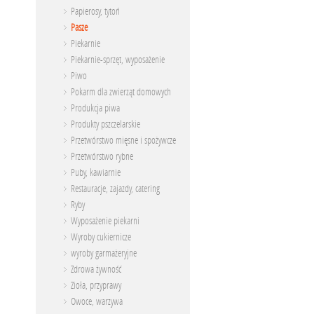
Papierosy, tytoń
Pasze
Piekarnie
Piekarnie-sprzęt, wyposażenie
Piwo
Pokarm dla zwierząt domowych
Produkcja piwa
Produkty pszczelarskie
Przetwórstwo mięsne i spożywcze
Przetwórstwo rybne
Puby, kawiarnie
Restauracje, zajazdy, catering
Ryby
Wyposażenie piekarni
Wyroby cukiernicze
wyroby garmażeryjne
Zdrowa żywność
Zioła, przyprawy
Owoce, warzywa