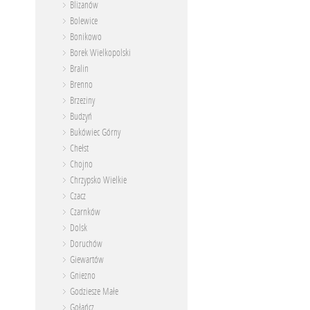
Blizanów
Bolewice
Bonikowo
Borek Wielkopolski
Bralin
Brenno
Brzeziny
Budzyń
Bukówiec Górny
Chełst
Chojno
Chrzypsko Wielkie
Czacz
Czarnków
Dolsk
Doruchów
Giewartów
Gniezno
Godziesze Małe
Gołańcz