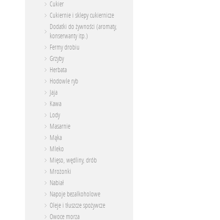
Cukier
Cukiernie i sklepy cukiernicze
Dodatki do żywności (aromaty,
konserwanty itp.)
Fermy drobiu
Grzyby
Herbata
Hodowle ryb
Jaja
Kawa
Lody
Masarnie
Mąka
Mleko
Mięso, wędliny, drób
Mrożonki
Nabiał
Napoje bezalkoholowe
Oleje i tłuszcze spożywcze
Owoce morza