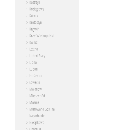
Kostrzyn
Koziegłowy
Kórnik
Krotoszyn
Krzywiń
Krzyż Wielkopolski
Kwilcz
Leszno
Licheń Stary
Lipno
Luboń
Łobżenica
Łowęcin
Malanów
Międzychód
Mosina
Murowana Goślina
Napachanie
Nietążkowo
Oborniki