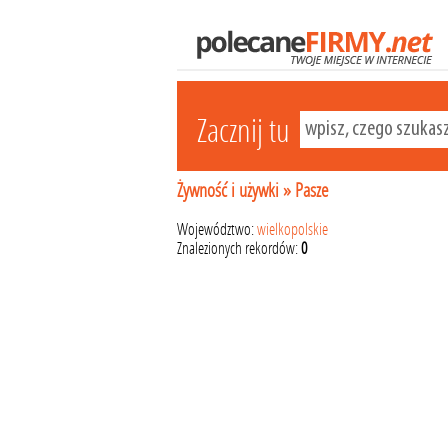
Zacznij tu
Żywność i używki
»
Pasze
Województwo:
wielkopolskie
Znalezionych rekordów:
0