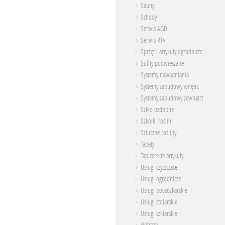
Sauny
Schody
Serwis AGD
Serwis RTV
Sprzęt i artykuły ogrodnicze
Sufity podwieszane
Systemy nawadniania
Systemy zabudowy wnętrz
Systemy zabudowy zewnątrz
Szkło ozdobne
Szkółki roślin
Sztuczne rośliny
Tapety
Tapicerskie artykuły
Usługi czyszczące
Usługi ogrodnicze
Usługi posadzkarskie
Usługi stolarskie
Usługi szklarskie