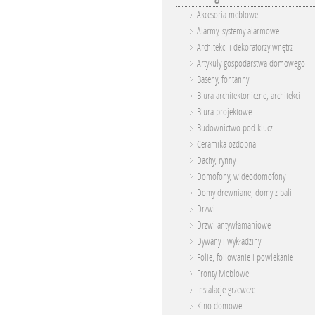
Akcesoria meblowe
Alarmy, systemy alarmowe
Architekci i dekoratorzy wnętrz
Artykuły gospodarstwa domowego
Baseny, fontanny
Biura architektoniczne, architekci
Biura projektowe
Budownictwo pod klucz
Ceramika ozdobna
Dachy, rynny
Domofony, wideodomofony
Domy drewniane, domy z bali
Drzwi
Drzwi antywłamaniowe
Dywany i wykładziny
Folie, foliowanie i powlekanie
Fronty Meblowe
Instalacje grzewcze
Kino domowe