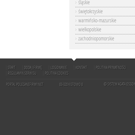
śląskie
świętokrzyskie
warmińsko-mazurskie
wielkopolskie
zachodniopomorskie
START
DODAJ FIRMĘ
LOGOWANIE
KONTAKT
POLITYKA PRYWATNOŚCI
REGULAMIN SERWISU
POLITYKA COOKIES
© SYSTEM AGATA OSSO
PORTAL POLECANEFIRMY.NET
83-320 KISTOWO 8