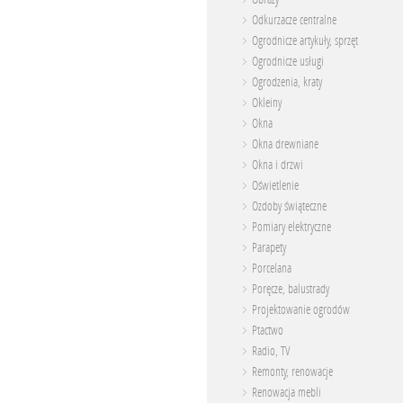
Odkurzacze centralne
Ogrodnicze artykuły, sprzęt
Ogrodnicze usługi
Ogrodzenia, kraty
Okleiny
Okna
Okna drewniane
Okna i drzwi
Oświetlenie
Ozdoby świąteczne
Pomiary elektryczne
Parapety
Porcelana
Poręcze, balustrady
Projektowanie ogrodów
Ptactwo
Radio, TV
Remonty, renowacje
Renowacja mebli