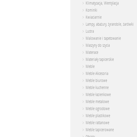
Klimatyzacja, Wentylacja
Kominki
Kwiaciarnie
Lampy, abażury, żyrandole, żarówki
Lustra
Malowanie i tapetowanie
Maszyny do szycia
Materace
Materiały tapicerskie
Meble
Meble Akcesoria
Meble biurowe
Meble kuchenne
Meble łazienkowe
Meble metalowe
Meble ogrodowe
Meble plastikowe
Meble rattanowe
Meble tapicerowane
Obrazy