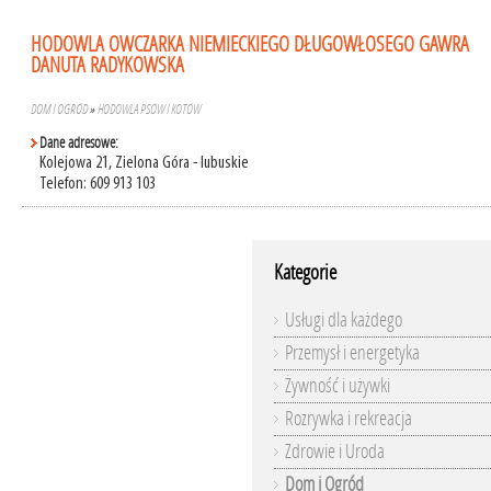
HODOWLA OWCZARKA NIEMIECKIEGO DŁUGOWŁOSEGO GAWRA
DANUTA RADYKOWSKA
DOM I OGRÓD
»
HODOWLA PSÓW I KOTÓW
Dane adresowe:
Kolejowa 21, Zielona Góra - lubuskie
Telefon: 609 913 103
Kategorie
Usługi dla każdego
Przemysł i energetyka
Żywność i używki
Rozrywka i rekreacja
Zdrowie i Uroda
Dom i Ogród