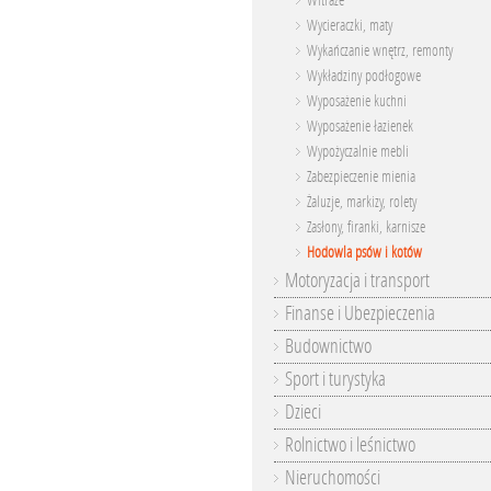
Witraże
Wycieraczki, maty
Wykańczanie wnętrz, remonty
Wykładziny podłogowe
Wyposażenie kuchni
Wyposażenie łazienek
Wypożyczalnie mebli
Zabezpieczenie mienia
Żaluzje, markizy, rolety
Zasłony, firanki, karnisze
Hodowla psów i kotów
Motoryzacja i transport
Finanse i Ubezpieczenia
Budownictwo
Sport i turystyka
Dzieci
Rolnictwo i leśnictwo
Nieruchomości