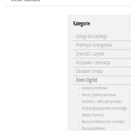
Telefon: 502092838
Kategorie
Usługi dla każdego
Przemysł i energetyka
Żywność i używki
Rozrywka i rekreacja
Zdrowie i Uroda
Dom i Ogród
Akcesoria meblowe
Alarmy, systemy alarmowe
Architekci i dekoratorzy wnętrz
Artykuły gospodarstwa domowego
Baseny, fontanny
Biura architektoniczne, architekci
Biura projektowe