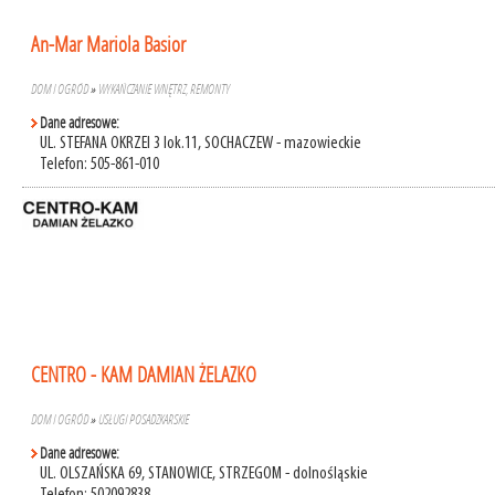
An-Mar Mariola Basior
DOM I OGRÓD
»
WYKAŃCZANIE WNĘTRZ, REMONTY
Dane adresowe:
UL. STEFANA OKRZEI 3 lok.11, SOCHACZEW - mazowieckie
Telefon: 505-861-010
CENTRO - KAM DAMIAN ŻELAZKO
DOM I OGRÓD
»
USŁUGI POSADZKARSKIE
Dane adresowe:
UL. OLSZAŃSKA 69, STANOWICE, STRZEGOM - dolnośląskie