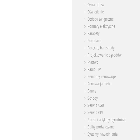
Okna i drzwi
Oświetlenie
Ozdoby świąteczne
Pomiary elektryczne
Parapety
Porcelana
Poręcze, balustrady
Projektowanie ogrodów
Ptactwo
Radio, TV
Remonty, renowacje
Renowacja mebli
Sauny
Schody
Serwis AGD
Serwis RTV
Sprzęt i artykuły ogrodnicze
Sufity podwieszane
Systemy nawadniania