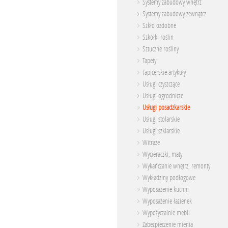
Systemy zabudowy wnętrz
Systemy zabudowy zewnątrz
Szkło ozdobne
Szkółki roślin
Sztuczne rośliny
Tapety
Tapicerskie artykuły
Usługi czyszczące
Usługi ogrodnicze
Usługi posadzkarskie
Usługi stolarskie
Usługi szklarskie
Witraże
Wycieraczki, maty
Wykańczanie wnętrz, remonty
Wykładziny podłogowe
Wyposażenie kuchni
Wyposażenie łazienek
Wypożyczalnie mebli
Zabezpieczenie mienia