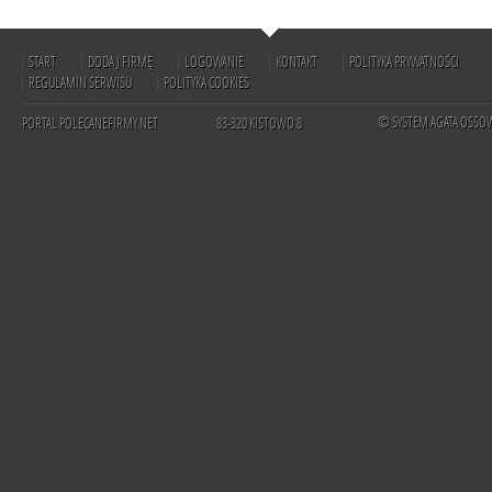
START
DODAJ FIRMĘ
LOGOWANIE
KONTAKT
POLITYKA PRYWATNOŚCI
REGULAMIN SERWISU
POLITYKA COOKIES
© SYSTEM AGATA OSSO
PORTAL POLECANEFIRMY.NET
83-320 KISTOWO 8