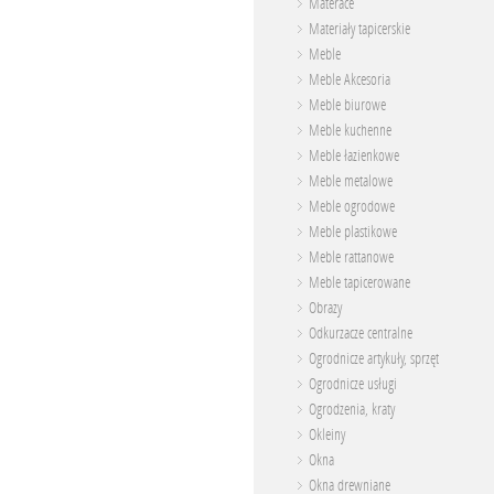
Materace
Materiały tapicerskie
Meble
Meble Akcesoria
Meble biurowe
Meble kuchenne
Meble łazienkowe
Meble metalowe
Meble ogrodowe
Meble plastikowe
Meble rattanowe
Meble tapicerowane
Obrazy
Odkurzacze centralne
Ogrodnicze artykuły, sprzęt
Ogrodnicze usługi
Ogrodzenia, kraty
Okleiny
Okna
Okna drewniane