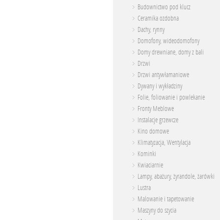
Budownictwo pod klucz
Ceramika ozdobna
Dachy, rynny
Domofony, wideodomofony
Domy drewniane, domy z bali
Drzwi
Drzwi antywłamaniowe
Dywany i wykładziny
Folie, foliowanie i powlekanie
Fronty Meblowe
Instalacje grzewcze
Kino domowe
Klimatyzacja, Wentylacja
Kominki
Kwiaciarnie
Lampy, abażury, żyrandole, żarówki
Lustra
Malowanie i tapetowanie
Maszyny do szycia