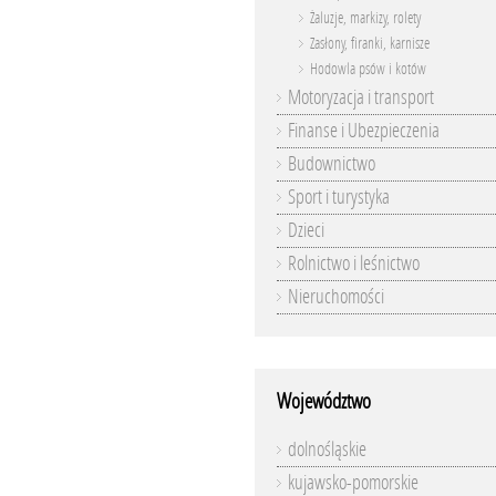
Żaluzje, markizy, rolety
Zasłony, firanki, karnisze
Hodowla psów i kotów
Motoryzacja i transport
Finanse i Ubezpieczenia
Budownictwo
Sport i turystyka
Dzieci
Rolnictwo i leśnictwo
Nieruchomości
Województwo
dolnośląskie
kujawsko-pomorskie