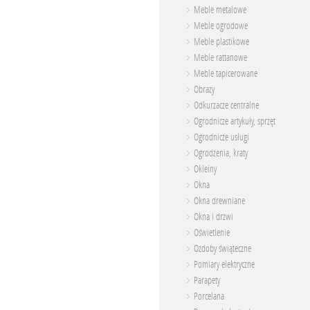
Meble metalowe
Meble ogrodowe
Meble plastikowe
Meble rattanowe
Meble tapicerowane
Obrazy
Odkurzacze centralne
Ogrodnicze artykuły, sprzęt
Ogrodnicze usługi
Ogrodzenia, kraty
Okleiny
Okna
Okna drewniane
Okna i drzwi
Oświetlenie
Ozdoby świąteczne
Pomiary elektryczne
Parapety
Porcelana