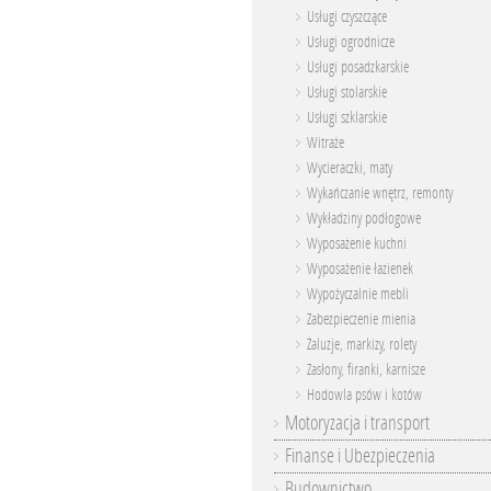
Usługi czyszczące
Usługi ogrodnicze
Usługi posadzkarskie
Usługi stolarskie
Usługi szklarskie
Witraże
Wycieraczki, maty
Wykańczanie wnętrz, remonty
Wykładziny podłogowe
Wyposażenie kuchni
Wyposażenie łazienek
Wypożyczalnie mebli
Zabezpieczenie mienia
Żaluzje, markizy, rolety
Zasłony, firanki, karnisze
Hodowla psów i kotów
Motoryzacja i transport
Finanse i Ubezpieczenia
Budownictwo