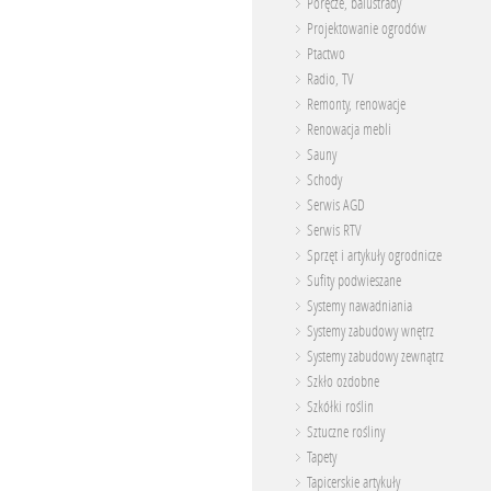
Poręcze, balustrady
Projektowanie ogrodów
Ptactwo
Radio, TV
Remonty, renowacje
Renowacja mebli
Sauny
Schody
Serwis AGD
Serwis RTV
Sprzęt i artykuły ogrodnicze
Sufity podwieszane
Systemy nawadniania
Systemy zabudowy wnętrz
Systemy zabudowy zewnątrz
Szkło ozdobne
Szkółki roślin
Sztuczne rośliny
Tapety
Tapicerskie artykuły