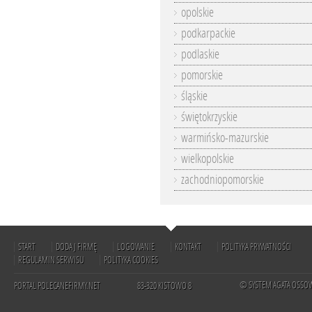
opolskie
podkarpackie
podlaskie
pomorskie
śląskie
świętokrzyskie
warmińsko-mazurskie
wielkopolskie
zachodniopomorskie
START
DODAJ FIRMĘ
LOGOWANIE
KONTAKT
POLITYKA PRYWATNOŚCI
REGULAMIN SERWISU
POLITYKA COOKIES
© SYSTEM AGATA OSSO
PORTAL POLECANEFIRMY.NET
83-320 KISTOWO 8