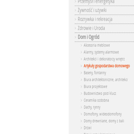
Przemysł i energetyka
Żywność i używki
Rozrywka i rekreacja
Zdrowie i Uroda
Dom i Ogród
Akcesoria meblowe
Alarmy, systemy alarmowe
Architekci i dekoratorzy wnętrz
Artykuły gospodarstwa domowego
Baseny, fontanny
Biura architektoniczne, architekci
Biura projektowe
Budownictwo pod klucz
Ceramika ozdobna
Dachy, rynny
Domofony, wideodomofony
Domy drewniane, domy z bali
Drzwi