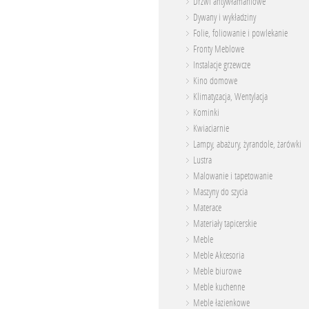
Drzwi antywłamaniowe
Dywany i wykładziny
Folie, foliowanie i powlekanie
Fronty Meblowe
Instalacje grzewcze
Kino domowe
Klimatyzacja, Wentylacja
Kominki
Kwiaciarnie
Lampy, abażury, żyrandole, żarówki
Lustra
Malowanie i tapetowanie
Maszyny do szycia
Materace
Materiały tapicerskie
Meble
Meble Akcesoria
Meble biurowe
Meble kuchenne
Meble łazienkowe