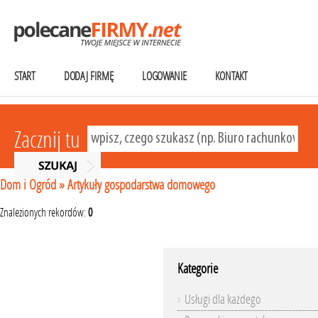
START
DODAJ FIRMĘ
LOGOWANIE
KONTAKT
Zacznij tu
Dom i Ogród
»
Artykuły gospodarstwa domowego
Znalezionych rekordów:
0
Kategorie
Usługi dla każdego