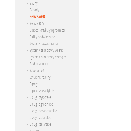
Sauny
Schody
Serwis AGD
Serwis RTV
Sprzęt i artykuły ogrodnicze
Sufity podwieszane
Systemy nawadniania
Systemy zabudowy wnętrz
Systemy zabudowy zewnątrz
Szkło ozdobne
Szkółki roślin
Sztuczne rośliny
Tapety
Tapicerskie artykuły
Usługi czyszczące
Usługi ogrodnicze
Usługi posadzkarskie
Usługi stolarskie
Usługi szklarskie