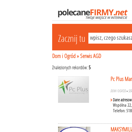
Zacznij tu
Dom i Ogród
»
Serwis AGD
Znalezionych rekordów:
5
Pc Plus Ma
DOM I OGRÓD
»
SE
Dane adresow
Wspólna 22,
Telefon: 518
MAKSYMILI