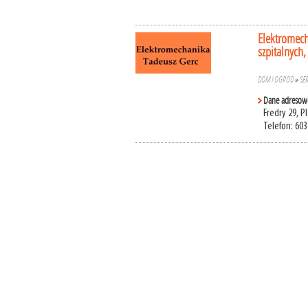
Elektromech
szpitalnych,
DOM I OGRÓD
»
SE
Dane adresow
Fredry 29, P
Telefon: 603