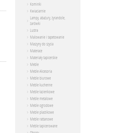
Kominki
Kwiaciarnie
Lampy, abażury, żyrandole,
żarówki
Lustra
Malowanie i tapetowanie
Maszyny do szycia
Materace
Materiały tapicerskie
Meble
Meble Akcesoria
Meble biurowe
Meble kuchenne
Meble łazienkowe
Meble metalowe
Meble ogrodowe
Meble plastikowe
Meble rattanowe
Meble tapicerowane
Obrazy