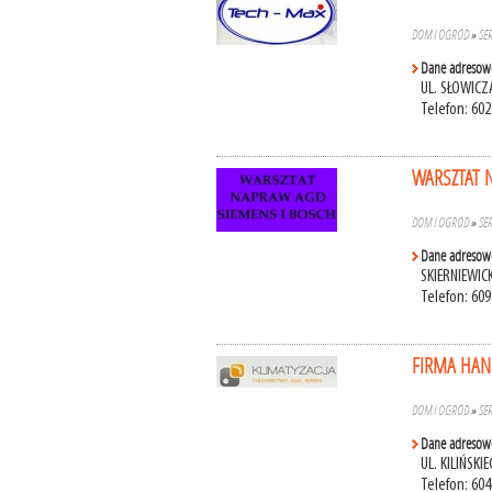
DOM I OGRÓD
»
SE
Dane adresow
UL. SŁOWICZ
Telefon: 602
WARSZTAT 
DOM I OGRÓD
»
SE
Dane adresow
SKIERNIEWIC
Telefon: 609
FIRMA HA
DOM I OGRÓD
»
SE
Dane adresow
UL. KILIŃSKI
Telefon: 604