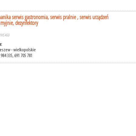
anika serwis gastronomia, serwis pralnie , serwis urządzeń
 myjnie, dezynfektory
RWIS AGD
e:
leszew - wielkopolskie
 984 335, 691 705 781