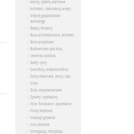
Alarmy, systemy alarmowe
Architekci i dekoratorzy wnętrz
Artykuły gospodarstwa
domowego
Baseny, fontanny
Biura architektoniczne, architekci
Biura projektowe
Budownictwo pod klucz
Ceramika ozdobna
Dachy, rynny
Domofony, wideodomofony
Domy drewniane, domy z bali
Drzwi
Drzwi antywłamaniowe
Dywany i wykładziny
Folie, foliowanie i powlekanie
Fronty Meblowe
Instalacje grzewcze
Kino domowe
Klimatyzacja, Wentylacja