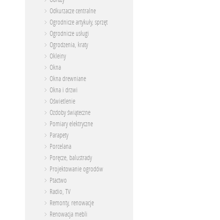
Odkurzacze centralne
Ogrodnicze artykuły, sprzęt
Ogrodnicze usługi
Ogrodzenia, kraty
Okleiny
Okna
Okna drewniane
Okna i drzwi
Oświetlenie
Ozdoby świąteczne
Pomiary elektryczne
Parapety
Porcelana
Poręcze, balustrady
Projektowanie ogrodów
Ptactwo
Radio, TV
Remonty, renowacje
Renowacja mebli