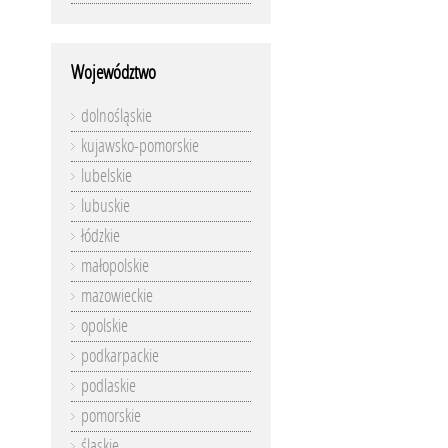
Województwo
dolnośląskie
kujawsko-pomorskie
lubelskie
lubuskie
łódzkie
małopolskie
mazowieckie
opolskie
podkarpackie
podlaskie
pomorskie
śląskie