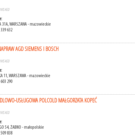
RWIS AGD
e:
A 31A, WARSZAWA - mazowieckie
 339 632
NAPRAW AGD SIEMENS I BOSCH
RWIS AGD
e:
KA 11, WARSZAWA - mazowieckie
 603 290
NDLOWO-USŁUGOWA POLCOLD MAŁGORZATA KOPEĆ
RWIS AGD
e:
EGO 54, ŻABNO - małopolskie
 509 838