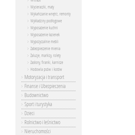
Witraże
Wycieraczki, maty
Wykańczanie wnętrz, remonty
Wykładziny podłogowe
Wyposażenie kuchni
Wyposażenie łazienek
Wypożyczalnie mebli
Zabezpieczenie mienia
Żaluzje, markizy, rolety
Zasłony, firanki, karnisze
Hodowla psów i kotów
Motoryzacja i transport
Finanse i Ubezpieczenia
Budownictwo
Sport i turystyka
Dzieci
Rolnictwo i leśnictwo
Nieruchomości