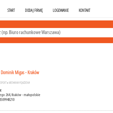
START
DODAJ FIRMĘ
LOGOWANIE
KONTAKT
s Dominik Migas - Kraków
NSPORT
»
MECHANIKA POJAZDOWA
e:
go 264, Kraków - małopolskie
8509948210