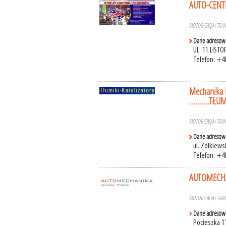
AUTO-CENTR
MOTORYZACJA I TRA
Dane adresow
UL. 11 LIST
Telefon: +4
Mechanika 
..........T
MOTORYZACJA I TRA
Dane adresow
ul. Żółkiew
Telefon: +4
AUTOMECHA
MOTORYZACJA I TRA
Dane adresow
Pocieszka 1