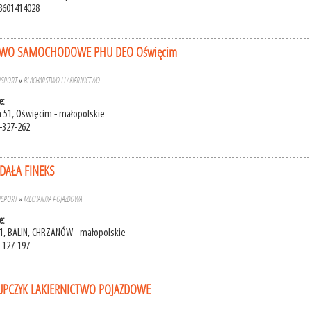
8601414028
TWO SAMOCHODOWE PHU DEO Oświęcim
NSPORT
»
BLACHARSTWO I LAKIERNICTWO
e:
a 51, Oświęcim - małopolskie
-327-262
DAŁA FINEKS
NSPORT
»
MECHANIKA POJAZDOWA
e:
11, BALIN, CHRZANÓW - małopolskie
-127-197
IUPCZYK LAKIERNICTWO POJAZDOWE