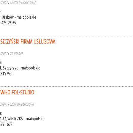
NSPORT
»
LAKIERY SAMOCHODOWE
e:
, Kraków - małopolskie
) 425-23-35
OSZCZYŃSKI FIRMA USŁUGOWA
NSPORT
»
TRANSPORT
e:
1, Szczyrzyc - małopolskie
 315 950
EWIŁO FOL-STUDIO
NSPORT
»
SZYBY SAMOCHODOWE
e:
 34, WIELICZKA - małopolskie
 391 622