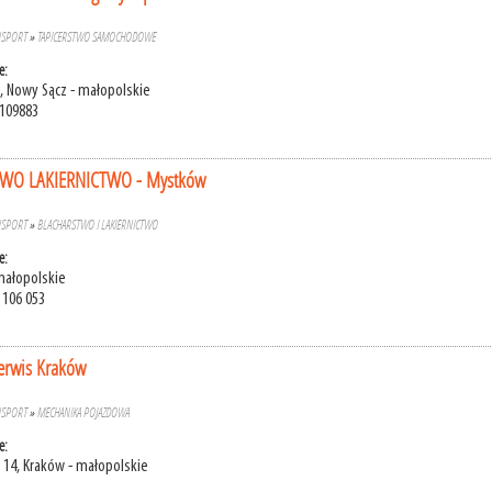
NSPORT
»
TAPICERSTWO SAMOCHODOWE
e:
8, Nowy Sącz - małopolskie
6109883
WO LAKIERNICTWO - Mystków
NSPORT
»
BLACHARSTWO I LAKIERNICTWO
e:
małopolskie
 106 053
erwis Kraków
NSPORT
»
MECHANIKA POJAZDOWA
e:
 14, Kraków - małopolskie