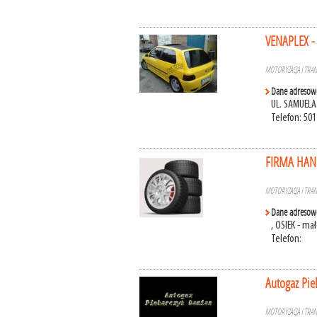
VENAPLEX - 
MOTORYZACJA I TRA
Dane adresow
UL. SAMUELA
Telefon: 501
FIRMA HA
MOTORYZACJA I TRA
Dane adresow
, OSIEK - ma
Telefon:
Autogaz Pie
MOTORYZACJA I TRA