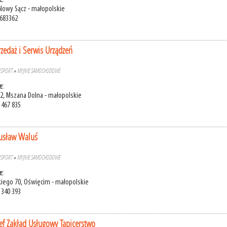
 Nowy Sącz - małopolskie
2683362
zedaż i Serwis Urządzeń
NSPORT
»
MYJNIE SAMOCHODOWE
e:
2, Mszana Dolna - małopolskie
 467 835
usław Waluś
NSPORT
»
MYJNIE SAMOCHODOWE
e:
kiego 70, Oświęcim - małopolskie
 340 393
ef Zakład Usługowy Tapicerstwo