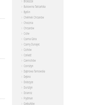
Brzeszcze
Bukowina Tatrzańska
Bydlin
Chełmek Chrzanów
Chocznia
Chrzanów
Ciche
Czarna Góra
Czarny Dunajec
Czchów
Czeladź
Czernichów
Czorsztyn
Dąbrowa Tarnowska
Dębno
Dobczyce
Dursztyn
Dzianisz
Frydman
Giebułtów