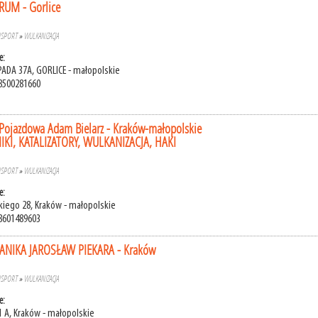
UM - Gorlice
NSPORT
»
WULKANIZACJA
e:
OPADA 37A, GORLICE - małopolskie
8500281660
Pojazdowa Adam Bielarz - Kraków-małopolskie
ŁUMIKI, KATALIZATORY, WULKANIZACJA, HAKI
NSPORT
»
WULKANIZACJA
e:
skiego 28, Kraków - małopolskie
8601489603
NIKA JAROSŁAW PIEKARA - Kraków
NSPORT
»
WULKANIZACJA
e:
1 A, Kraków - małopolskie