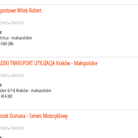
sportowe Witek Robert
NSPORT
»
TRANSPORT
e:
Stróża - małopolskie
-560-286
ZKI TRANSPORT UTYLIZACJA Kraków - Małopolskie
NSPORT
»
TRANSPORT
e:
skie 6/14, Kraków - małopolskie
 414 381
zek Dumana - Serwis Motocyklowy
NSPORT
»
TRANSPORT
e: