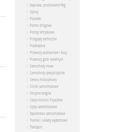
Naprawa, prostowanie felg
Opony
Plandeki
Pomoc drogowa
Pompy Wtryskowe
Przeglądy techniczne
Przekładnie
Przewozy autokarowe i busy
Przewozy gości weselnych
Samochody nowe
Samochody specjalistyczne
Serwis motocyklowy
Silniki samochodowe
Skrzynie biegów
Stacje kontroli Pojazdów
Szyby samochodowe
Tapicerstwo samochodowe
Tłumiki i układy wydechowe
Transport