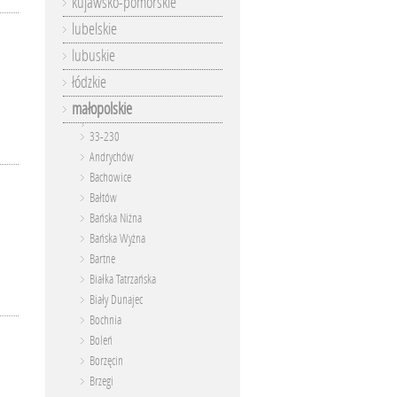
kujawsko-pomorskie
lubelskie
lubuskie
łódzkie
małopolskie
33-230
Andrychów
Bachowice
Bałtów
Bańska Niżna
Bańska Wyżna
Bartne
Białka Tatrzańska
Biały Dunajec
Bochnia
Boleń
Borzęcin
Brzegi