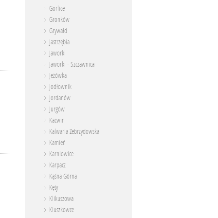
Gorlice
Gronków
Grywałd
Jastrzębia
Jaworki
Jaworki - Szczawnica
Jeżówka
Jodłownik
Jordanów
Jurgów
Kacwin
Kalwaria Zebrzydowska
Kamień
Karniowice
Karpacz
Kąśna Górna
Kęty
Klikuszowa
Kluszkowce