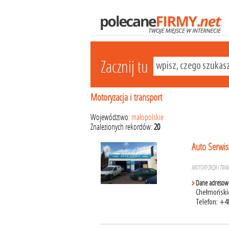
Zacznij tu
Motoryzacja i transport
Województwo:
małopolskie
Znalezionych rekordów:
20
Auto Serwi
MOTORYZACJA I TRA
Dane adresow
Chełmońskie
Telefon: +4