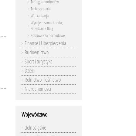
Tuning samochodów
Turbosprężarki
Wulkanizacja
Wynajem samochodów,
zarządzanie flotą
Pokrowce samochodowe
Finanse i Ubezpieczenia
Budownictwo
Sport i turystyka
Dzieci
Rolnictwo i leśnictwo
Nieruchomości
Województwo
dolnośląskie