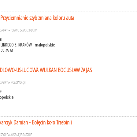
Przyciemnianie szyb zmiana koloru auta
NSPORT
»
TUNING SAMOCHODÓW
e:
 LINDEGO 5, KRAKÓW - małopolskie
 22 45 61
NDLOWO-USŁUGOWA WULKAN BOGUSŁAW ZAJAS
NSPORT
»
WULKANIZACJA
e:
łopolskie
karczyk Damian - Bolęcin koło Trzebinii
NSPORT
»
INSTALACJE GAZOWE