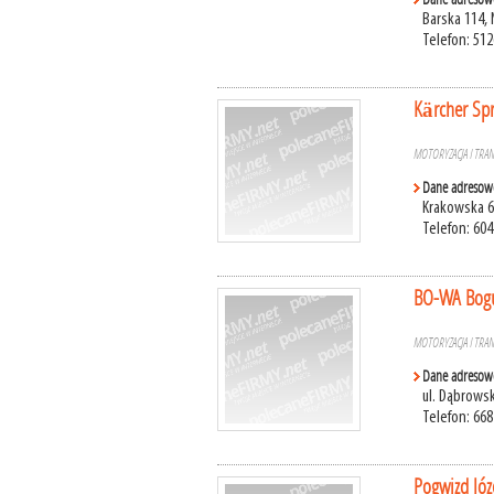
Barska 114,
Telefon: 51
Kärcher Spr
MOTORYZACJA I TRA
Dane adresow
Krakowska 6
Telefon: 604
BO-WA Bog
MOTORYZACJA I TRA
Dane adresow
ul. Dąbrows
Telefon: 668
Pogwizd Józ