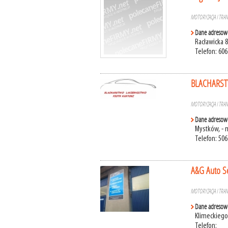
MOTORYZACJA I TRA
Dane adresow
Racławicka 
Telefon: 60
BLACHARST
MOTORYZACJA I TRA
Dane adresow
Mystków, - 
Telefon: 506
A&G Auto S
MOTORYZACJA I TRA
Dane adresow
Klimeckiego
Telefon: