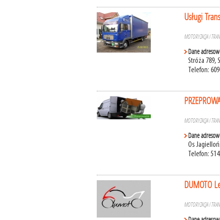
Usługi Tran
MOTORYZACJA I TRA
Dane adresow
Stróża 789, 
Telefon: 609
PRZEPROWAD
MOTORYZACJA I TRA
Dane adresow
Os Jagielloń
Telefon: 514
DUMOTO Les
MOTORYZACJA I TRA
Dane adresow