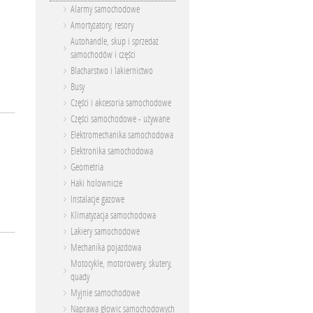
Alarmy samochodowe
Amortyzatory, resory
Autohandle, skup i sprzedaż
samochodów i części
Blacharstwo i lakiernictwo
Busy
Części i akcesoria samochodowe
Części samochodowe - używane
Elektromechanika samochodowa
Elektronika samochodowa
Geometria
Haki holownicze
Instalacje gazowe
Klimatyzacja samochodowa
Lakiery samochodowe
Mechanika pojazdowa
Motocykle, motorowery, skutery,
quady
Myjnie samochodowe
Naprawa głowic samochodowych