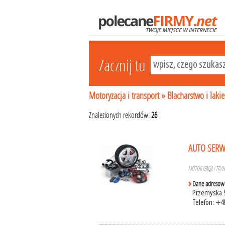
Zacznij tu
Motoryzacja i transport
»
Blacharstwo i laki
Znalezionych rekordów:
26
AUTO SERWI
MOTORYZACJA I TRA
Dane adresow
Przemyska 9
Telefon: +4