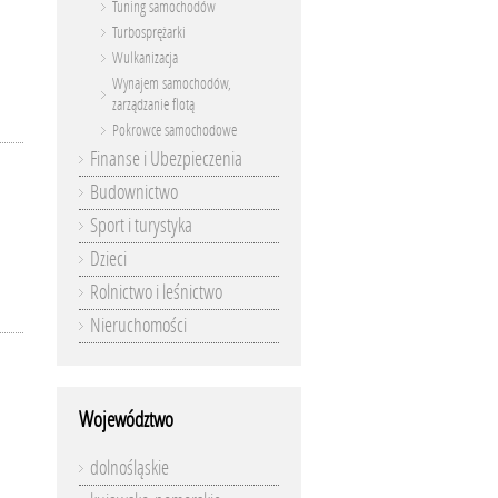
Tuning samochodów
Turbosprężarki
Wulkanizacja
Wynajem samochodów,
zarządzanie flotą
Pokrowce samochodowe
Finanse i Ubezpieczenia
Budownictwo
Sport i turystyka
Dzieci
Rolnictwo i leśnictwo
Nieruchomości
Województwo
dolnośląskie