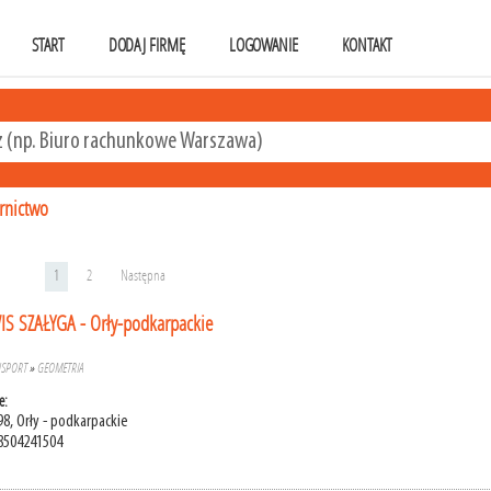
START
DODAJ FIRMĘ
LOGOWANIE
KONTAKT
ernictwo
1
2
Następna
S SZAŁYGA - Orły-podkarpackie
NSPORT
»
GEOMETRIA
e:
8, Orły - podkarpackie
8504241504