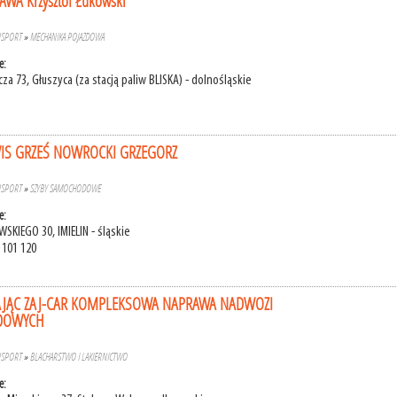
WA Krzysztof Łukowski
NSPORT
»
MECHANIKA POJAZDOWA
e:
cza 73, Głuszyca (za stacją paliw BLISKA) - dolnośląskie
IS GRZEŚ NOWROCKI GRZEGORZ
NSPORT
»
SZYBY SAMOCHODOWE
e:
SKIEGO 30, IMIELIN - śląskie
 101 120
AJĄC ZAJ-CAR KOMPLEKSOWA NAPRAWA NADWOZI
DOWYCH
NSPORT
»
BLACHARSTWO I LAKIERNICTWO
e: