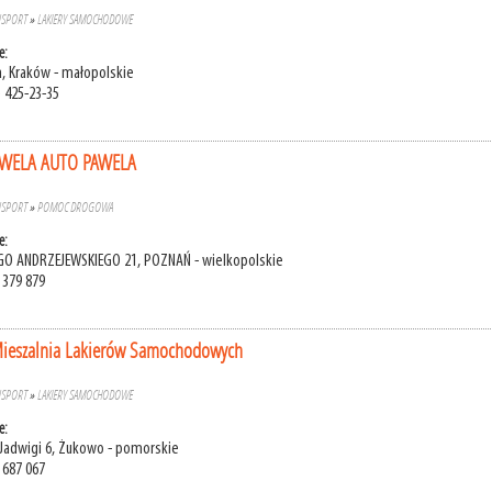
NSPORT
»
LAKIERY SAMOCHODOWE
e:
, Kraków - małopolskie
) 425-23-35
AWELA AUTO PAWELA
NSPORT
»
POMOC DROGOWA
e:
GO ANDRZEJEWSKIEGO 21, POZNAŃ - wielkopolskie
 379 879
Mieszalnia Lakierów Samochodowych
NSPORT
»
LAKIERY SAMOCHODOWE
e:
j Jadwigi 6, Żukowo - pomorskie
 687 067