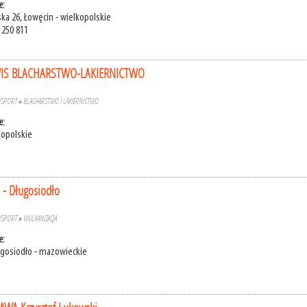
e:
ka 26, Łowęcin - wielkopolskie
 250 811
IS BLACHARSTWO-LAKIERNICTWO
NSPORT
»
BLACHARSTWO I LAKIERNICTWO
e:
- opolskie
 - Długosiodło
NSPORT
»
WULKANIZACJA
e:
ługosiodło - mazowieckie