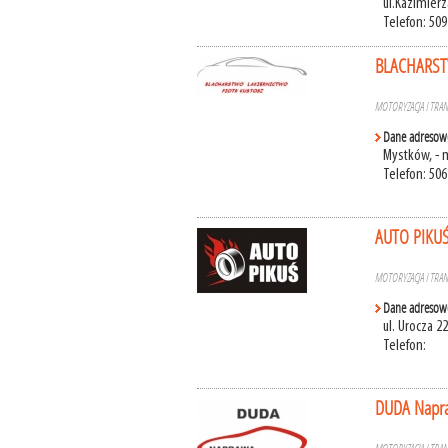
ul.Kazimierz
Telefon: 509
BLACHARST
MOTORYZACJA I TRA
Dane adresow
Mystków, - 
Telefon: 506
AUTO PIKUŚ
MOTORYZACJA I TRA
Dane adresow
ul. Urocza 
Telefon:
DUDA Napra