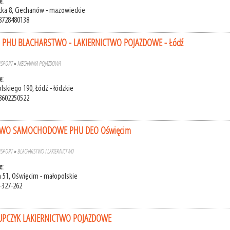
e:
cka 8, Ciechanów - mazowieckie
8728480138
S PHU BLACHARSTWO - LAKIERNICTWO POJAZDOWE - Łódź
NSPORT
»
MECHANIKA POJAZDOWA
e:
olskiego 190, Łódź - łódzkie
8602250522
TWO SAMOCHODOWE PHU DEO Oświęcim
NSPORT
»
BLACHARSTWO I LAKIERNICTWO
e:
a 51, Oświęcim - małopolskie
-327-262
IUPCZYK LAKIERNICTWO POJAZDOWE