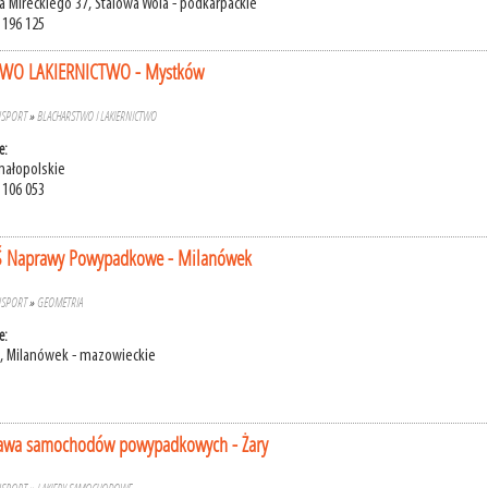
a Mireckiego 37, Stalowa Wola - podkarpackie
 196 125
WO LAKIERNICTWO - Mystków
NSPORT
»
BLACHARSTWO I LAKIERNICTWO
e:
małopolskie
 106 053
 Naprawy Powypadkowe - Milanówek
NSPORT
»
GEOMETRIA
e:
22, Milanówek - mazowieckie
wa samochodów powypadkowych - Żary