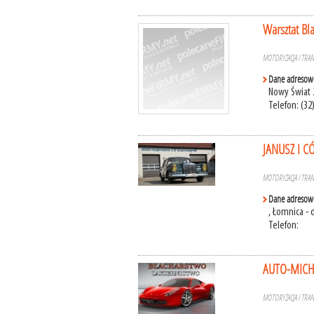
Warsztat B
MOTORYZACJA I TRA
Dane adresow
Nowy Świat 2
Telefon: (32
JANUSZ I C
MOTORYZACJA I TRA
Dane adresow
, Łomnica - 
Telefon:
AUTO-MICHA
MOTORYZACJA I TRA