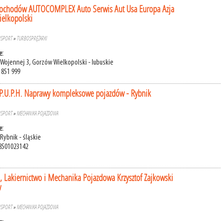
ochodów AUTOCOMPLEX Auto Serwis Aut Usa Europa Azja
elkopolski
NSPORT
»
TURBOSPRĘŻARKI
e:
 Wojennej 3, Gorzów Wielkopolski - lubuskie
 851 999
 P.U.P.H. Naprawy kompleksowe pojazdów - Rybnik
NSPORT
»
MECHANIKA POJAZDOWA
e:
Rybnik - śląskie
8501023142
, Lakiernictwo i Mechanika Pojazdowa Krzysztof Zajkowski
w
NSPORT
»
MECHANIKA POJAZDOWA