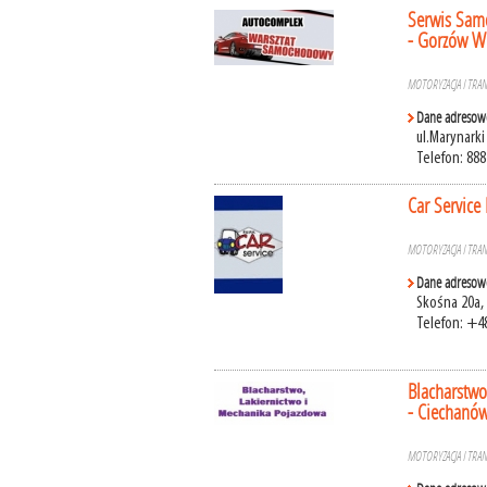
Serwis Sam
- Gorzów Wi
MOTORYZACJA I TRA
Dane adresow
ul.Marynarki
Telefon: 888
Car Service
MOTORYZACJA I TRA
Dane adresow
Skośna 20a, 
Telefon: +4
Blacharstwo
- Ciechanó
MOTORYZACJA I TRA