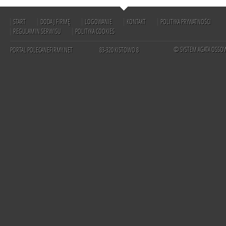
START
DODAJ FIRMĘ
LOGOWANIE
KONTAKT
POLITYKA PRYWATNOŚCI
REGULAMIN SERWISU
POLITYKA COOKIES
© SYSTEM AGATA OSSO
PORTAL POLECANEFIRMY.NET
83-320 KISTOWO 8