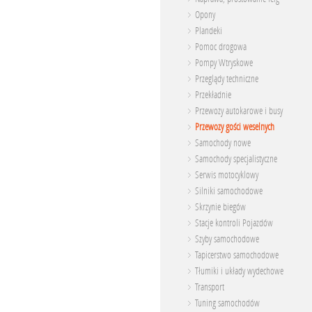
Opony
Plandeki
Pomoc drogowa
Pompy Wtryskowe
Przeglądy techniczne
Przekładnie
Przewozy autokarowe i busy
Przewozy gości weselnych
Samochody nowe
Samochody specjalistyczne
Serwis motocyklowy
Silniki samochodowe
Skrzynie biegów
Stacje kontroli Pojazdów
Szyby samochodowe
Tapicerstwo samochodowe
Tłumiki i układy wydechowe
Transport
Tuning samochodów