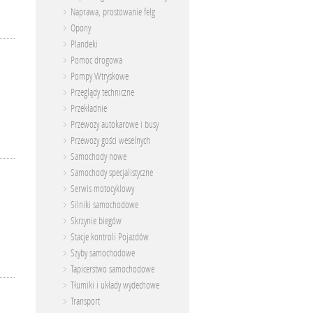
Naprawa, prostowanie felg
Opony
Plandeki
Pomoc drogowa
Pompy Wtryskowe
Przeglądy techniczne
Przekładnie
Przewozy autokarowe i busy
Przewozy gości weselnych
Samochody nowe
Samochody specjalistyczne
Serwis motocyklowy
Silniki samochodowe
Skrzynie biegów
Stacje kontroli Pojazdów
Szyby samochodowe
Tapicerstwo samochodowe
Tłumiki i układy wydechowe
Transport