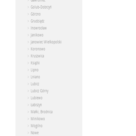
Gawroniec
Golub-Dobrzyń
Górzno
Grudziądz
Inowrocław
Janikowo
Janowiec Wielkopolski
Koronowo
Kruszwica
Książki
Lipno
Lniano
Lubicz
Lubicz Górny
Lubiewo
Łabiszyn
Małki, Brodnica
Minikowo
Mogilno
Nowe