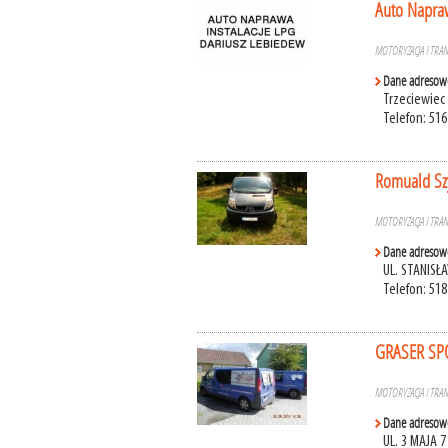
Auto Napraw
MOTORYZACJA I TRA
Dane adresow
Trzeciewiec
Telefon: 516
Romuald Sz
MOTORYZACJA I TRA
Dane adresow
UL. STANISŁ
Telefon: 518
GRASER SP
MOTORYZACJA I TRA
Dane adresow
UL. 3 MAJA 