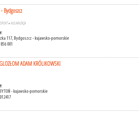
 - Bydgoszcz
NSPORT
»
WULKANIZACJA
e:
dzka 117, Bydgoszcz - kujawsko-pomorskie
 856 001
WĘGLOZŁOM ADAM KRÓLIKOWSKI
e:
 BYTOŃ - kujawsko-pomorskie
3012417