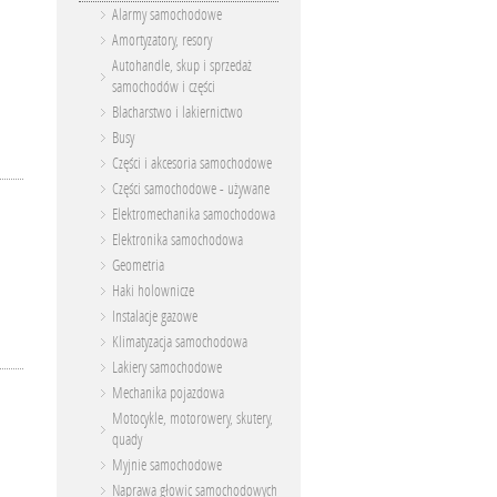
Alarmy samochodowe
Amortyzatory, resory
Autohandle, skup i sprzedaż
samochodów i części
Blacharstwo i lakiernictwo
Busy
Części i akcesoria samochodowe
Części samochodowe - używane
Elektromechanika samochodowa
Elektronika samochodowa
Geometria
Haki holownicze
Instalacje gazowe
Klimatyzacja samochodowa
Lakiery samochodowe
Mechanika pojazdowa
Motocykle, motorowery, skutery,
quady
Myjnie samochodowe
Naprawa głowic samochodowych