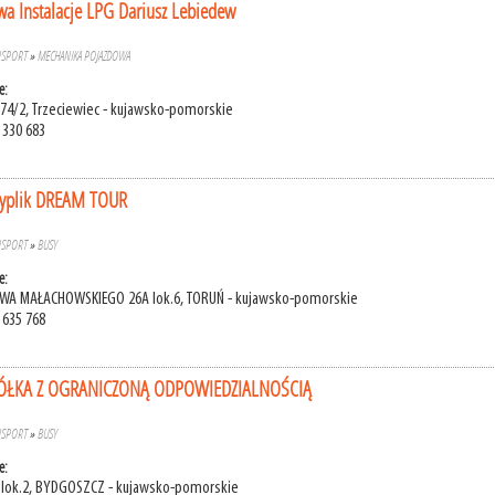
a Instalacje LPG Dariusz Lebiedew
NSPORT
»
MECHANIKA POJAZDOWA
e:
 74/2, Trzeciewiec - kujawsko-pomorskie
 330 683
yplik DREAM TOUR
NSPORT
»
BUSY
e:
AWA MAŁACHOWSKIEGO 26A lok.6, TORUŃ - kujawsko-pomorskie
 635 768
ÓŁKA Z OGRANICZONĄ ODPOWIEDZIALNOŚCIĄ
NSPORT
»
BUSY
e:
7 lok.2, BYDGOSZCZ - kujawsko-pomorskie