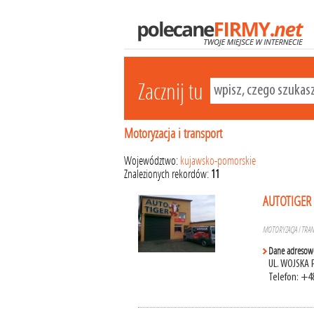
Zacznij tu
Motoryzacja i transport
Województwo:
kujawsko-pomorskie
Znalezionych rekordów:
11
AUTOTIGER 
MOTORYZACJA I TRA
Dane adresow
UL. WOJSKA 
Telefon: +4