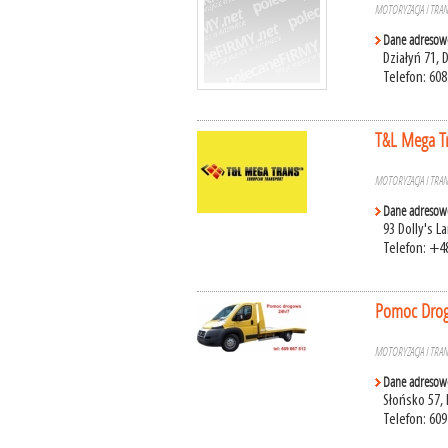
MOTORYZACJA I TRA
Dane adresow
Działyń 71,
Telefon: 60
T&L Mega Tr
MOTORYZACJA I TRA
Dane adresow
93 Dolly's 
Telefon: +4
Pomoc Drog
MOTORYZACJA I TRA
Dane adresow
Słońsko 57,
Telefon: 609