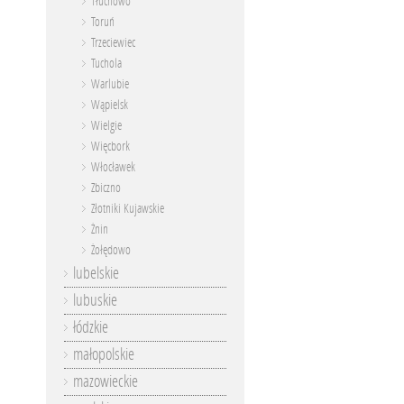
Tłuchowo
Toruń
Trzeciewiec
Tuchola
Warlubie
Wąpielsk
Wielgie
Więcbork
Włocławek
Zbiczno
Złotniki Kujawskie
Żnin
Żołędowo
lubelskie
lubuskie
łódzkie
małopolskie
mazowieckie