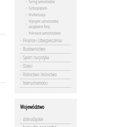
Tuning samochodów
Turbosprężarki
Wulkanizacja
Wynajem samochodów,
zarządzanie flotą
Pokrowce samochodowe
Finanse i Ubezpieczenia
Budownictwo
Sport i turystyka
Dzieci
Rolnictwo i leśnictwo
Nieruchomości
Województwo
dolnośląskie