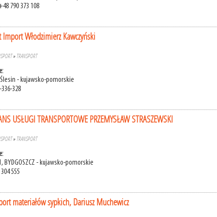
+48 790 373 108
 Import Włodzimierz Kawczyński
NSPORT
»
TRANSPORT
e:
, Ślesin - kujawsko-pomorskie
-336-328
RANS USŁUGI TRANSPORTOWE PRZEMYSŁAW STRASZEWSKI
NSPORT
»
TRANSPORT
e:
1, BYDGOSZCZ - kujawsko-pomorskie
 304 555
port materiałów sypkich, Dariusz Muchewicz