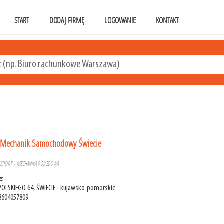
START
DODAJ FIRMĘ
LOGOWANIE
KONTAKT
Mechanik Samochodowy Świecie
NSPORT
»
MECHANIKA POJAZDOWA
e:
POLSKIEGO 64, ŚWIECIE - kujawsko-pomorskie
8604057809