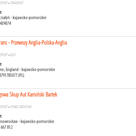
NSPORT
»
TRANSPORT
e:
 Działyń - kujawsko-pomorskie
8439074
ans - Przewozy Anglia-Polska-Anglia
NSPORT
»
BUSY
e:
Lane, England - kujawsko-pomorskie
8791785077 (PL)
owa Skup Aut Kamiński Bartek
NSPORT
»
POMOC DROGOWA
e:
 Inowrocław - kujawsko-pomorskie
 667 812