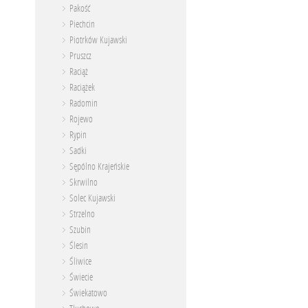
Pakość
Piechcin
Piotrków Kujawski
Pruszcz
Raciąż
Raciążek
Radomin
Rojewo
Rypin
Sadki
Sępólno Krajeńskie
Skrwilno
Solec Kujawski
Strzelno
Szubin
Ślesin
Śliwice
Świecie
Świekatowo