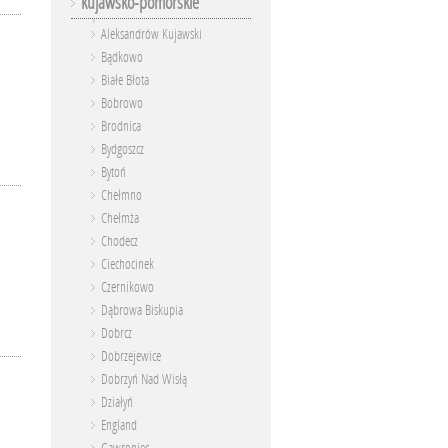
kujawsko-pomorskie
Aleksandrów Kujawski
Bądkowo
Białe Błota
Bobrowo
Brodnica
Bydgoszcz
Bytoń
Chełmno
Chełmża
Chodecz
Ciechocinek
Czernikowo
Dąbrowa Biskupia
Dobrcz
Dobrzejewice
Dobrzyń Nad Wisłą
Działyń
England