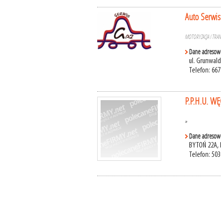
Auto Serwis
MOTORYZACJA I TRA
Dane adresow
ul. Grunwal
Telefon: 667
P.P.H.U. 
»
Dane adresow
BYTOŃ 22A,
Telefon: 50