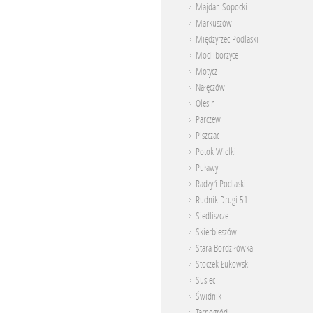
Majdan Sopocki
Markuszów
Międzyrzec Podlaski
Modliborzyce
Motycz
Nałęczów
Olesin
Parczew
Piszczac
Potok Wielki
Puławy
Radzyń Podlaski
Rudnik Drugi 51
Siedliszcze
Skierbieszów
Stara Bordziłówka
Stoczek Łukowski
Susiec
Świdnik
Tarnogród