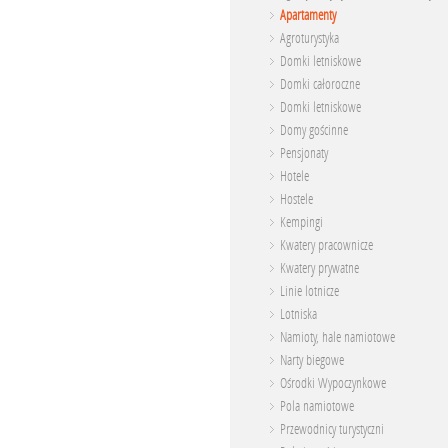
Apartamenty
Agroturystyka
Domki letniskowe
Domki całoroczne
Domki letniskowe
Domy gościnne
Pensjonaty
Hotele
Hostele
Kempingi
Kwatery pracownicze
Kwatery prywatne
Linie lotnicze
Lotniska
Namioty, hale namiotowe
Narty biegowe
Ośrodki Wypoczynkowe
Pola namiotowe
Przewodnicy turystyczni