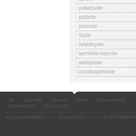
podkarpackie
podlaskie
pomorskie
śląskie
świętokrzyskie
warmińsko-mazurskie
wielkopolskie
zachodniopomorskie
START
DODAJ FIRMĘ
LOGOWANIE
KONTAKT
POLITYKA PRYWATNOŚCI
REGULAMIN SERWISU
POLITYKA COOKIES
© SYSTEM AGATA OSSO
PORTAL POLECANEFIRMY.NET
83-320 KISTOWO 8