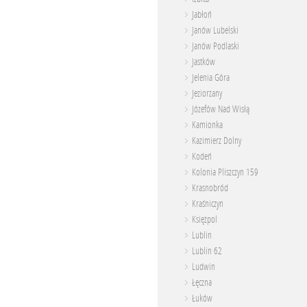
Jabłoń
Janów Lubelski
Janów Podlaski
Jastków
Jelenia Góra
Jeziorzany
Józefów Nad Wisłą
Kamionka
Kazimierz Dolny
Kodeń
Kolonia Pliszczyn 159
Krasnobród
Kraśniczyn
Księżpol
Lublin
Lublin 62
Ludwin
Łęczna
Łuków