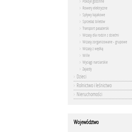
Pokoje gościnne
Rowery elektryczne
Spływy kajakowe
Sprzedaż biletów
Transport pasażerski
Wczasy dla rodzin z dziećmi
Wczasy zorganizowane - grupowe
Wczasy z wędką
Wille
Wyciągi narciarskie
Zajazdy
Dzieci
Rolnictwo i leśnictwo
Nieruchomości
Województwo