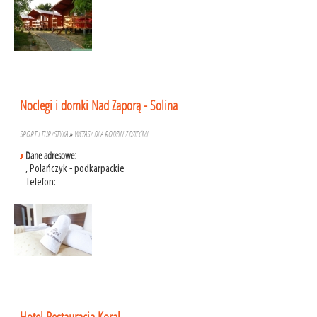
Noclegi i domki Nad Zaporą - Solina
SPORT I TURYSTYKA
»
WCZASY DLA RODZIN Z DZIEĆMI
Dane adresowe:
, Polańczyk - podkarpackie
Telefon: