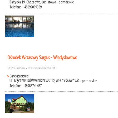
Bałtycka 19, Choczewo, Lubiatowo - pomorskie
Telefon: +48695059309
Ośrodek Wczasowy Sargus - Władysławowo
SPORT I TURYSTYKA
»
WCZASY DLA RODZIN Z DZIEĆMI
Dane adresowe:
UL. MĘCZENNIKÓW WIELKIEJ WSI 12, WŁADYSŁAWOWO - pomorskie
Telefon: +48586741467