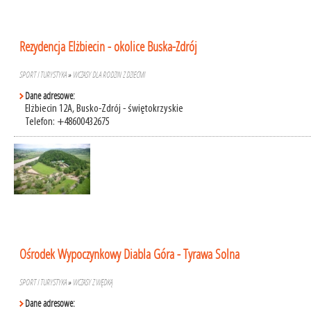
Rezydencja Elżbiecin - okolice Buska-Zdrój
SPORT I TURYSTYKA
»
WCZASY DLA RODZIN Z DZIEĆMI
Dane adresowe:
Elżbiecin 12A, Busko-Zdrój - świętokrzyskie
Telefon: +48600432675
Ośrodek Wypoczynkowy Diabla Góra - Tyrawa Solna
SPORT I TURYSTYKA
»
WCZASY Z WĘDKĄ
Dane adresowe: