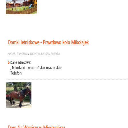
Domki letniskowe - Prawdowo koło Mikołajek
SPORT I TURYSTYKA
»
WCZASY DLA RODZIN Z DZIEĆMI
Dane adresowe:
, Mikołajki - warmińsko-mazurskie
Telefon:
Dom Na Wzgórzu w Międzygórzu