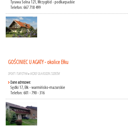
Tyrawa Solna 121, Mrzygłód - podkarpackie
Telefon: 667 718 499
GOŚCINIEC U AGATY - okolice Ełku
SPORT I TURYSTYKA
»
WCZASY DLA RODZIN Z DZIEĆMI
Dane adresowe:
Sędki 17, Ełk - warmińsko-mazurskie
Telefon: 601 - 790 - 316