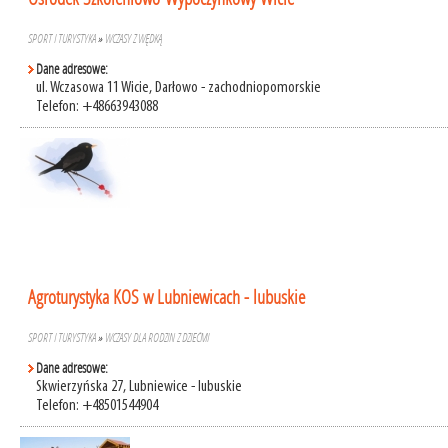
SPORT I TURYSTYKA
»
WCZASY Z WĘDKĄ
Dane adresowe:
ul. Wczasowa 11 Wicie, Darłowo - zachodniopomorskie
Telefon: +48663943088
Agroturystyka KOS w Lubniewicach - lubuskie
SPORT I TURYSTYKA
»
WCZASY DLA RODZIN Z DZIEĆMI
Dane adresowe:
Skwierzyńska 27, Lubniewice - lubuskie
Telefon: +48501544904