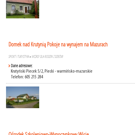
Domek nad Krutynią Pokoje na wynajem na Mazurach
SPORT I TURYSTYKA
»
WCZASY DLA RODZIN Z DZIEĆMI
Dane adresowe:
Krutyński Piecek 5/2, Piecki - warmińsko-mazurskie
Telefon: 605 215 284
Ośrodek Szkoleniowo-Wypoczynkowy Wicie