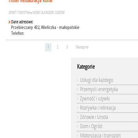
Hotel Restauracja Koral
SPORT I TURYSTYKA
»
WCZASY DLA RODZIN Z DZIEĆMI
Dane adresowe:
Przebieczany 432, Wieliczka - małopolskie
Telefon:
1
2
3
Następna
Kategorie
Usługi dla każdego
Przemysł i energetyka
Żywność i używki
Rozrywka i rekreacja
Zdrowie i Uroda
Dom i Ogród
Motoryzacja i transport