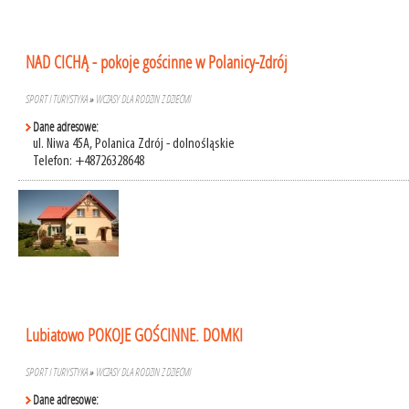
NAD CICHĄ - pokoje gościnne w Polanicy-Zdrój
SPORT I TURYSTYKA
»
WCZASY DLA RODZIN Z DZIEĆMI
Dane adresowe:
ul. Niwa 45A, Polanica Zdrój - dolnośląskie
Telefon: +48726328648
Lubiatowo POKOJE GOŚCINNE. DOMKI
SPORT I TURYSTYKA
»
WCZASY DLA RODZIN Z DZIEĆMI
Dane adresowe: