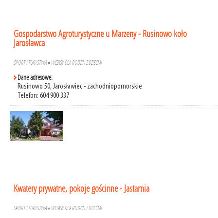
Gospodarstwo Agroturystyczne u Marzeny - Rusinowo koło
Jarosławca
SPORT I TURYSTYKA
»
WCZASY DLA RODZIN Z DZIEĆMI
Dane adresowe:
Rusinowo 50, Jarosławiec - zachodniopomorskie
Telefon: 604 900 337
Kwatery prywatne, pokoje gościnne - Jastarnia
SPORT I TURYSTYKA
»
WCZASY DLA RODZIN Z DZIEĆMI