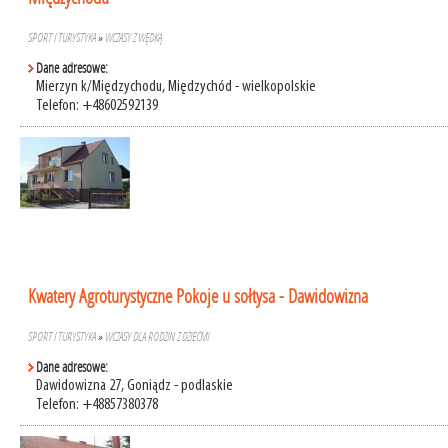
SPORT I TURYSTYKA
»
WCZASY Z WĘDKĄ
Dane adresowe:
Mierzyn k/Międzychodu, Międzychód - wielkopolskie
Telefon: +48602592139
Kwatery Agroturystyczne Pokoje u sołtysa - Dawidowizna
SPORT I TURYSTYKA
»
WCZASY DLA RODZIN Z DZIEĆMI
Dane adresowe:
Dawidowizna 27, Goniądz - podlaskie
Telefon: +48857380378