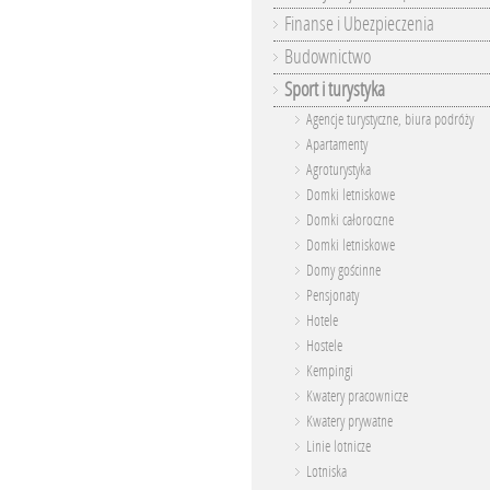
Finanse i Ubezpieczenia
Budownictwo
Sport i turystyka
Agencje turystyczne, biura podróży
Apartamenty
Agroturystyka
Domki letniskowe
Domki całoroczne
Domki letniskowe
Domy gościnne
Pensjonaty
Hotele
Hostele
Kempingi
Kwatery pracownicze
Kwatery prywatne
Linie lotnicze
Lotniska