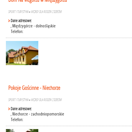
SPORT I TURYSTYKA
»
WCZASY DLA RODZIN Z DZIEĆMI
Dane adresowe:
, Międzygórze - dolnośląskie
Telefon:
Pokoje Gościnne - Niechorze
SPORT I TURYSTYKA
»
WCZASY DLA RODZIN Z DZIEĆMI
Dane adresowe:
, Niechorze - zachodniopomorskie
Telefon: