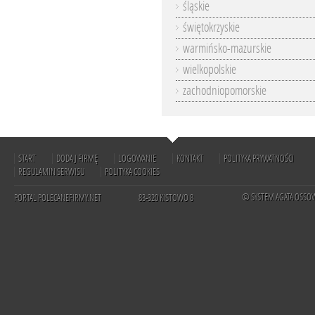
śląskie
świętokrzyskie
warmińsko-mazurskie
wielkopolskie
zachodniopomorskie
START
DODAJ FIRMĘ
LOGOWANIE
KONTAKT
POLITYKA PRYWATNOŚCI
REGULAMIN SERWISU
POLITYKA COOKIES
© SYSTEM AGATA OSSO
PORTAL POLECANEFIRMY.NET
83-320 KISTOWO 8