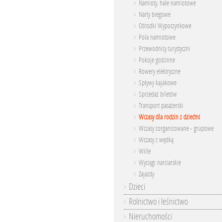
Namioty, hale namiotowe
Narty biegowe
Ośrodki Wypoczynkowe
Pola namiotowe
Przewodnicy turystyczni
Pokoje gościnne
Rowery elektryczne
Spływy kajakowe
Sprzedaż biletów
Transport pasażerski
Wczasy dla rodzin z dziećmi
Wczasy zorganizowane - grupowe
Wczasy z wędką
Wille
Wyciągi narciarskie
Zajazdy
Dzieci
Rolnictwo i leśnictwo
Nieruchomości