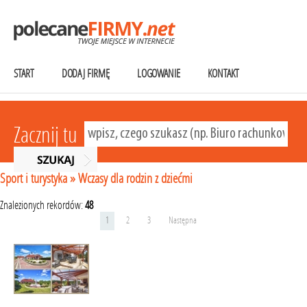
START
DODAJ FIRMĘ
LOGOWANIE
KONTAKT
Zacznij tu
Sport i turystyka
»
Wczasy dla rodzin z dziećmi
Znalezionych rekordów:
48
1
2
3
Następna