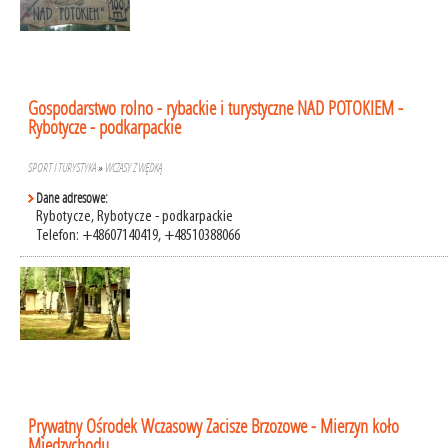
Gospodarstwo rolno - rybackie i turystyczne NAD POTOKIEM -
Rybotycze - podkarpackie
SPORT I TURYSTYKA
»
WCZASY Z WĘDKĄ
Dane adresowe:
Rybotycze, Rybotycze - podkarpackie
Telefon: +48607140419, +48510388066
Prywatny Ośrodek Wczasowy Zacisze Brzozowe - Mierzyn koło
Międzychodu