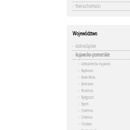
Nieruchomości
Województwo
dolnośląskie
kujawsko-pomorskie
Aleksandrów Kujawski
Bądkowo
Białe Błota
Bobrowo
Brodnica
Bydgoszcz
Bytoń
Chełmno
Chełmża
Chodecz