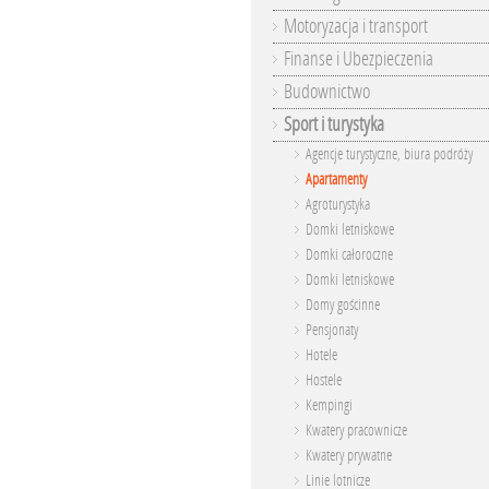
Motoryzacja i transport
Finanse i Ubezpieczenia
Budownictwo
Sport i turystyka
Agencje turystyczne, biura podróży
Apartamenty
Agroturystyka
Domki letniskowe
Domki całoroczne
Domki letniskowe
Domy gościnne
Pensjonaty
Hotele
Hostele
Kempingi
Kwatery pracownicze
Kwatery prywatne
Linie lotnicze