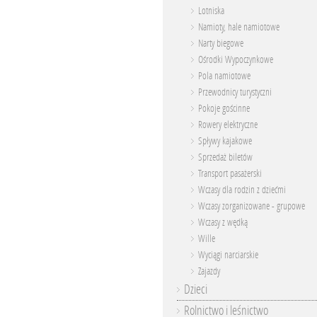
Lotniska
Namioty, hale namiotowe
Narty biegowe
Ośrodki Wypoczynkowe
Pola namiotowe
Przewodnicy turystyczni
Pokoje gościnne
Rowery elektryczne
Spływy kajakowe
Sprzedaż biletów
Transport pasażerski
Wczasy dla rodzin z dziećmi
Wczasy zorganizowane - grupowe
Wczasy z wędką
Wille
Wyciągi narciarskie
Zajazdy
Dzieci
Rolnictwo i leśnictwo