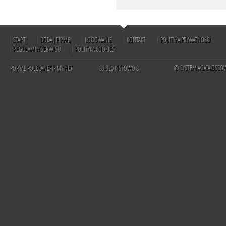
START
DODAJ FIRMĘ
LOGOWANIE
KONTAKT
POLITYKA PRYWATNOŚCI
REGULAMIN SERWISU
POLITYKA COOKIES
© SYSTEM AGATA OSSO
PORTAL POLECANEFIRMY.NET
83-320 KISTOWO 8