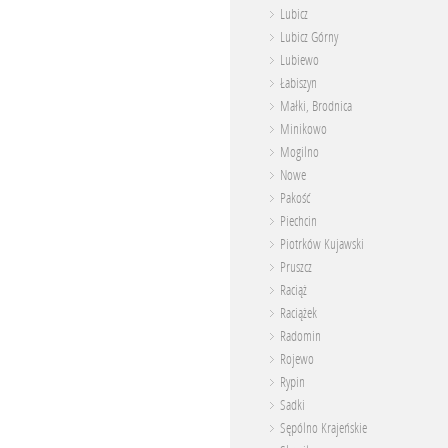
Lubicz
Lubicz Górny
Lubiewo
Łabiszyn
Małki, Brodnica
Minikowo
Mogilno
Nowe
Pakość
Piechcin
Piotrków Kujawski
Pruszcz
Raciąż
Raciążek
Radomin
Rojewo
Rypin
Sadki
Sępólno Krajeńskie