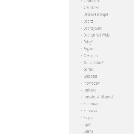
Ciechocinek
Czernikowo
Dąbrowa Biskupia
Dobrcz
Dobrzejewice
Dobrzyń Nad Wisłą
Działyń
England
Gawroniec
Golub-Dobrzyń
Górzno
Grudziądz
Inowrocław
Janikowo
Janowiec Wielkopolski
Koronowo
Kruszwica
Książki
Lipno
Lniano