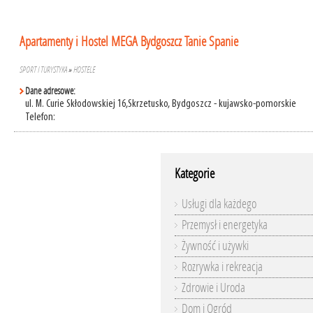
Apartamenty i Hostel MEGA Bydgoszcz Tanie Spanie
SPORT I TURYSTYKA
»
HOSTELE
Dane adresowe:
ul. M. Curie Skłodowskiej 16,Skrzetusko, Bydgoszcz - kujawsko-pomorskie
Telefon:
Kategorie
Usługi dla każdego
Przemysł i energetyka
Żywność i używki
Rozrywka i rekreacja
Zdrowie i Uroda
Dom i Ogród