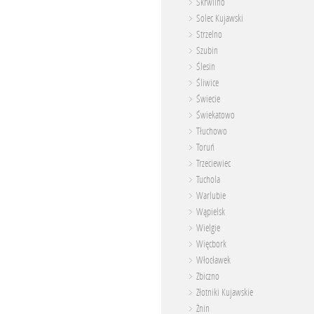
Skrwilno
Solec Kujawski
Strzelno
Szubin
Ślesin
Śliwice
Świecie
Świekatowo
Tłuchowo
Toruń
Trzeciewiec
Tuchola
Warlubie
Wąpielsk
Wielgie
Więcbork
Włocławek
Zbiczno
Złotniki Kujawskie
Żnin