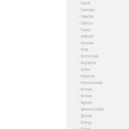
Świerki
Świerzawa
Trębaczew
Trzebnica
Trzęsacz
Wałbrzych
Warszawa
Wisła
Wisznia Mała
Wojcieszów
Wołów
Wójtowice
Wólka Kosowska
Wroclaw
Wrocław
Zagrodno
Ząbkowice Śląskie
Zgorzelec
Złotoryja