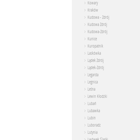
Kowary
Kraków
Kudowa - Zdrój
Kudowa Zdrój
Kudowa-Zdrój
Kunice
Kuropatnik
Laskówka
Lądek Zdrój
Lądek-Zdrój
Legarda
Legnica
Leśna
Lewin Kłodzki
Lubań
Lubawka
Lubin
Luboradz
Lutynia
Lwówek Śląski