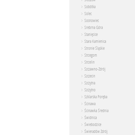
Sobótka
Solec
Sosnowiec
Srebrna Góra
Stanięcice
Stara Kamienica
Stronie Śląskie
Strzegom
Strzelin
Szczawno-Zdrój
Szczecin
Szczytna
Szczytno
Szklarska Poręba
Ścinawa
Ścinawka Średnia
Świdnica
Świebodzice
Świeradów Zdrój