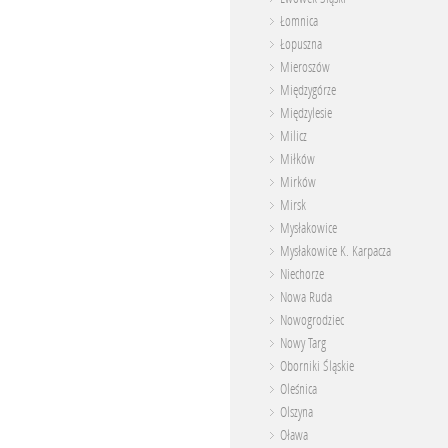
Łomnica
Łopuszna
Mieroszów
Międzygórze
Międzylesie
Milicz
Miłków
Mirków
Mirsk
Mysłakowice
Mysłakowice K. Karpacza
Niechorze
Nowa Ruda
Nowogrodziec
Nowy Targ
Oborniki Śląskie
Oleśnica
Olszyna
Oława