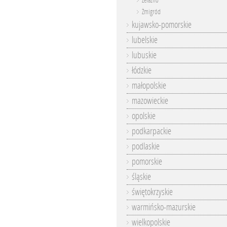
Żelazno
Żmigród
kujawsko-pomorskie
lubelskie
lubuskie
łódzkie
małopolskie
mazowieckie
opolskie
podkarpackie
podlaskie
pomorskie
śląskie
świętokrzyskie
warmińsko-mazurskie
wielkopolskie