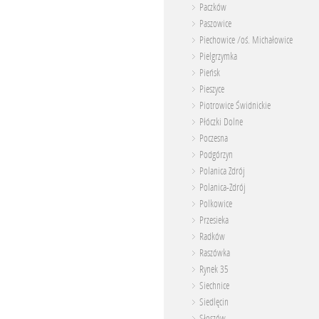
Paczków
Paszowice
Piechowice /oś. Michałowice
Pielgrzymka
Pieńsk
Pieszyce
Piotrowice Świdnickie
Płóczki Dolne
Poczesna
Podgórzyn
Polanica Zdrój
Polanica-Zdrój
Polkowice
Przesieka
Radków
Raszówka
Rynek 35
Siechnice
Siedlęcin
Słoszów