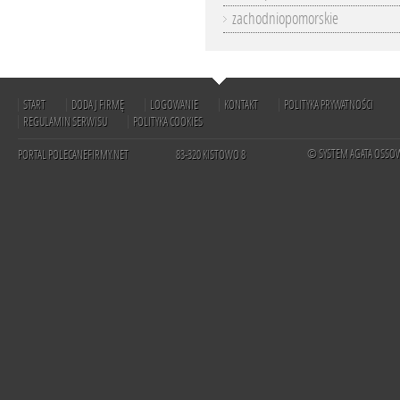
zachodniopomorskie
START
DODAJ FIRMĘ
LOGOWANIE
KONTAKT
POLITYKA PRYWATNOŚCI
REGULAMIN SERWISU
POLITYKA COOKIES
© SYSTEM AGATA OSSO
PORTAL POLECANEFIRMY.NET
83-320 KISTOWO 8