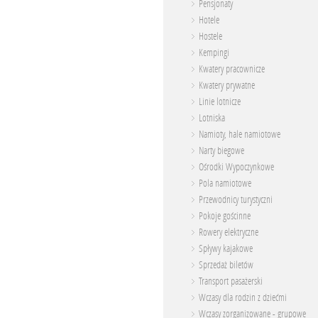
Pensjonaty
Hotele
Hostele
Kempingi
Kwatery pracownicze
Kwatery prywatne
Linie lotnicze
Lotniska
Namioty, hale namiotowe
Narty biegowe
Ośrodki Wypoczynkowe
Pola namiotowe
Przewodnicy turystyczni
Pokoje gościnne
Rowery elektryczne
Spływy kajakowe
Sprzedaż biletów
Transport pasażerski
Wczasy dla rodzin z dziećmi
Wczasy zorganizowane - grupowe