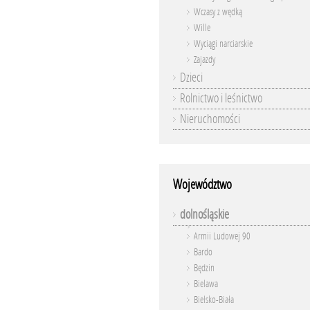
Wczasy z wędką
Wille
Wyciągi narciarskie
Zajazdy
Dzieci
Rolnictwo i leśnictwo
Nieruchomości
Województwo
dolnośląskie
Armii Ludowej 90
Bardo
Będzin
Bielawa
Bielsko-Biała