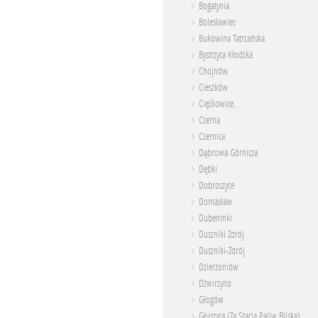
Bogatynia
Bolesławiec
Bukowina Tatrzańska
Bystrzyca Kłodzka
Chojnów
Cieszków
Ciężkowice,
Czerna
Czernica
Dąbrowa Górnicza
Dębki
Dobroszyce
Domasław
Dubeninki
Duszniki Zdrój
Duszniki-Zdrój
Dzierżoniów
Dźwirzyno
Głogów
Głuszyca (Za Stacją Paliw Bliska)