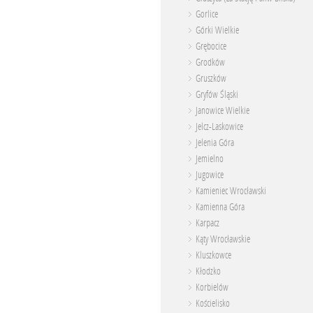
Gorlice
Górki Wielkie
Grębocice
Grodków
Gruszków
Gryfów Śląski
Janowice Wielkie
Jelcz-Laskowice
Jelenia Góra
Jemielno
Jugowice
Kamieniec Wrocławski
Kamienna Góra
Karpacz
Kąty Wrocławskie
Kluszkowce
Kłodzko
Korbielów
Kościelisko