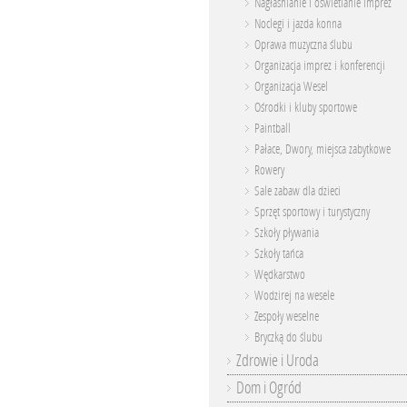
Nagłaśnianie i oświetlanie imprez
Noclegi i jazda konna
Oprawa muzyczna ślubu
Organizacja imprez i konferencji
Organizacja Wesel
Ośrodki i kluby sportowe
Paintball
Pałace, Dwory, miejsca zabytkowe
Rowery
Sale zabaw dla dzieci
Sprzęt sportowy i turystyczny
Szkoły pływania
Szkoły tańca
Wędkarstwo
Wodzirej na wesele
Zespoły weselne
Bryczką do ślubu
Zdrowie i Uroda
Dom i Ogród