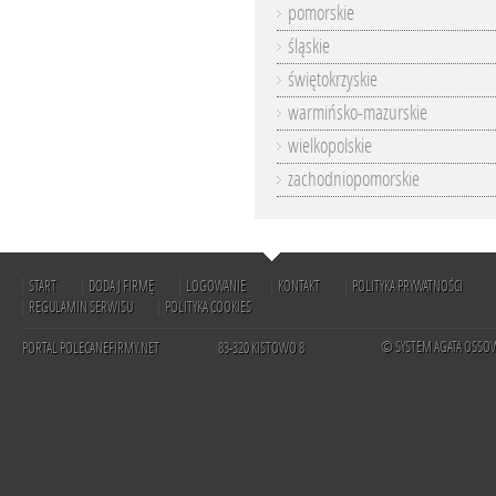
pomorskie
śląskie
świętokrzyskie
warmińsko-mazurskie
wielkopolskie
zachodniopomorskie
START
DODAJ FIRMĘ
LOGOWANIE
KONTAKT
POLITYKA PRYWATNOŚCI
REGULAMIN SERWISU
POLITYKA COOKIES
© SYSTEM AGATA OSSO
PORTAL POLECANEFIRMY.NET
83-320 KISTOWO 8