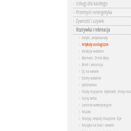
Usługi dla każdego
Przemysł i energetyka
Żywność i używki
Rozrywka i rekreacja
Antyki, antykwariaty
Artykuły zoologiczne
Atrakcje weselne
Barmani, Drink-Bary
Broń i amunicja
Dj na wesele
Domy weselne
Jeździectwo
Kluby muzyczne, dyskoteki, kluby noc
Kursy tańca
Lecznice weterynaryjne
Muzea
Muzycy, zespoły muzyczne, Dje
Muzyka na ślub i wesele