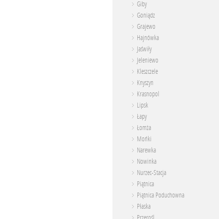
Giby
Goniądz
Grajewo
Hajnówka
Jaświły
Jeleniewo
Kleszczele
Knyszyn
Krasnopol
Lipsk
Łapy
Łomża
Mońki
Narewka
Nowinka
Nurzec-Stacja
Piątnica
Piątnica Poduchowna
Płaska
Przerośl