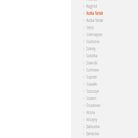
Rajgród
Rutka Tartak
Rutka-Tartak
Sejny
Siemiatycze
Sochonie
Sokoły
Sokółka
Stawiski
Sumowo
Supraśl
Suwałki
Szczuczyn
Sztabin
Śniadowo
Wizna
Wiżajny
Zabłudów
Zambrów