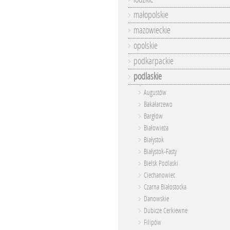
małopolskie
mazowieckie
opolskie
podkarpackie
podlaskie
Augustów
Bakałarzewo
Bargłów
Białowieża
Białystok
Białystok-Fasty
Bielsk Podlaski
Ciechanowiec
Czarna Białostocka
Danowskie
Dubicze Cerkiewne
Filipów