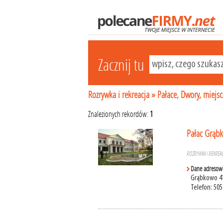
Zacznij tu
Rozrywka i rekreacja
»
Pałace, Dwory, miejs
Znalezionych rekordów:
1
Pałac Grąb
ROZRYWKA I REKREAC
Dane adresow
Grąbkowo 4
Telefon: 505