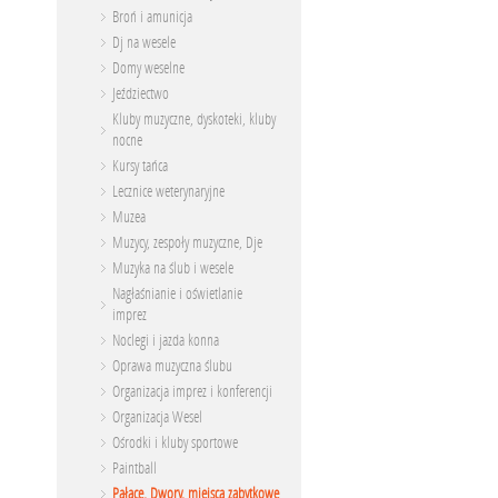
Broń i amunicja
Dj na wesele
Domy weselne
Jeździectwo
Kluby muzyczne, dyskoteki, kluby
nocne
Kursy tańca
Lecznice weterynaryjne
Muzea
Muzycy, zespoły muzyczne, Dje
Muzyka na ślub i wesele
Nagłaśnianie i oświetlanie
imprez
Noclegi i jazda konna
Oprawa muzyczna ślubu
Organizacja imprez i konferencji
Organizacja Wesel
Ośrodki i kluby sportowe
Paintball
Pałace, Dwory, miejsca zabytkowe