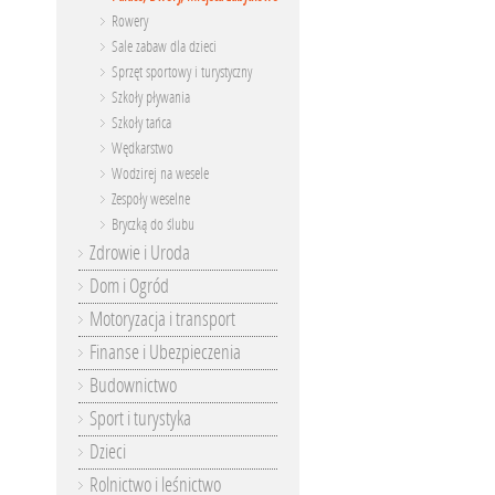
Rowery
Sale zabaw dla dzieci
Sprzęt sportowy i turystyczny
Szkoły pływania
Szkoły tańca
Wędkarstwo
Wodzirej na wesele
Zespoły weselne
Bryczką do ślubu
Zdrowie i Uroda
Dom i Ogród
Motoryzacja i transport
Finanse i Ubezpieczenia
Budownictwo
Sport i turystyka
Dzieci
Rolnictwo i leśnictwo