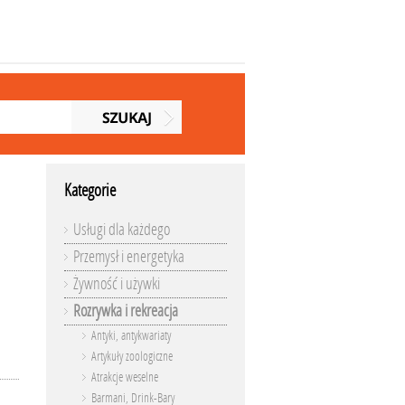
Kategorie
Usługi dla każdego
Przemysł i energetyka
Żywność i używki
Rozrywka i rekreacja
Antyki, antykwariaty
Artykuły zoologiczne
Atrakcje weselne
Barmani, Drink-Bary