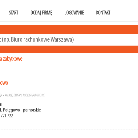
START
DODAJ FIRMĘ
LOGOWANIE
KONTAKT
ca zabytkowe
kowo
JA
»
PAŁACE, DWORY, MIEJSCA ZABYTKOWE
e:
1, Potęgowo - pomorskie
 721 722