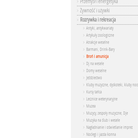
Przemysł i energetyka
Żywność i używki
Rozrywka i rekreacja
Antyki, antykwariaty
Artykuły zoologiczne
Atrakcje weselne
Barmani, Drink-Bary
Broń i amunicja
Dj na wesele
Domy weselne
Jeździectwo
Kluby muzyczne, dyskoteki, kluby noc
Kursy tańca
Lecznice weterynaryjne
Muzea
Muzycy, zespoły muzyczne, Dje
Muzyka na ślub i wesele
Nagłaśnianie i oświetlanie imprez
Noclegi i jazda konna