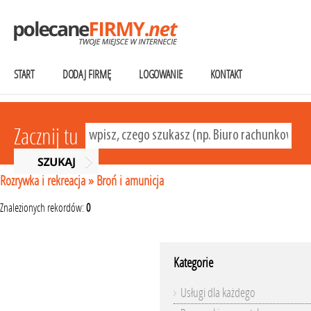
START
DODAJ FIRMĘ
LOGOWANIE
KONTAKT
Zacznij tu
Rozrywka i rekreacja
»
Broń i amunicja
Znalezionych rekordów:
0
Kategorie
Usługi dla każdego