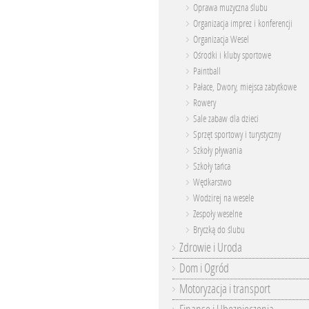
Oprawa muzyczna ślubu
Organizacja imprez i konferencji
Organizacja Wesel
Ośrodki i kluby sportowe
Paintball
Pałace, Dwory, miejsca zabytkowe
Rowery
Sale zabaw dla dzieci
Sprzęt sportowy i turystyczny
Szkoły pływania
Szkoły tańca
Wędkarstwo
Wodzirej na wesele
Zespoły weselne
Bryczką do ślubu
Zdrowie i Uroda
Dom i Ogród
Motoryzacja i transport