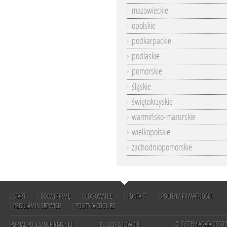
mazowieckie
opolskie
podkarpackie
podlaskie
pomorskie
śląskie
świętokrzyskie
warmińsko-mazurskie
wielkopolskie
zachodniopomorskie
START
DODAJ FIRMĘ
LOGOWANIE
KONTAKT
POLITYKA PRYWATNOŚCI
REGULAMIN SERWISU
POLITYKA COOKIES
© SYSTEM AGATA OSSO
PORTAL POLECANEFIRMY.NET
83-320 KISTOWO 8