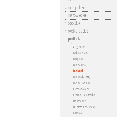
małopolskie
mazowieckie
opolskie
podkarpackie
podlaskie
Augustów
Bakałarzewo
Bargłów
Białowieża
Białystok
Białystok-Fasty
Bielsk Podlaski
Ciechanowiec
Czarna Białostocka
Danowskie
Dubicze Cerkiewne
Filipów