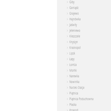
Giby
Goniądz
Grajewo
Hajnówka
Jaświły
Jeleniewo
Kleszczele
Knyszyn
Krasnopol
Lipsk
Łapy
Łomża
Mońki
Narewka
Nowinka
Nurzec-Stacja
Piątnica
Piątnica Poduchowna
Płaska
Przerośl