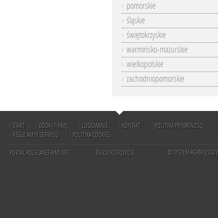
pomorskie
śląskie
świętokrzyskie
warmińsko-mazurskie
wielkopolskie
zachodniopomorskie
START
DODAJ FIRMĘ
LOGOWANIE
KONTAKT
POLITYKA PRYWATNOŚCI
REGULAMIN SERWISU
POLITYKA COOKIES
© SYSTEM AGATA OSSO
PORTAL POLECANEFIRMY.NET
83-320 KISTOWO 8