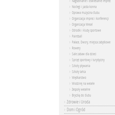
Nagłaśnianie i oświetlanie imprez
Noclegi i jazda konna
Oprawa muzyczna ślubu
Organizacja imprez i konferencji
Organizacja Wesel
Ośrodki i kluby sportowe
Paintball
Pałace, Dwory, miejsca zabytkowe
Rowery
Sale zabaw dla dzieci
Sprzęt sportowy i turystyczny
Szkoły pływania
Szkoły tańca
Wędkarstwo
Wodzirej na wesele
Zespoły weselne
Bryczką do ślubu
Zdrowie i Uroda
Dom i Ogród