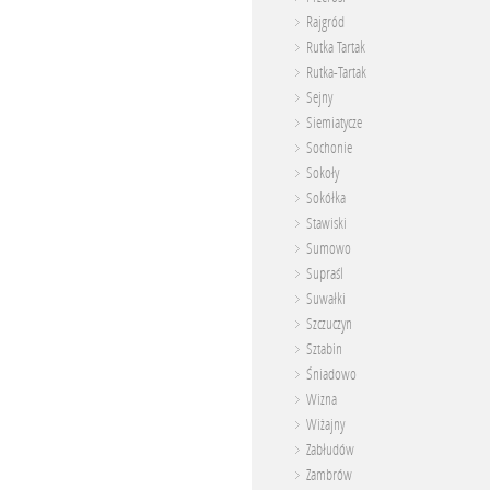
Rajgród
Rutka Tartak
Rutka-Tartak
Sejny
Siemiatycze
Sochonie
Sokoły
Sokółka
Stawiski
Sumowo
Supraśl
Suwałki
Szczuczyn
Sztabin
Śniadowo
Wizna
Wiżajny
Zabłudów
Zambrów