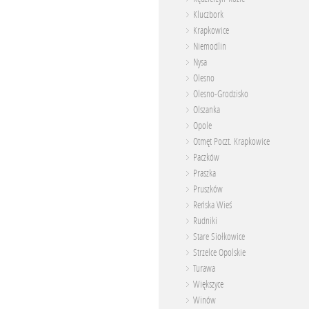
Kluczbork
Krapkowice
Niemodlin
Nysa
Olesno
Olesno-Grodzisko
Olszanka
Opole
Otmęt Poczt. Krapkowice
Paczków
Praszka
Pruszków
Reńska Wieś
Rudniki
Stare Siołkowice
Strzelce Opolskie
Turawa
Większyce
Winów