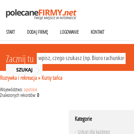
START
DODAJ FIRMĘ
LOGOWANIE
KONTAKT
Zacznij tu
Rozrywka i rekreacja
»
Kursy tańca
Województwo:
opolskie
Znalezionych rekordów:
0
Kategorie
Usługi dla każdego