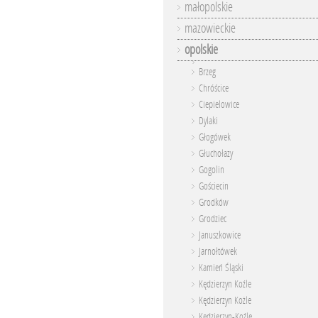
małopolskie
mazowieckie
opolskie
Brzeg
Chróścice
Ciepielowice
Dylaki
Głogówek
Głuchołazy
Gogolin
Gościecin
Grodków
Grodziec
Januszkowice
Jarnołtówek
Kamień Śląski
Kędzierzyn Koźle
Kędzierzyn Kożle
Kędzierzyn-Koźle