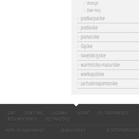
Wołczyn
Zlate Hory
podkarpackie
podlaskie
pomorskie
śląskie
świętokrzyskie
warmińsko-mazurskie
wielkopolskie
zachodniopomorskie
START
DODAJ FIRMĘ
LOGOWANIE
KONTAKT
POLITYKA PRYWATNOŚCI
REGULAMIN SERWISU
POLITYKA COOKIES
© SYSTEM AGATA OSSO
PORTAL POLECANEFIRMY.NET
83-320 KISTOWO 8