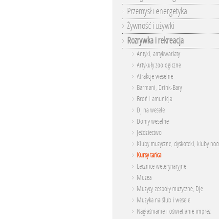
Przemysł i energetyka
Żywność i używki
Rozrywka i rekreacja
Antyki, antykwariaty
Artykuły zoologiczne
Atrakcje weselne
Barmani, Drink-Bary
Broń i amunicja
Dj na wesele
Domy weselne
Jeździectwo
Kluby muzyczne, dyskoteki, kluby noc
Kursy tańca
Lecznice weterynaryjne
Muzea
Muzycy, zespoły muzyczne, Dje
Muzyka na ślub i wesele
Nagłaśnianie i oświetlanie imprez