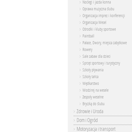
Noclegi i jazda konna
Oprawa muzyczna ślubu
Organizacja imprez i konferencji
Organizacja Wesel
Ośrodki i kluby sportowe
Paintball
Pałace, Dwory, miejsca zabytkowe
Rowery
Sale zabaw dla dzieci
Sprzęt sportowy i turystyczny
Szkoły pływania
Szkoły tańca
Wędkarstwo
Wodzirej na wesele
Zespoły weselne
Bryczką do ślubu
Zdrowie i Uroda
Dom i Ogród
Motoryzacja i transport