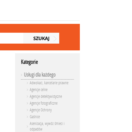
Kategorie
Usługi dla każdego
Adwokaci, kancelarie prawne
Agencje celne
Agencje detektywistyczne
Agencje fotograficzne
Agencje Ochrony
Gaśnice
Asenizacja, wywóz śmieci i
odpadów