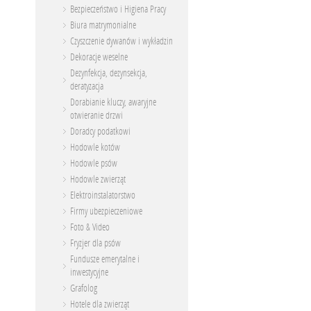
Bezpieczeństwo i Higiena Pracy
Biura matrymonialne
Czyszczenie dywanów i wykładzin
Dekoracje weselne
Dezynfekcja, dezynsekcja,
deratyzacja
Dorabianie kluczy, awaryjne
otwieranie drzwi
Doradcy podatkowi
Hodowle kotów
Hodowle psów
Hodowle zwierząt
Elektroinstalatorstwo
Firmy ubezpieczeniowe
Foto & Video
Fryzjer dla psów
Fundusze emerytalne i
inwestycyjne
Grafolog
Hotele dla zwierząt