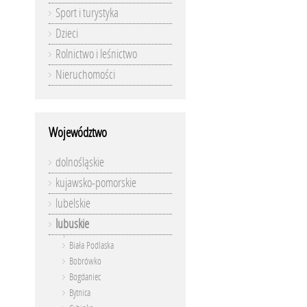
Sport i turystyka
Dzieci
Rolnictwo i leśnictwo
Nieruchomości
Województwo
dolnośląskie
kujawsko-pomorskie
lubelskie
lubuskie
Biała Podlaska
Bobrówko
Bogdaniec
Bytnica