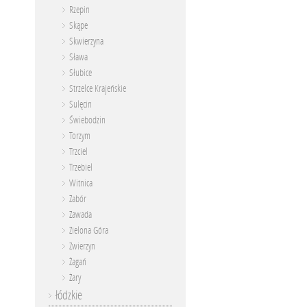
Rzepin
Skąpe
Skwierzyna
Sława
Słubice
Strzelce Krajeńskie
Sulęcin
Świebodzin
Torzym
Trzciel
Trzebiel
Witnica
Zabór
Zawada
Zielona Góra
Zwierzyn
Żagań
Żary
łódzkie