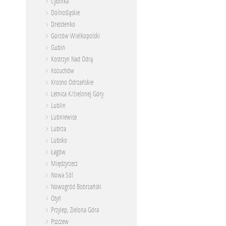
Cybinka
Dolnośląskie
Drezdenko
Gorzów Wielkopolski
Gubin
Kostrzyn Nad Odrą
Kożuchów
Krosno Odrzańskie
Letnica K/zielonej Góry
Lublin
Lubniewice
Lubrza
Lubsko
Łagów
Międzyrzecz
Nowa Sól
Nowogród Bobrzański
Otyń
Przylep, Zielona Góra
Pszczew