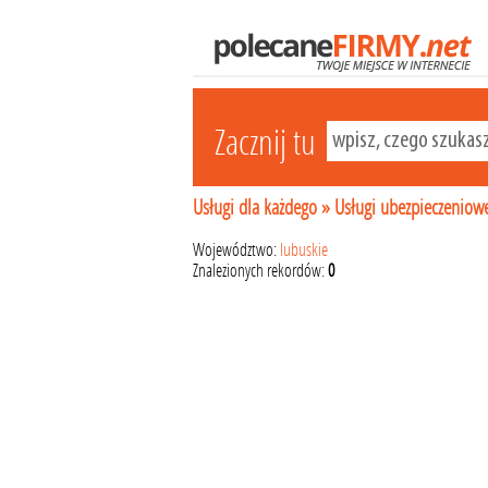
Zacznij tu
Usługi dla każdego
»
Usługi ubezpieczeniow
Województwo:
lubuskie
Znalezionych rekordów:
0