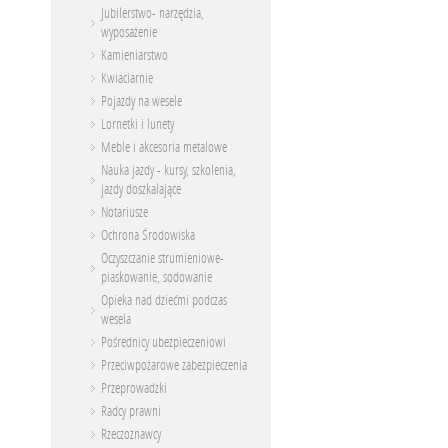
Jubilerstwo- narzędzia,
wyposażenie
Kamieniarstwo
Kwiaciarnie
Pojazdy na wesele
Lornetki i lunety
Meble i akcesoria metalowe
Nauka jazdy - kursy, szkolenia,
jazdy doszkalające
Notariusze
Ochrona Środowiska
Oczyszczanie strumieniowe-
piaskowanie, sodowanie
Opieka nad dziećmi podczas
wesela
Pośrednicy ubezpieczeniowi
Przeciwpożarowe zabezpieczenia
Przeprowadzki
Radcy prawni
Rzeczoznawcy