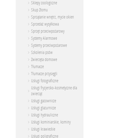
Sklepy zoologiczne
Skup Złomu
Sprzątanie wnętrz, mycie okien
Sprzedaż wysyłkowa
Sprzęt przeciwpożarowy
Systemy Alarmowe
Systemy przeciwpożarowe
Szkolenia psów
Zwierzęta domowe
Tłumacze
Tłumacze przysięgli
Usługi fotograficzne
Usługi fryzjersko-kosmetyczne dla
zwierząt
Usługi gazownicze
Usługi glazurnicze
Usługi hydrauliczne
Usługi kominiarskie, kominy
Usługi krawieckie
Usługi poligraficzne