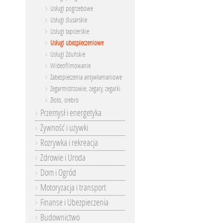
Usługi pogrzebowe
Usługi ślusarskie
Usługi tapicerskie
Usługi ubezpieczeniowe
Usługi Zduńskie
Wideofilmowanie
Zabezpieczenia antywłamaniowe
Zegarmistrzowie, zegary, zegarki
Złoto, srebro
Przemysł i energetyka
Żywność i używki
Rozrywka i rekreacja
Zdrowie i Uroda
Dom i Ogród
Motoryzacja i transport
Finanse i Ubezpieczenia
Budownictwo